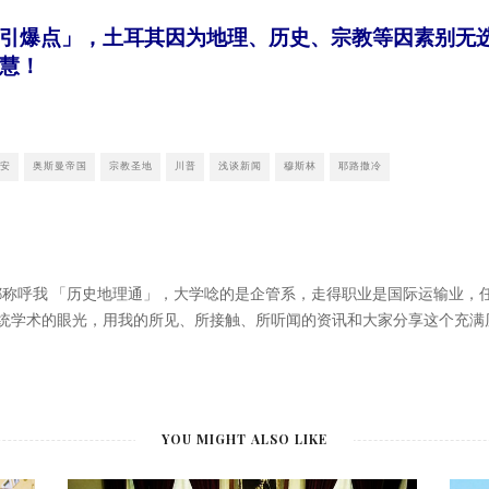
引爆点」，土耳其因为地理、历史、宗教等因素别无
慧！
安
奥斯曼帝国
宗教圣地
川普
浅谈新闻
穆斯林
耶路撒冷
大家都称呼我 「历史地理通」，大学唸的是企管系，走得职业是国际运输业
统学术的眼光，用我的所见、所接触、所听闻的资讯和大家分享这个充满
YOU MIGHT ALSO LIKE