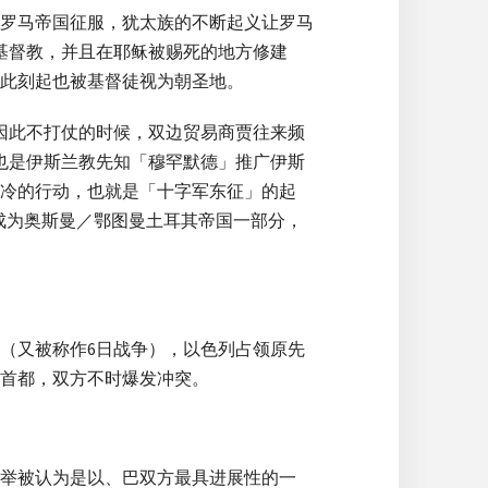
罗马帝国征服，犹太族的不断起义让罗马
基督教，并且在耶稣被赐死的地方修建
此刻起也被基督徒视为朝圣地。
因此不打仗的时候，双边贸易商贾往来频
也是伊斯兰教先知「穆罕默德」推广伊斯
冷的行动，也就是「十字军东征」的起
路撒冷成为奥斯曼／鄂图曼土耳其帝国一部分，
中（又被称作6日战争），以色列占领原先
首都，双方不时爆发冲突。
此举被认为是以、巴双方最具进展性的一