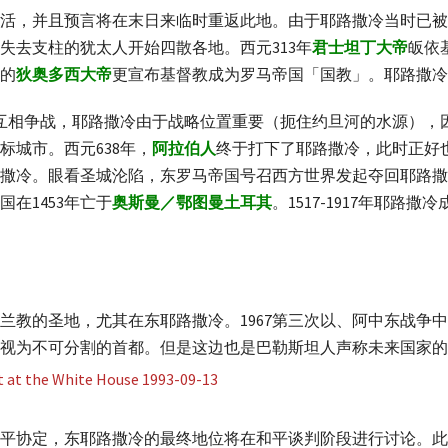
活，并且预言将在末日来临时重返此地。由于耶路撒冷当时已被
失去支柱的犹太人开始四散各地。西元313年
君士坦丁大帝
皈依
的
狄奥多西大帝
更宣布基督教成为罗马帝国「国教」。耶路撒冷
互相争战，耶路撒冷由于战略位置重要（扼住约旦河的水源），
标城市。西元638年，
阿拉伯人
终于打下了耶路撒冷，此时正好
撒冷。眼看圣城沦陷，东罗马帝国号召西方世界发起夺回耶路撒
在1453年亡于
奥斯曼／鄂图曼土耳其
。1517-1917年耶
兰教的圣地，尤其在东耶路撒冷。1967第三次以、阿中东战争
视为不可分割的首都。但是这边也是巴勒斯坦人声称未来国家的
了和平协定，东耶路撒冷的最终地位将在和平谈判阶段进行讨论。