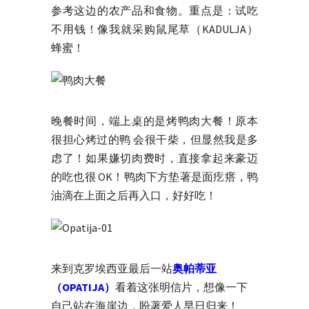
参考这边的农产品和食物。重点是：试吃
不用钱！像我就采购鼠尾草（KADULJA）
蜂蜜！
晚餐时间，端上桌的是烤鸭肉大餐！原本
很担心烤过的鸭 会很干柴，但显然我是多
虑了！如果嫌切肉费时，直接拿起来豪迈
的吃也很 OK！鸭肉下方垫著是面疙瘩，鸭
油滴在上面之后再入口，好好吃！
来到克罗埃西亚最后一站
奥帕蒂亚
（OPATIJA）
看着这张明信片，想像一下
自己站在海崖边，盼著爱人早日归来！