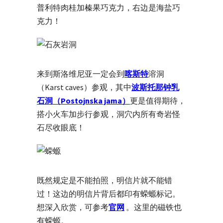
普利特肉桂加榛果巧克力，右边是海盐巧
克力！
来到斯洛维尼亚一定会到
喀斯特
溶洞
（Karst caves）参观，其中
波斯托那钟乳
石洞（Postojnska jama）
更是值得期待，
搭小火车加步行参观，洞穴内所有奇岩怪
石尽收眼底！
既然规定是不能拍照，明信片就不能错
过！这边的明信片背后都印有蝾螈标记。
想深入欣赏，可参考
官网
。这里的磁铁也
有蝾螈。