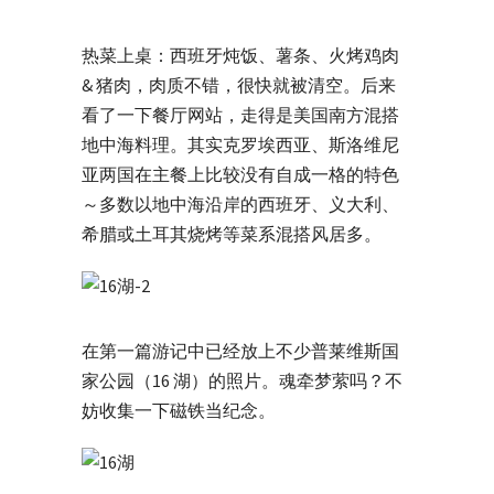
热菜上桌：西班牙炖饭、薯条、火烤鸡肉
& 猪肉，肉质不错，很快就被清空。后来
看了一下餐厅网站，走得是美国南方混搭
地中海料理。其实克罗埃西亚、斯洛维尼
亚两国在主餐上比较没有自成一格的特色
～多数以地中海沿岸的西班牙、义大利、
希腊或土耳其烧烤等菜系混搭风居多。
在第一篇游记中已经放上不少普莱维斯国
家公园（16 湖）的照片。魂牵梦萦吗？不
妨收集一下磁铁当纪念。