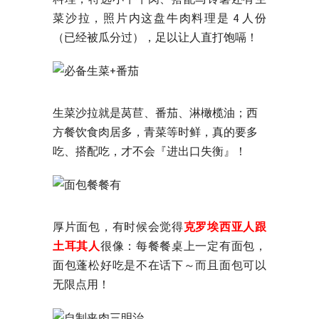
菜沙拉，照片内这盘牛肉料理是 4 人份
（已经被瓜分过），足以让人直打饱嗝！
生菜沙拉就是莴苣、番茄、淋橄榄油；西
方餐饮食肉居多，青菜等时鲜，真的要多
吃、搭配吃，才不会『进出口失衡』！
厚片面包，有时候会觉得
克罗埃西亚人跟
土耳其人
很像：每餐餐桌上一定有面包，
面包蓬松好吃是不在话下～而且面包可以
无限点用！