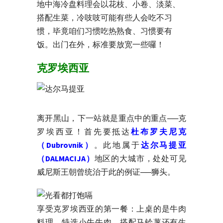
地中海冷盘料理会以花枝、小卷、淡菜、
搭配生菜，冷吱吱可能有些人会吃不习
惯，毕竟咱们习惯吃热熟食、习惯要有
饭。出门在外，标准要放宽一些囉！
克罗埃西亚
离开黑山，下一站就是重点中的重点──克
罗埃西亚！首先要抵达
杜布罗夫尼克
（Dubrovnik）
。此地属于
达尔马提亚
（DALMACIJA）
地区的大城市，处处可见
威尼斯王朝曾统治于此的例证──狮头。
享受克罗埃西亚的第一餐：上桌的是牛肉
料理，特选小牛牛肉、搭配马铃薯还有生