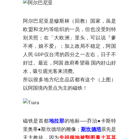
阿尔巴尼亚是穆斯林（回教）国家，虽是
欧盟和北约等组织的一员，但也没受到特
别关照；在「大欧洲」里头，可以说『爹
不疼，娘不爱』；加上政局不稳定，阿国
人民 GDP仅台湾的四分之一左右，日子不
好过。最近，阿国 政府希望藉 国内好山好
水，吸引观光客来消费,
所以很多地方纪念品店都有这个（上图）
以阿国境内景点为主的磁铁！
磁铁是首都
地拉那
的地标──乔治●卡斯特
里奥蒂●斯坎德培的雕像；
斯坎德培
原先是
天主教徒，因为
先祖领地被鄂图曼土耳其