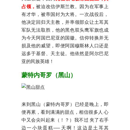
占领，
被迫改信伊斯兰教。因为在军事上
有才华，被帝国封为大将。一次战役后，
他决定回归天主教，并率领部众让土耳其
军队无法取胜，他的黑色双头鹰军旗也成
为今天阿国巴尼亚的国徽。信仰转换并无
损及他的威望，即便阿国穆斯林人口还是
远多于基督、天主徒。他依然是阿尔巴尼
亚的民族英雄！
蒙特内哥罗（黑山）
来到黑山（蒙特内哥罗）已经是晚上，即
便再累，看到满满的甜点，相信很多人 心
中又会尖叫起来（！？）我不过 夹了右手
边一小块蛋糕── 天啊！这边是土耳其