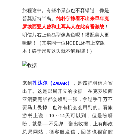
旅程途中。有些小景点也不容错过，像是
普莫斯特半岛。
纯朴宁静看不出来早年克
罗埃西亚人曾和土耳其人在此有番激战
！
明信片右上角岛型像条鱼呢！搭配美人更
吸睛！（其实同一位MODEL还有上空版
本！碍于尺度这边就不解释囉！）
来到
扎达尔（ZADAR）
，是该把明信片寄
出了。这是邮局开立的收据，在克罗埃西
亚消费完毕都会领到一张，拿过手千万不
要马上丢掉，也许有机会会用到的。看旅
游书上说：10～14天可以到，但是盼呀
盼，就是──不见弹！翻出收据，上有邮政
总局网站，循客服发信，回答也很官腔