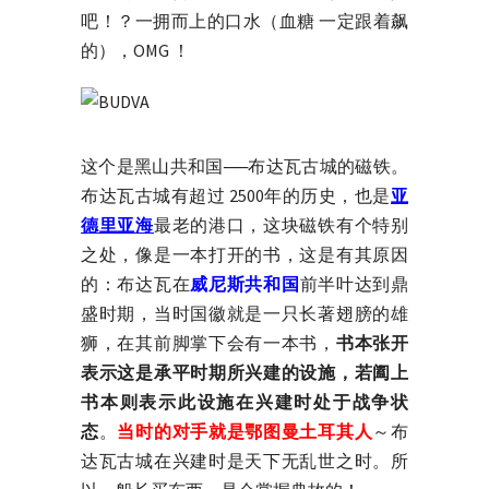
吧！？一拥而上的口水（血糖 一定跟着飙
的），OMG ！
这个是黑山共和国──布达瓦古城的磁铁。
布达瓦古城有超过 2500年的历史，也是
亚
德里亚海
最老的港口，这块磁铁有个特别
之处，像是一本打开的书，这是有其原因
的：布达瓦在
威尼斯共和国
前半叶达到鼎
盛时期，当时国徽就是一只长著翅膀的雄
狮，在其前脚掌下会有一本书，
书本张开
表示这是承平时期所兴建的设施，若阖上
书本则表示此设施在兴建时处于战争状
态
。
当时的对手就是鄂图曼土耳其人
～布
达瓦古城在兴建时是天下无乱世之时。所