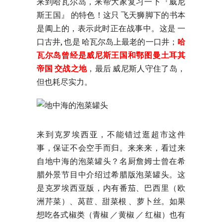
来到哈瓦尔岛，来帮大家复习一下『威尼
斯王国』 的特色！这只 飞天狮脚下的书本
是阖上的，表示此时正在战事中。这是 一
口古井, 也是 哈瓦尔岛上最老的一口井；
哈
瓦尔岛曾经是威尼斯王国和鄂图曼土耳其
帝国 交战之地
，最后 威尼斯人守住了岛，
但也耗尽实力。
来到克罗埃西亚，不能错过逛超市这件
事，保证不会空手而归。来来来，看过来
自地中海的泡菜罐头？名厨詹姆士曾在希
腊外景节目中介绍过希腊版泡菜罐头。这
是克罗埃西亚版，内有番茄、巴西里（欧
洲芹菜）、莴苣、甜菜根 、萝卜丝。如果
想吃各式椒类（青椒 ／黄椒 ／ 红椒）也有