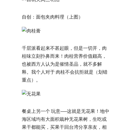
自创：面包夹肉料理（上图）
千层派看起来不甚起眼，但是一切开，肉
桂味立刻扑鼻而来！肉桂营养价值颇高，
也被西方人认为是催情圣品，就不多解
释。我个人对于 肉桂不会抗拒就是（划错
重点）。
餐桌上另一个 玩意──这就是无花果！地中
海区域均有大面积栽种无花果树，生吃或
果干都能买，买果干回台湾分享亲友，相