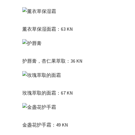
薰衣草保湿面霜：63 KN
护唇膏，杏仁果萃取：36 KN
玫瑰萃取的面霜：67 KN
金盏花护手霜：49 KN