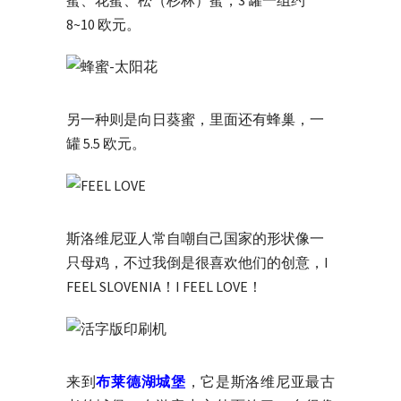
蜜、花蜜、松（杉林）蜜，3 罐一组约
8~10 欧元。
另一种则是向日葵蜜，里面还有蜂巢，一
罐 5.5 欧元。
斯洛维尼亚人常自嘲自己国家的形状像一
只母鸡，不过我倒是很喜欢他们的创意，I
FEEL SLOVENIA！I FEEL LOVE！
来到
布莱德湖城堡
，它是斯洛维尼亚最古