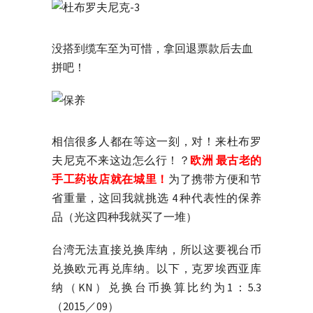
没搭到缆车至为可惜，拿回退票款后去血
拼吧！
相信很多人都在等这一刻，对！来杜布罗
夫尼克不来这边怎么行！？
欧洲 最古老的
手工药妆店就在城里！
为了携带方便和节
省重量，这回我就挑选 4 种代表性的保养
品（光这四种我就买了一堆）
台湾无法直接兑换库纳，所以这要视台币
兑换欧元再兑库纳。以下，克罗埃西亚库
纳（KN）兑换台币换算比约为1：5.3
（2015／09）