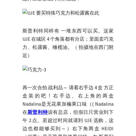
斯普利特同样有 一堆东西可以买。这家
UJE 在城区 4 个角落都有分店；里面卖巧克
力、松露酱、橄榄油。（ 拍摄地在西门附
近）
再一次合拍 战利品～ 请看右手边 4 盒 方正
盒装的吧！右手边、右上角的两盒
Nadalina是无花果加榛果口味（( Nadalina
在
斯普利特
设有总店，但假日只营业到下
午 2 点。若超过时间就请到 UJE 选购，这
边也都能够买到～）右下角两盒 HEIDI