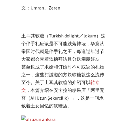
文：Ümran、Zeren
土耳其软糖（Turkish delight／lokum）这
个伴手礼应该是不可能跌落神坛，毕竟从
帝国时代就是伴手礼之王，每逢过年过节
大家都会带着软糖拜访且分送亲朋好友，
甚至也成了求婚和订婚时不可或缺的礼物
之一，这些甜滋滋的方块软糖就这么流传
至今。关于土耳其软糖的介绍可以
转专
文
，本篇介绍在安卡拉的糖果店「阿里无
尊（Ali Uzun Şekercilik）」，这是一间承
载着土女回忆的软糖店。