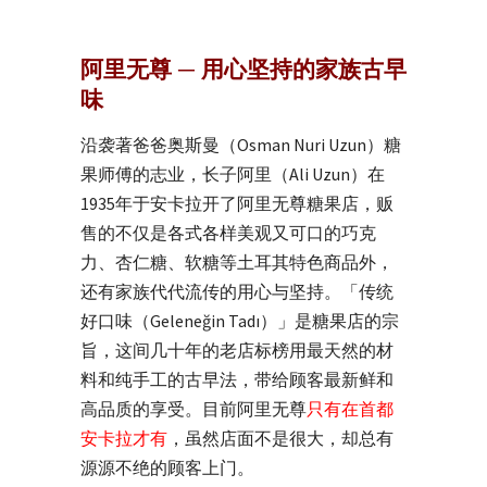
阿里无尊 ─ 用心坚持的家族古早
味
沿袭著爸爸奥斯曼（Osman Nuri Uzun）糖
果师傅的志业，长子阿里（Ali Uzun）在
1935年于安卡拉开了阿里无尊糖果店，贩
售的不仅是各式各样美观又可口的巧克
力、杏仁糖、软糖等土耳其特色商品外，
还有家族代代流传的用心与坚持。「传统
好口味（Geleneğin Tadı）」是糖果店的宗
旨，这间几十年的老店标榜用最天然的材
料和纯手工的古早法，带给顾客最新鲜和
高品质的享受。
目前阿里无尊
只有在首都
安卡拉才有
，虽然店面不是很大，却总有
源源不绝的顾客上门。