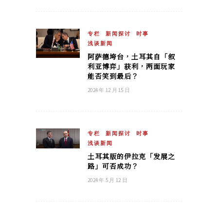
专栏
新闻探讨
时事
浅谈新闻
阿萨德垮台，土耳其自「叙
利亚博弈」获利，两面玩家
能否笑到最后？
2024 年 12 月 15 日
专栏
新闻探讨
时事
浅谈新闻
土耳其版的伊拉克「发展之
路」可否成功？
2024 年 5 月 12 日