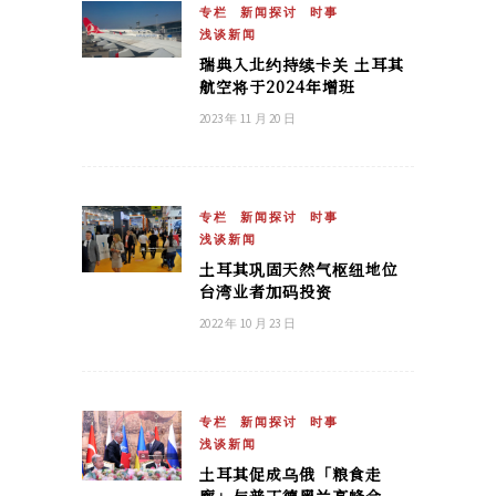
专栏
新闻探讨
时事
浅谈新闻
瑞典入北约持续卡关 土耳其
航空将于2024年增班
2023 年 11 月 20 日
专栏
新闻探讨
时事
浅谈新闻
土耳其巩固天然气枢纽地位
台湾业者加码投资
2022 年 10 月 23 日
专栏
新闻探讨
时事
浅谈新闻
土耳其促成乌俄「粮食走