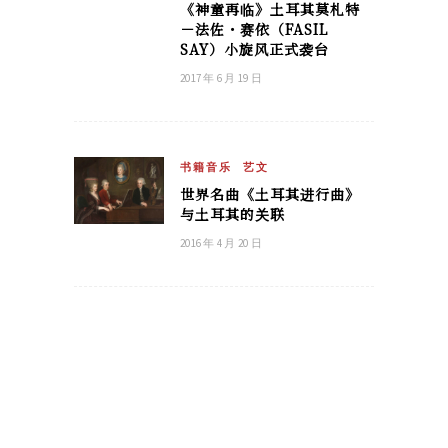
《神童再临》土耳其莫札特
－法佐・赛依（FASIL
SAY）小旋风正式袭台
2017 年 6 月 19 日
书籍音乐
艺文
世界名曲《土耳其进行曲》
与土耳其的关联
2016 年 4 月 20 日