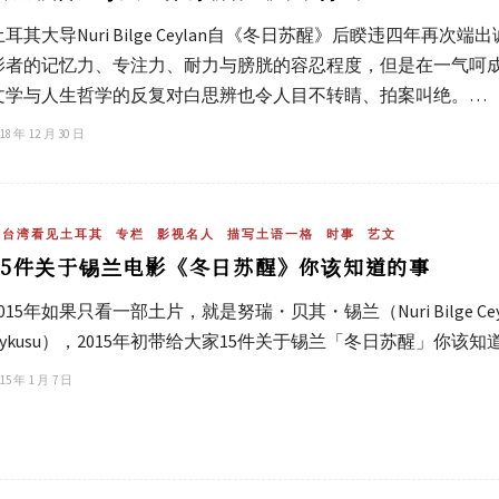
土耳其大导Nuri Bilge Ceylan自《冬日苏醒》后睽违四年
影者的记忆力、专注力、耐力与膀胱的容忍程度，但是在一气呵
文学与人生哲学的反复对白思辨也令人目不转睛、拍案叫绝。…
18 年 12 月 30 日
在台湾看见土耳其
专栏
影视名人
描写土语一格
时事
艺文
15件关于锡兰电影《冬日苏醒》你该知道的事
015年如果只看一部土片，就是努瑞・贝其・锡兰（Nuri Bilge Ceyla
Uykusu），2015年初带给大家15件关于锡兰「冬日苏醒」你
15 年 1 月 7 日