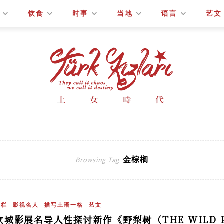
饮食
时事
当地
语言
艺文
金棕榈
Browsing Tag
专栏
影视名人
描写土语一格
艺文
坎城影展名导人性探讨新作《野梨树（THE WILD P