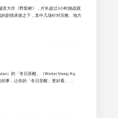
再次端出诚意大作《野梨树》，片长超过3小时挑战观
成的剧情承接之下，其中几场针对宗教、地方
n）的「冬日苏醒」（Winter Sleep; Kış
该知道的事，让你的「冬日苏醒」更好看。…