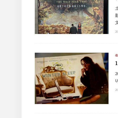
20
2
20