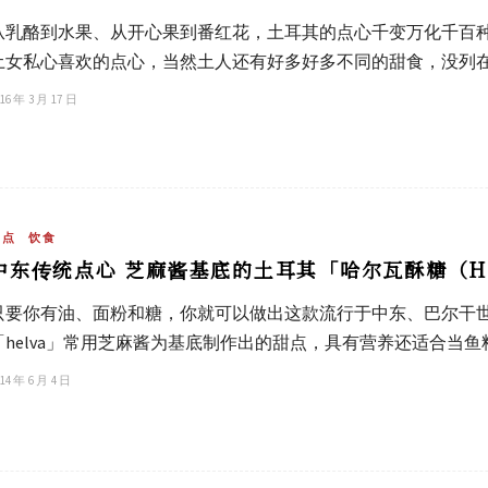
从乳酪到水果、从开心果到番红花，土耳其的点心千变万化千百
土女私心喜欢的点心，当然土人还有好多好多不同的甜食，没列
16 年 3 月 17 日
甜点
饮食
中东传统点心 芝麻酱基底的土耳其「哈尔瓦酥糖（HE
只要你有油、面粉和糖，你就可以做出这款流行于中东、巴尔干
「helva」常用芝麻酱为基底制作出的甜点，具有营养还适合当
14 年 6 月 4 日