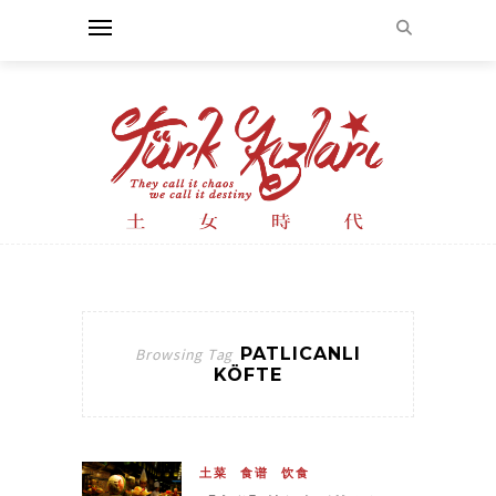
PATLICANLI
Browsing Tag
KÖFTE
土菜
食谱
饮食