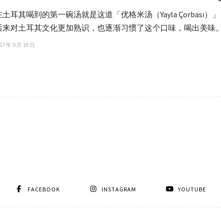
在土耳其喝到的第一碗汤就是这道「优格米汤（Yayla Çorbas
后来对土耳其文化更加熟识，也逐渐习惯了这个口味，喝出美味
17 年 9 月 19 日
FACEBOOK
INSTAGRAM
YOUTUBE