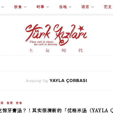
饮食
时事
当地
语言
艺文
YAYLA ÇORBASI
Browsing Tag
土菜
食谱
饮食
吃惊牙膏汤？！其实很清新的「优格米汤（YAYLA Ç