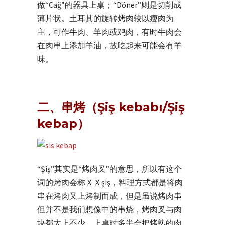
做“Cağ”的器具上桌；“Döner”则是切削成
薄片状。土耳其的旋转烤肉较以瘦肉为
主，可作牛肉、羊肉或鸡肉，有时牛肉会
在肉串上添加羊油，故吃起来可能会有羊
味。
二、串烤（Şiş kebabı/Şiş
kebap）
“Şiş”其实是“烤肉叉”的意思，所以有这个
词的烤肉会称ＸＸşiş，料理方式都是将肉
串在烤肉叉上烤制而成，但是虽说烤肉串
但并不是我们想像中的串烧，烤肉叉与肉
块都大上不少，上桌时多半会把烤熟的肉