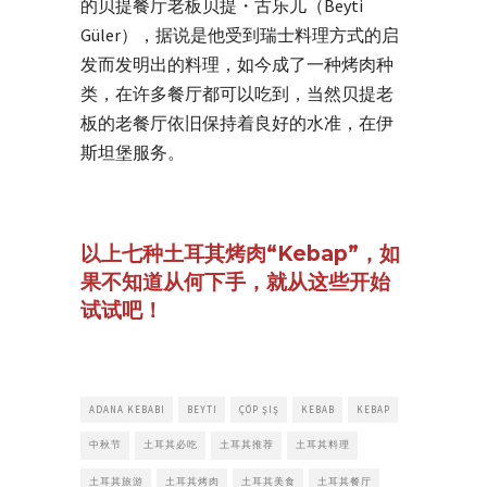
的贝提餐厅老板贝提・古乐儿（Beyti
Güler），据说是他受到瑞士料理方式的启
发而发明出的料理，如今成了一种烤肉种
类，在许多餐厅都可以吃到，当然贝提老
板的老餐厅依旧保持着良好的水准，在伊
斯坦堡服务。
以上七种土耳其烤肉“Kebap”，如
果不知道从何下手，就从这些开始
试试吧！
ADANA KEBABI
BEYTI
ÇÖP ŞIŞ
KEBAB
KEBAP
中秋节
土耳其必吃
土耳其推荐
土耳其料理
土耳其旅游
土耳其烤肉
土耳其美食
土耳其餐厅