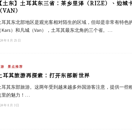
【土东】土耳其东三省：茶乡里泽（RIZE）、边城
（VAN）
土耳其东北部地区是观光客相对陌生的区域，但却是非常有特色的
（Kars）和凡城（Van），土耳其最东北角的三个省。…
24 年 8 月 25 日
旅游
景点推荐
土耳其旅游再探索：打开东部新世界
土耳其东部旅游。这两年受到越来越多外国游客注意，提供一些
这里的魅力！…
24 年 8 月 3 日