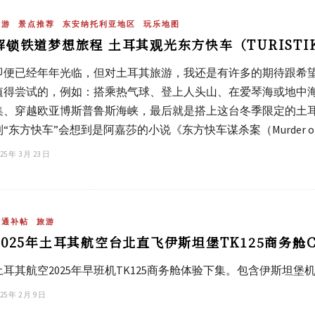
旅游
景点推荐
东安纳托利亚地区
玩乐地图
解锁铁道梦想旅程 土耳其观光东方快车（TURISTIK 
即便已经年年光临，但对土耳其旅游，我还是有许多的期待跟希
值得尝试的，例如：搭乘热气球、登上人头山、在爱琴海或地中
集、穿越欧亚博斯普鲁斯海峡，最后就是搭上这台冬季限定的土耳
“东方快车”会想到是阿嘉莎的小说《东方快车谋杀案（Murder on the Or
25 年 3 月 23 日
交通补帖
旅游
2025年土耳其航空台北直飞伊斯坦堡TK125商务舱
土耳其航空2025年早班机TK125商务舱体验下集。包含伊斯坦堡机场
25 年 2 月 9 日