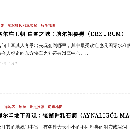
旅游
东安纳托利亚地区
玩乐地图
塞尔柱王朝 白雪之城：埃尔祖鲁姆（ERZURUM）
若问土耳其人冬季出去玩会到哪里，其中最受欢迎也具国际水准的地方
有令人好奇的东方快车之外还有滑雪中心。…
25 年 11 月 2 日
地中海地区
旅游
景点推荐
玩乐地图
梅尔辛地下奇观：镜湖钟乳石洞（AYNALIGÖL MA
土耳其的地貌很丰富，有各种大大小小的不同种类的洞穴或岩洞