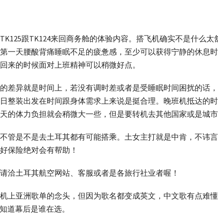
K125跟TK124来回商务舱的体验内容。搭飞机确实不是什么
第一天腰酸背痛睡眠不足的疲惫感，至少可以获得宁静的休息时间
回来的时候面对上班精神可以稍微好点。
，最大的差异就是时间上，若没有调时差或者是受睡眠时间困扰的
整装出发在时间跟身体需求上来说是挺合理。晚班机抵达的时间是透
天的体力负担就会稍微大一些，但是要转机去其他国家或是城市
不管是不是去土耳其都有可能搭乘。土女主打就是中肯，不讳言
好保险绝对会有帮助！
请洽土耳其航空网站、客服或者是各旅行社业者喔！
机上亚洲歌单的念头，但因为歌名都变成英文，中文歌有点难懂，
想知道幕后是谁在选。