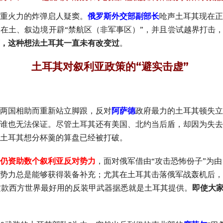
重火力的炸弹启人疑窦。
俄罗斯外交部副部长
呛声土耳其现在正
在土、叙边境开辟“禁航区（非军事区）”，并且尝试越界打击
，这种想法土耳其一直未有改变过
。
土耳其对叙利亚政策的“避实击虚”
两国相助而重新站立脚跟，反对
阿萨德
政府最力的土耳其顿失立
谁也无法保证。尽管土耳其还有美国、北约当后盾，却因为失去
土耳其想分杯羹的算盘已经被打破。
仍资助数个叙利亚反对势力
，面对俄军借由“攻击恐怖份子”为由
势力总是能够获得装备补充；尤其在土耳其击落俄军战轰机后，
这款西方世界最好用的反装甲武器据悉就是土耳其提供。
即使大