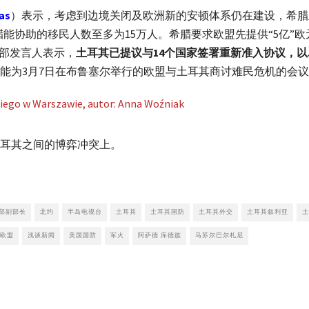
as
）表示，考虑到边境关闭及欧洲新的安顿体系仍在建设，希腊
腊能协助的移民人数至多为15万人。希腊要求欧盟先提供“5亿”
交部发言人表示，
土耳其已提议与14个国家签署重新准入协议，
能为3月7日在布鲁塞尔举行的欧盟与土耳其商讨难民危机的会
耳其之间的博弈冲突上。
部副部长
北约
半岛电视台
土耳其
土耳其国防
土耳其外交
土耳其叙利亚
土
欧盟
浅谈新闻
美国国防
军火
阿萨德 库德族
马苏尔巴尔札尼