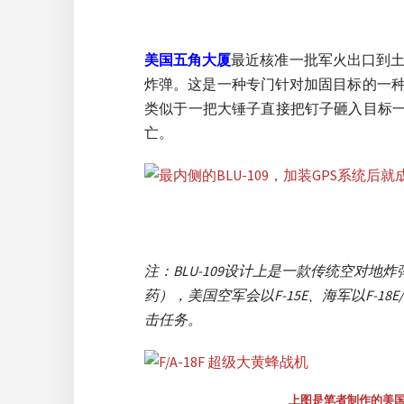
美国五角大厦
最近核准一批军火出口到土
炸弹。这是一种专门针对加固目标的一
类似于一把大锤子直接把钉子砸入目标一样
亡。
注：BLU-109设计上是一款传统空对地炸
药），美国空军会以F-15E、海军以F-18
击任务。
上图是笔者制作的美国