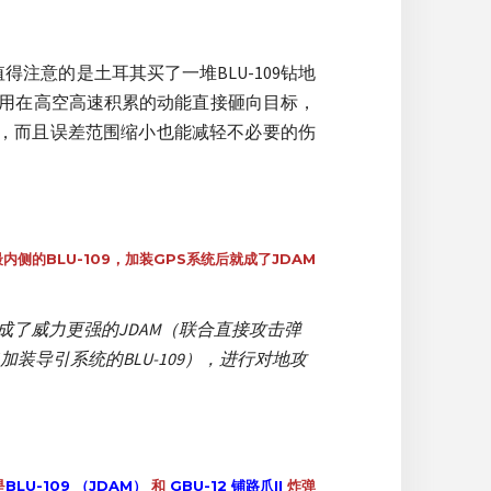
值得注意的是土耳其买了一堆BLU-109钻地
是利用在高空高速积累的动能直接砸向目标，
效果，而且误差范围缩小也能减轻不必要的伤
内侧的BLU-109，加装GPS系统后就成了JDAM
一变成了威力更强的JDAM（联合直接攻击弹
M（加装导引系统的BLU-109），进行对地攻
是
BLU-109 （JDAM）
和
GBU-12 铺路爪II
炸弹