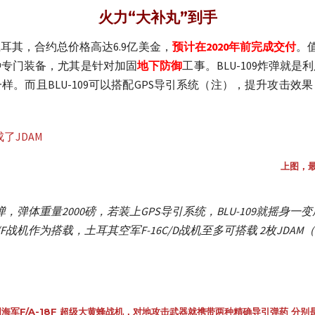
火力“大补丸”到手
耳其，合约总价格高达6.9亿美金，
预计在2020年前完成交付
。
种专门装备，尤其是针对加固
地下防御
工事。BLU-109炸弹就
。而且BLU-109可以搭配GPS导引系统（注），提升攻击
上图，最
弹，弹体重量2000磅，若装上GPS导引系统，BLU-109就摇身
E/F战机作为搭载，土耳其空军F-16C/D战机至多可搭载 2枚JDA
海军F/A-18F 超级大黄蜂战机，对地攻击武器就携带两种精确导引弹药 分别