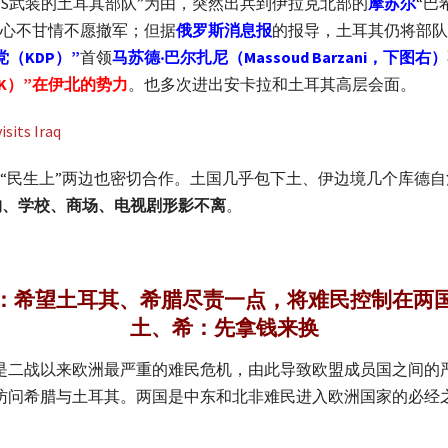
ISIS武装的土耳其部队”为由，突然出兵到伊拉克北部的
摩苏尔
“巴
心不甘情不愿撤军；但据
俄罗斯消息报
的报导，土耳其仍将部队
（KDP）”
首领
马苏德‧巴尔扎尼（Massoud Barzani，下图右）
K）”在伊北的势力
。也多次进出安卡拉和土耳其高层会面。
“民生上”两边也密切合作。土国几乎包下土、伊边境几个库德
构、学校、商场、电视剧形影不离
。
：希望土耳其、希腊尽责一点，将难民控制在两
土、希：先拿钱来换
0万，是二战以来欧洲最严重的难民危机，由此导致欧盟成员国之间
别访问希腊与土耳其。两国是中东和北非难民进入欧洲国家的必经