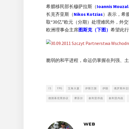
希腊移民部长穆萨拉斯（
Ioannis Mouzal
长克齐亚斯（
Nikos Kotzias
）表示，希
取“30亿”欧元（分期）处理难民外，外
欧洲理事会主席
图斯克
（下图）
希望此行
脆弱的和平进程，命运仍掌握在列强、土
IS
YPG
五角大厦
伊斯兰国
伊朗
俄罗斯外交
德国慕尼黑协议
摩苏尔
叙利亚停战
叙利亚内战
WEB