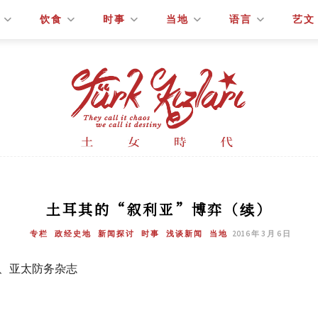
饮食
时事
当地
语言
艺文
土耳其的“叙利亚”博弈（续）
专栏
政经史地
新闻探讨
时事
浅谈新闻
当地
2016 年 3 月 6 日
声、亚太防务杂志