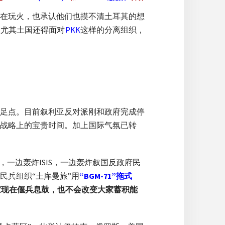
在玩火，也承认他们也摸不清土耳其的想
，尤其土国还得面对
PKK
这样的分离组织，
足点。目前叙利亚反对派刚和政府完成停
战略上的宝贵时间。加上国际气氛已转
，一边轰炸ISIS，一边轰炸叙国反政府民
民兵组织“土库曼旅”用
“BGM-71”拖式
家现在偃兵息鼓，也不会改变大家蓄积能