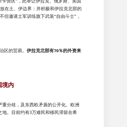
希卡营区”，此举让伊拉克、俄罗斯、美国
放在土、伊边界：并积极和伊拉克北部的
不但邀请土军训练旗下武装“自由斗士”，
自治区的贸易。
伊拉克北部有70％的外资来
国境内
的严重分歧，及东西欧矛盾的公开化。欧洲
之地。目前约有3万难民和移民滞留在希