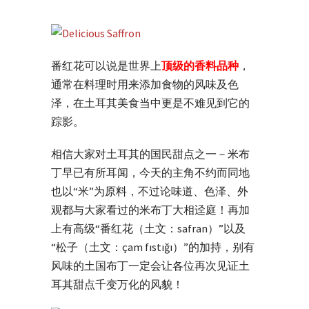
番红花可以说是世界上
顶级的香料品种
，
通常在料理时用来添加食物的风味及色
泽，在土耳其美食当中更是不难见到它的
踪影。
相信大家对土耳其的国民甜点之一－米布
丁早已有所耳闻，今天的主角不约而同地
也以“米”为原料，不过论味道、色泽、外
观都与大家看过的米布丁大相迳庭！再加
上有高级“番红花（土文：safran）”以及
“松子（土文：çam fıstığı）”的加持，别有
风味的土国布丁一定会让各位再次见证土
耳其甜点千变万化的风貌！