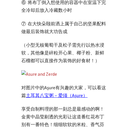
⑥ 将布丁倒入想使用的容器中在室温下完
全冷却后放入冷藏数小时
⑦ 在大快朵颐前洒上属于自己的坚果配料
做最后装饰就大功告成
（小型无核葡萄干及松子需先行以热水浸
软，其他像是碎粒开心果、椰子粉、新鲜
石榴都可以直接作为装饰的好食材！）
对图片中的Aşure有兴趣的大家，可以看这
篇
土耳其八宝粥－爱须（Aşure）
享受自制料理的那一刻总是最感动的啊！
金黄中晶莹剔透的光彩让这道番红花布丁
别有一番特色！细细软软的米粒、香气芬