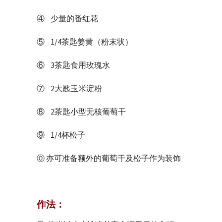
④ 少量的番红花
⑤ 1/4茶匙姜黄（粉末状）
⑥ 3茶匙食用玫瑰水
⑦ 2大匙玉米淀粉
⑧ 2茶匙小型无核葡萄干
⑨ 1/4杯松子
Ⓞ 亦可准备额外的葡萄干及松子作为装饰
作法：