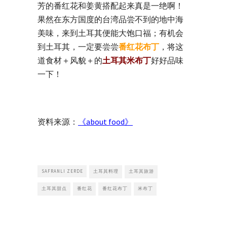
芳的番红花和姜黄搭配起来真是一绝啊！
果然在东方国度的台湾品尝不到的地中海
美味，来到土耳其便能大饱口福；有机会
到土耳其，一定要尝尝
番红花布丁
，将这
道食材＋风貌＋的
土耳其米布丁
好好品味
一下！
资料来源：
《about food》
SAFRANLI ZERDE
土耳其料理
土耳其旅游
土耳其甜点
番红花
番红花布丁
米布丁