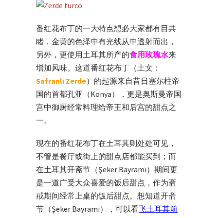
番红花布丁的一大特点想必大家都有目共
睹，金黄的色泽中有光线从中透射而出，
另外，更使用土耳其所产的
食用玫瑰水
来
增加风味。这道番红花布丁（土文：
Safranlı Zerde
）的起源来自昔日塞尔柱帝
国的首都孔亚（Konya），更是奥斯曼帝国
宫中御厨经常料理给帝王和后宫的甜点之
一。
现在的番红花布丁在土耳其则处处可见，
不管是餐厅或街上的甜点店都能买到；而
在土耳其开斋节（Şeker Bayramı）期间更
是一道广受大众喜爱的饭后甜点，作为斋
戒期间经常上桌的饭后甜点。想知道开斋
节（Şeker Bayramı），可以看
飞土耳其前