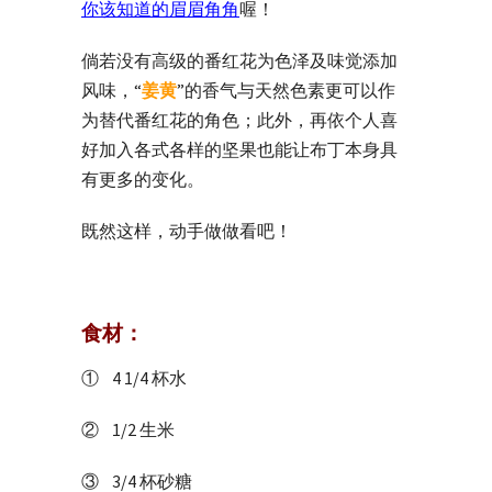
你该知道的眉眉角角
喔！
倘若没有高级的番红花为色泽及味觉添加
风味，“
姜黄
”的香气与天然色素更可以作
为替代番红花的角色；此外，再依个人喜
好加入各式各样的坚果也能让布丁本身具
有更多的变化。
既然这样，动手做做看吧！
食材：
① 4 1/4 杯水
② 1/2 生米
③ 3/4 杯砂糖