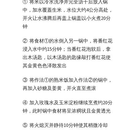
① 将米以冷水洗净并完全沥干后放入锅
中，加水覆蓋生米，水位大约4公分高处，
开火让水沸腾后再盖上锅盖以小火煮20分
钟
② 将食材①的水倒入另一锅中，将番红花
浸入水中约15分钟；当番红花泡软后，拿
出木汤匙，以木汤匙的匙缘敲打番红花使
其金黄色色泽散发出
③ 将作法①的熟米饭加入作法②的锅中，
再加入砂糖及姜黄，开火直至煮滚
④ 加入玫瑰水及玉米淀粉继续烹煮约20分
钟，此时锅中食材将呈浓稠状且金黄透光
⑤ 将火熄灭并静待10分钟使其稍微冷却