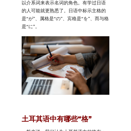
以介系词来表示名词的角色。有学过日语
的人可能就更熟悉了。日语中标示主格的
是“が”、属格是“の”、宾格是“を”、而与格
是“に”。
土耳其语中有哪些“格”