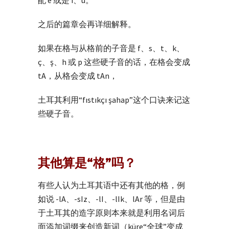
之后的篇章会再详细解释。
如果在格与从格前的子音是 f、s、t、k、
ç、ş、h 或 p 这些硬子音的话，在格会变成
tA，从格会变成 tAn，
土耳其利用“fıstıkçı şahap”这个口诀来记这
些硬子音。
其他算是“格”吗？
有些人认为土耳其语中还有其他的格，例
如说 -lA、-sIz、-lI、-lIk、lAr 等，但是由
于土耳其的造字原则本来就是利用名词后
面添加词缀来创造新词（küre“全球”变成