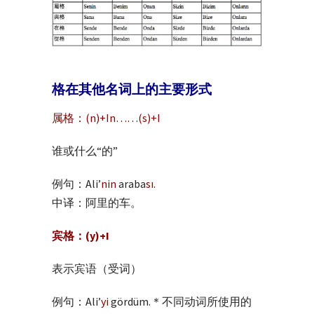
格在其他名词上的主要形式
属格：(n)+In……(s)+I
谁或什么“的”
例句：Ali’
nin
araba
sı
.
中译：阿里的车。
宾格：(y)+I
表示宾语（受词）
例句：Ali’
yi
gördüm.＊不同动词所使用的