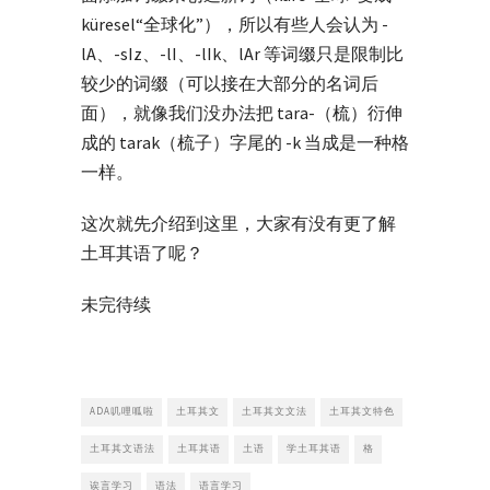
küresel“全球化”），所以有些人会认为 -
lA、-sIz、-lI、-lIk、lAr 等词缀只是限制比
较少的词缀（可以接在大部分的名词后
面），就像我们没办法把 tara-（梳）衍伸
成的 tarak（梳子）字尾的 -k 当成是一种格
一样。
这次就先介绍到这里，大家有没有更了解
土耳其语了呢？
未完待续
ADA叽哩呱啦
土耳其文
土耳其文文法
土耳其文特色
土耳其文语法
土耳其语
土语
学土耳其语
格
诶言学习
语法
语言学习