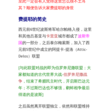
至此一定会有人觉得这里怎么很不土耳
其？顺便告诉大家费提耶的身世
费提耶的简史
西元前6世纪波斯将军哈尔帕格入侵，这里
和其他吕基亚与
卡里亚
城市都成了
波斯帝
国
的一部分，之后泰尔梅索斯，加入了西
元前5世纪中成立的阿提卡-提洛（Attic-
Delos）联盟
[与此联盟对战的即为伯罗奔尼撒联盟；大
家都知道的古代世界大战-
伯罗奔尼撒战
争
，结束了希腊民主时代，开启斯巴达元
年；不过斯巴达也不够强，鹬蚌相争最后
得道的是波斯]
之后虽然离开联盟独立，依然和联盟维持