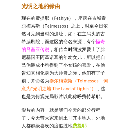
光明之地的缘由
现在的费提耶（Fethiye），座落在古城泰
尔梅索斯（Telmessos）之上，时至今日依
然可见到当时的遗址，如：在主码头的古
希腊剧院，而这区的命名来源，有个
怪奇
的吕基亚传说
，相传当时阿波罗爱上了腓
尼基国王阿革诺耳的年幼女儿，所以把自
己伪装成小狗得到了小女孩的喜爱，在他
告知真相化身为大帅哥之际，他们有了子
嗣，并命名为
泰尔梅索斯（Telmessos；词
意为“光明之地 The Land of Lights”）
，这
也是为何观光局影片以此称呼费特希耶。
影片的内容，就是我们今天的部分行程
了，今天带大家来到土耳其本地人、外地
人都超级喜欢的度假胜地
费提耶