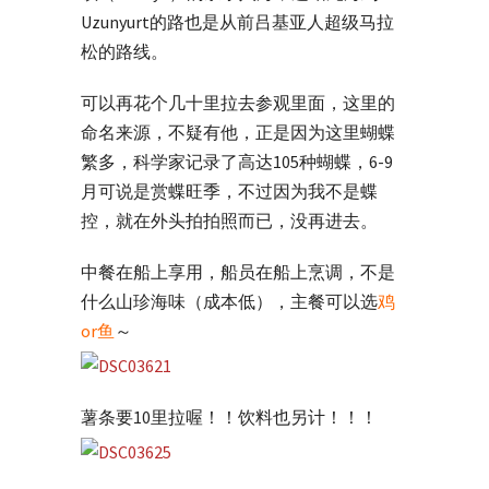
Uzunyurt的路也是从前吕基亚人超级马拉
松的路线。
可以再花个几十里拉去参观里面，这里的
命名来源，不疑有他，正是因为这里蝴蝶
繁多，科学家记录了高达105种蝴蝶，6-9
月可说是赏蝶旺季，不过因为我不是蝶
控，就在外头拍拍照而已，没再进去。
中餐在船上享用，船员在船上烹调，不是
什么山珍海味（成本低），主餐可以选
鸡
or鱼
～
薯条要10里拉喔！！饮料也另计！！！