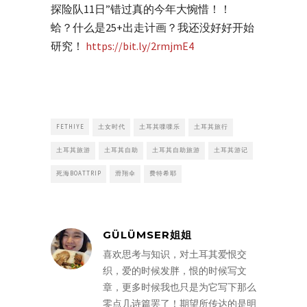
探险队11日”错过真的今年大惋惜！！
蛤？什么是25+出走计画？我还没好好开始
研究！
https://bit.ly/2rmjmE4
FETHIYE
土女时代
土耳其喋喋乐
土耳其旅行
土耳其旅游
土耳其自助
土耳其自助旅游
土耳其游记
死海BOATTRIP
滑翔伞
费特希耶
GÜLÜMSER姐姐
喜欢思考与知识，对土耳其爱恨交
织，爱的时候发胖，恨的时候写文
章，更多时候我也只是为它写下那么
零点几诗篇罢了！期望所传达的是明