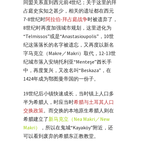
同盟关系直到西元前4世纪；关于这里的拜
占庭史实知之甚少，相关的遗址都在西元
7-8世纪时
阿拉伯-拜占庭战争
时被遗弃了，
8世纪时再度加强城市规划，这里进化为
“Telmissos”或是“Anastasioupolis”，10世
纪这落落长的名字被遗忘，又再度以新名
字马克立（Makre／Makri）取代，12-13世
纪城市落入安纳托利亚“Menteşe”酋长手
中，再度复兴，又改名叫“Beskaza”，在
1424年成为鄂图曼帝国的一份子。
19世纪后小镇快速成长，当时镇上人口多
半为希腊人，时应当时
希腊与土耳其人口
交换政策
。而交换的本地原生希腊人则在
希腊建立了
新马克立（Nea Makri／New
Makri）
，所以在鬼城“Kayaköy”附近，还
可以看到废弃的希腊东正教教堂。