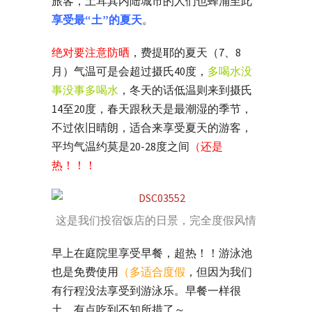
旅客，土耳其内陆城市的人们也蜂涌至此
享受最“土”的夏天
。
绝对要注意防晒
，费提耶的夏天（7、8
月）气温可是会超过摄氏40度，
多喝水没
事没事多喝水
，冬天的话低温则来到摄氏
14至20度，春天跟秋天是最潮湿的季节，
不过依旧晴朗，适合来享受夏天的游客，
平均气温约莫是20-28度之间
（还是
热！！！
这是我们投宿饭店的日景，完全度假风情
早上在庭院里享受早餐，超热！！游泳池
也是免费使用
（多适合度假
，但因为我们
有行程没法享受到游泳乐。早餐一样很
土，有点吃到不知所措了～