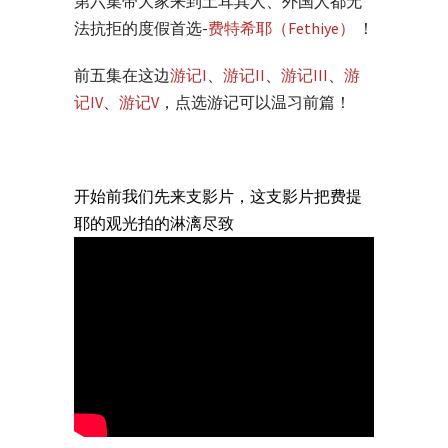
第六集带大家来到土耳其人、外国人都无
法抗拒的度假首选-
费特希耶（Fethiye）
！
前五集在这边
游记I
、
游记II
、
游记III
、
游
记IV
、
游记V
，点选游记可以温习前篇！
开始前我们先来支影片，这支影片把费提
耶的观光拍的淋漓尽致