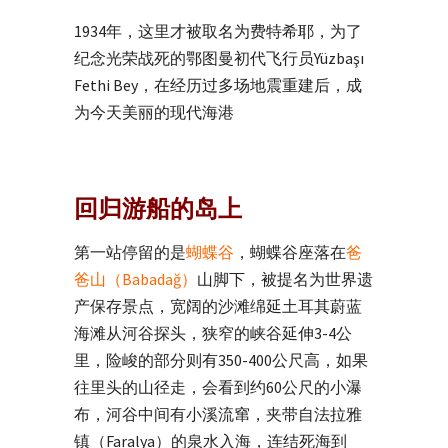
1934年，这里才被取名为费特希耶，为了
纪念光荣战死的鄂图曼初代飞行员Yüzbaşı
Fethi Bey，在经历过多场地震重建后，成
为今天美丽的现代海港
回归游船的岛上
第一站停留的是
蝴蝶谷
，蝴蝶谷座落在
爸
爸山（Babadağ）
山脚下，被提名为世界遗
产保存景点，宽阔的沙滩绵延土耳其蔚蓝
海滩从河谷探头，狭窄的峡谷延伸3-4公
里，险峻的部分则有350-400公尺高，如果
往里头的山径走，会看到约60公尺的小瀑
布，河谷中间有小溪流窜，夹带自法拉雅
镇（Faralya）的泉水入海，连结死海到