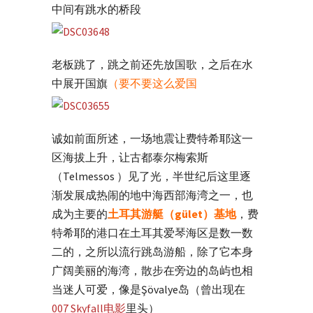
中间有跳水的桥段
老板跳了，跳之前还先放国歌，之后在水
中展开国旗
（要不要这么爱国
诚如前面所述，一场地震让费特希耶这一
区海拔上升，让古都泰尔梅索斯
（Telmessos ）见了光，半世纪后这里逐
渐发展成热闹的地中海西部海湾之一，也
成为主要的
土耳其游艇（gület）基地
，费
特希耶的港口在土耳其爱琴海区是数一数
二的，之所以流行跳岛游船，除了它本身
广阔美丽的海湾，散步在旁边的岛屿也相
当迷人可爱，像是Şövalye岛（曾出现在
007 Skyfall电影
里头）