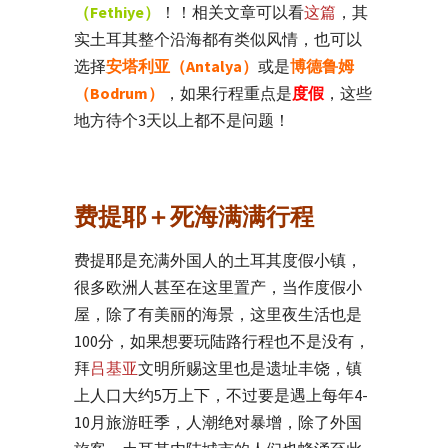
（Fethiy
e）
！！相关文章可以看
这篇
，其
实土耳其整个沿海都有类似风情，也可以
选择
安塔利亚（Antalya）
或是
博德鲁姆
（Bodrum）
，如果行程重点是
度假
，这些
地方待个3天以上都不是问题！
费提耶＋死海满满行程
费提耶是充满外国人的土耳其度假小镇，
很多欧洲人甚至在这里置产，当作度假小
屋，除了有美丽的海景，这里夜生活也是
100分，如果想要玩陆路行程也不是没有，
拜
吕基亚
文明所赐这里也是遗址丰饶，镇
上人口大约5万上下，不过要是遇上每年4-
10月旅游旺季，人潮绝对暴增，除了外国