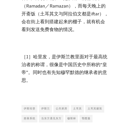
（Ramadan／Ramazan），而每天晚上的
开斋饭（土耳其文与阿拉伯文都是iftar），
会在街上看到搭建起来的棚子，就有机会
看到发送免费食物的情况。
［1］哈里发，是伊斯兰教里面对于最高统
治者的称谓，很像是中国历史中所称的“皇
帝”。同时也有先知穆罕默德的继承者的意
思。
伊斯坦堡
伊斯兰
公共厨房
土耳其
土耳其建筑
慈善系统
当东方遇见东方
穆斯林
鄂图曼