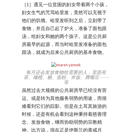
［1］遇见一位贫困的妇女带着两个小孩，
妇女生气的咒骂哈里发，竟然可以无视于
他们的饥饿。哈里发听到之后，立刻带了
食物，并且自己起了炉火，准备了面包跟
汤，给妇女和她的两个孩子。这是公共厨
房最早的起源，而当时哈里发准备的面包
跟汤，就成为后来公共厨房的基本食物。
每月还会发放食物给需要的人，里面有
茶、橄榄、糖、面粉、米饭、膺嘴豆⋯⋯
等
虽然过去大规模的公共厨房早已经没有营
运、或是转为其他服务弱势的用途，而很
难看到它们的踪影。但是在土耳其旅游的
时候，还是有机会看到这种秉持着慈善理
念、发放食物，继而协助弱势的宗教精
神。比方说，现在正是伊斯兰的斋戒月