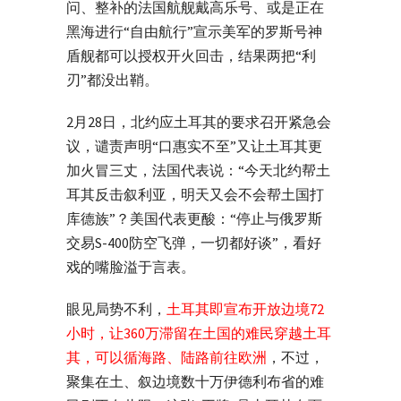
问、整补的法国航舰戴高乐号、或是正在
黑海进行“自由航行”宣示美军的罗斯号神
盾舰都可以授权开火回击，结果两把“利
刃”都没出鞘。
2月28日，北约应土耳其的要求召开紧急会
议，谴责声明“口惠实不至”又让土耳其更
加火冒三丈，法国代表说：“今天北约帮土
耳其反击叙利亚，明天又会不会帮土国打
库德族”？美国代表更酸：“停止与俄罗斯
交易S-400防空飞弹，一切都好谈”，看好
戏的嘴脸溢于言表。
眼见局势不利，
土耳其即宣布开放边境72
小时，让360万滞留在土国的难民穿越土耳
其，可以循海路、陆路前往欧洲
，不过，
聚集在土、叙边境数十万伊德利布省的难