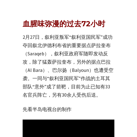
血腥味弥漫的过去72小时
2月27日，叙利亚叛军“叙利亚国民军”成功
夺回叙北伊德利布省的重要据点萨拉奎布
（Saraqeb），叙利亚政府军随即发动反
攻，除了猛轰萨拉奎布，另外的据点巴拉
（Al Bara）、巴尔扬（Balyoun）也遭受空
袭。一同与“叙利亚国民军”作战的土耳其
部队“意外”成了箭靶，目前为止已知有33
名官兵阵亡，另有30余人受伤后送。
先看半岛电视台的制作