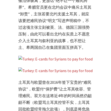
催泪弹驱离，更放话“绝不让一个难民跨
界”。希腊官员更在北约会议中痛斥土耳其
“卸责”，主张若要北约支援土耳其，就应
该要把难民协议“明文”写进声明稿中，不
过这项主张立刻被英、法、德国三国强势
压制，由此可以看出北约在实质上不愿意
介入土耳其与叙利亚的战事，也不想让
土、希两国自己在集团里面互拼高下。
土耳其与欧盟曾在2016年签下宝贵的“难民
协议”，欧盟付“保护费”让土耳其收容、管
理难民。双方在这将近4年的时间虽然仍龃
龉不断（欧盟骂土耳其控管不实，土耳其
回批欧盟经常拖欠款项），到底是将危急