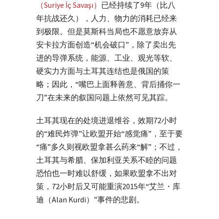
（Suriye İç Savaşı）
已经持续了9年（比八
年抗战还久），人力、物力的消耗已经来
到极限。但是莫斯科当局也不愿意放弃从
安卡拉方面创造“机会破口”，除了卖出先
进的导弹系统，能源、工业、观光等软、
硬实力方面与土耳其连结也是俄国的策
略；因此，“嘴巴上面释善意、背后捅你一
刀”在未来的叙国问题上依然可见其踪。
土耳其现在的处境进退维谷，效期72小时
的“难民炸弹”让欧盟开始“感觉痛”，至于要
“痛”多久则视欧盟拿甚么药来“解”；不过，
土耳其与希腊、保加利亚关系不睦的问题
恐怕也一时难以舒缓，如果欧盟拿不出对
策，72小时后又可能重演2015年“艾兰・库
迪（Alan Kurdi）”事件的悲剧。