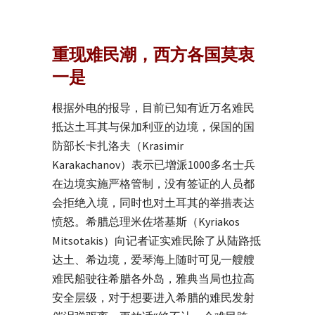
重现难民潮，西方各国莫衷
一是
根据外电的报导，目前已知有近万名难民
抵达土耳其与保加利亚的边境，保国的国
防部长卡扎洛夫（Krasimir
Karakachanov）表示已增派1000多名士兵
在边境实施严格管制，没有签证的人员都
会拒绝入境，同时也对土耳其的举措表达
愤怒。希腊总理米佐塔基斯（Kyriakos
Mitsotakis）向记者证实难民除了从陆路抵
达土、希边境，爱琴海上随时可见一艘艘
难民船驶往希腊各外岛，雅典当局也拉高
安全层级，对于想要进入希腊的难民发射