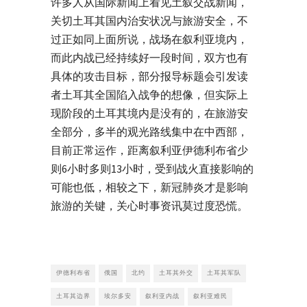
许多人从国际新闻上看见土叙交战新闻，
关切土耳其国内治安状况与旅游安全，不
过正如同上面所说，战场在叙利亚境内，
而此内战已经持续好一段时间，双方也有
具体的攻击目标，部分报导标题会引发读
者土耳其全国陷入战争的想像，但实际上
现阶段的土耳其境内是没有的，在旅游安
全部分，多半的观光路线集中在中西部，
目前正常运作，距离叙利亚伊德利布省少
则6小时多则13小时，受到战火直接影响的
可能也低，相较之下，新冠肺炎才是影响
旅游的关键，关心时事资讯莫过度恐慌。
伊德利布省
俄国
北约
土耳其外交
土耳其军队
土耳其边界
埃尔多安
叙利亚内战
叙利亚难民