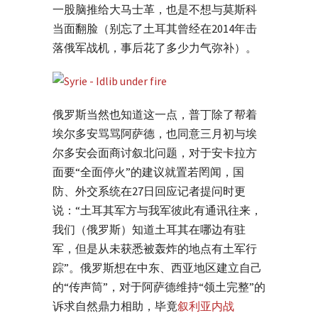
一股脑推给大马士革，也是不想与莫斯科
当面翻脸（别忘了土耳其曾经在2014年击
落俄军战机，事后花了多少力气弥补）。
俄罗斯当然也知道这一点，普丁除了帮着
埃尔多安骂骂阿萨德，也同意三月初与埃
尔多安会面商讨叙北问题，对于安卡拉方
面要“全面停火”的建议就置若罔闻，国
防、外交系统在27日回应记者提问时更
说：“土耳其军方与我军彼此有通讯往来，
我们（俄罗斯）知道土耳其在哪边有驻
军，但是从未获悉被轰炸的地点有土军行
踪”。俄罗斯想在中东、西亚地区建立自己
的“传声筒”，对于阿萨德维持“领土完整”的
诉求自然鼎力相助，毕竟
叙利亚内战