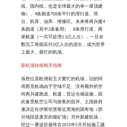
线、国内线，也是全球最大的单一屋顶建
物）、4条跑道与8条平行的滑行道、塔
台、机库、油库、维修区。未来将再兴建4
条跑道（其中2条备用）、8条滑行道、两
座航厦（一共可处理1.1亿人次），一旦全
数完工将能应付2亿人次的进出，成为世界
上最大、最忙的机场。
新机场转移相关指南
虽然位居欧洲前五大繁忙的机场，旧的阿
塔图克机场由于空域不足、没有额外的空
间再兴建跑道、航厦，货运仓储设施，因
此备受航空公司与旅客的批评。土国政府
遂决定在伊斯坦堡靠近黑海的国有地（部
分地段是废弃的煤矿场）另外新建机场，
经过一番波折最终在2015年5月开始施工建