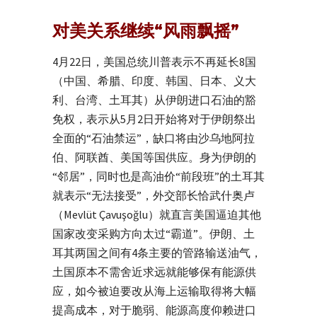
对美关系继续“风雨飘摇”
4月22日，美国总统川普表示不再延长8国
（中国、希腊、印度、韩国、日本、义大
利、台湾、土耳其）从伊朗进口石油的豁
免权，表示从5月2日开始将对于伊朗祭出
全面的“石油禁运”，缺口将由沙乌地阿拉
伯、阿联酋、美国等国供应。身为伊朗的
“邻居”，同时也是高油价“前段班”的土耳其
就表示“无法接受”，外交部长恰武什奥卢
（Mevlüt Çavuşoğlu）就直言美国逼迫其他
国家改变采购方向太过“霸道”。伊朗、土
耳其两国之间有4条主要的管路输送油气，
土国原本不需舍近求远就能够保有能源供
应，如今被迫要改从海上运输取得将大幅
提高成本，对于脆弱、能源高度仰赖进口