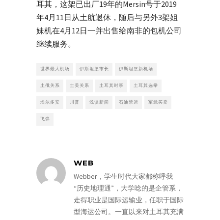
耳其，这架已出厂19年的Mersin号于2019
年4月11日从土航退休，随后与另外3架姐
妹机在4月12日一并出售给南非的包机公司
继续服务。
世界最大机场
伊斯坦堡市长
伊斯坦堡新机场
土俄关系
土美关系
土耳其时事
土耳其选举
埃尔多安
川普
浅谈新闻
石油禁运
军武买卖
飞弹
WEB
Webber，学生时代大家都称呼我
“历史地理通”，大学唸的是企管系，
走得职业是国际运输业，任职于国际
型海运公司。一直以来对土耳其充满