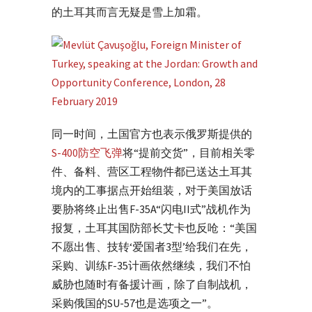
的土耳其而言无疑是雪上加霜。
同一时间，土国官方也表示俄罗斯提供的
S-400防空飞弹
将“提前交货”，目前相关零
件、备料、营区工程物件都已送达土耳其
境内的工事据点开始组装，对于美国放话
要胁将终止出售F-35A“闪电II式”战机作为
报复，土耳其国防部长艾卡也反呛：“美国
不愿出售、技转‘爱国者3型’给我们在先，
采购、训练F-35计画依然继续，我们不怕
威胁也随时有备援计画，除了自制战机，
采购俄国的SU-57也是选项之一”。