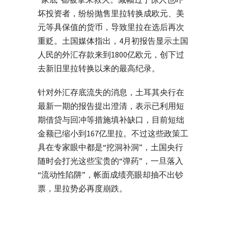
坏投资者，纷纷抛售里拉转换成欧元、美
元等具保值的货币，导致里拉在选后再次
重贬。土国媒体指出，4月初报告显示土国
人民的外汇存款来到1800亿欧元，创下过
去新旧里拉转换以来的最高纪录。
针对外汇存底流失的消息，土耳其央行在
最新一期的报告提出澄清，表示已利用短
期借贷与回冲等措施填补缺口，目前短绌
金额已缩小到167亿里拉。不过这些政策工
具在专家眼中都是“挖洞补洞”，土国央行
随时会打光这些宝贵的“弹药”，一旦落入
“流动性陷阱”，帐面成绩亮眼却抽不出钞
票，里拉势必再度崩跌。