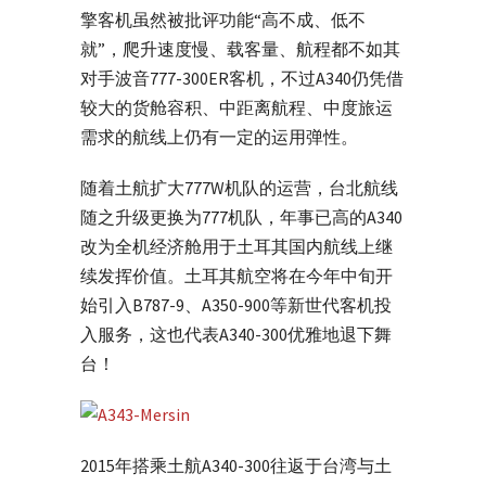
擎客机虽然被批评功能“高不成、低不
就”，爬升速度慢、载客量、航程都不如其
对手波音777-300ER客机，不过A340仍凭借
较大的货舱容积、中距离航程、中度旅运
需求的航线上仍有一定的运用弹性。
随着土航扩大777W机队的运营，台北航线
随之升级更换为777机队，年事已高的A340
改为全机经济舱用于土耳其国内航线上继
续发挥价值。土耳其航空将在今年中旬开
始引入B787-9、A350-900等新世代客机投
入服务，这也代表A340-300优雅地退下舞
台！
2015年搭乘土航A340-300往返于台湾与土