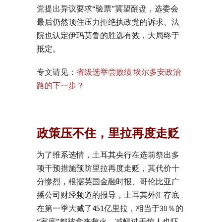
党提出异议要求“验票”冀望翻盘，选委会
最后仍然顶住压力拒绝执政党的诉求、法
院也认定伊玛莫鲁的胜选有效，大局终于
抵定。
专文请见：
省级选举尝败绩 埃尔多安政治
路的下一步？
政策压不住，里拉再度走贬
为了维系选情，土耳其央行在选前祭出多
项干预措施预防里拉再度走贬，其代价十
分惨烈，根据英国金融时报、哥伦比亚广
播公司财经频道的报导，土耳其外汇存底
在第一季大减了451亿里拉，相当于30％的
“家底”都被拿来救火。减幅过于惊人也吓