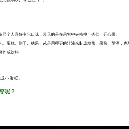
依照个人喜好变化口味，常见的是在果实中夹核桃、杏仁、开心果。
包、蛋糕、饼干、糖果，或是用椰枣的汁液来制成糖浆、果酱、酿酒，也
酵作成饮料
成小蛋糕。
枣呢？