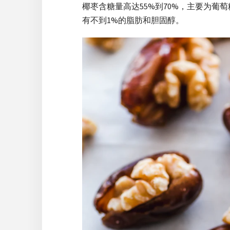
椰枣含糖量高达55%到70%，主要为葡
有不到1%的脂肪和胆固醇。