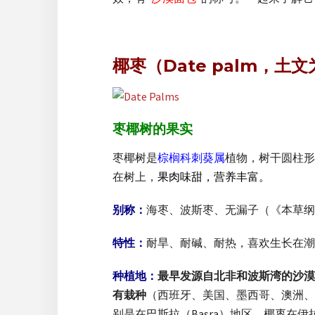
椰枣（Date palm，土文
枣椰树的果实
枣椰树是
棕榈科
刺葵属
植物，树干圆柱形
在树上，
果肉味甜，营养丰富。
别称：
海枣、波斯枣、无漏子（《本草纲
特性：
耐旱、耐碱、耐热，喜欢生长在潮
种植地：
最早发源自北非和波斯湾的沙漠
有栽种
（西班牙、美国、墨西哥、澳洲、
别是在巴斯拉（Basra）地区，椰枣在伊