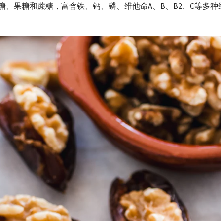
萄糖、果糖和蔗糖，富含铁、钙、磷、维他命A、B、B2、C等多