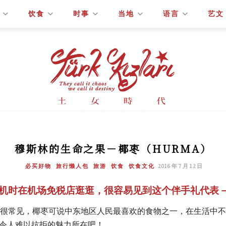
饮食
时事
当地
语言
艺文
穆斯林的生命之果－椰枣（HURMA）
必买好物
旅行懒人包
旅游
饮食
饮食文化
2016 年 7 月 12 日
机时在机场免税店逛逛，很容易见到这个伴手礼代表
很常见，椰枣可说中东地区人民最喜欢的食物之一，在生活中不
它令人难以抗拒的魅力所在吧！