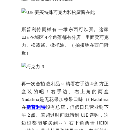
斯普利特同样有 一堆东西可以买。这家
UJE 在城区 4 个角落都有分店；里面卖巧克
力、松露酱、橄榄油。（ 拍摄地在西门附
近）
再一次合拍 战利品～ 请看右手边 4 盒 方正
盒装的吧！右手边、右上角的两盒
Nadalina是无花果加榛果口味（( Nadalina
在
斯普利特
设有总店，但假日只营业到下
午 2 点。若超过时间就请到 UJE 选购，这
边也都能够买到～）右下角两盒 HEIDI