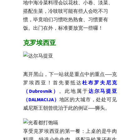
地中海冷菜料理会以花枝、小卷、淡菜、
搭配生菜，冷吱吱可能有些人会吃不习
惯，毕竟咱们习惯吃热熟食、习惯要有
饭。出门在外，标准要放宽一些囉！
克罗埃西亚
离开黑山，下一站就是重点中的重点──克
罗埃西亚！首先要抵达
杜布罗夫尼克
（Dubrovnik）
。此地属于
达尔马提亚
（DALMACIJA）
地区的大城市，处处可见
威尼斯王朝曾统治于此的例证──狮头。
享受克罗埃西亚的第一餐：上桌的是牛肉
料理，特选小牛牛肉、搭配马铃薯还有生