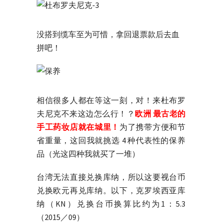
没搭到缆车至为可惜，拿回退票款后去血
拼吧！
相信很多人都在等这一刻，对！来杜布罗
夫尼克不来这边怎么行！？
欧洲 最古老的
手工药妆店就在城里！
为了携带方便和节
省重量，这回我就挑选 4 种代表性的保养
品（光这四种我就买了一堆）
台湾无法直接兑换库纳，所以这要视台币
兑换欧元再兑库纳。以下，克罗埃西亚库
纳（KN）兑换台币换算比约为1：5.3
（2015／09）