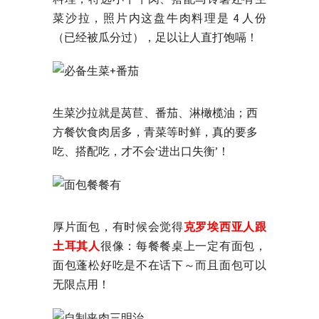
菜沙拉，照片内这盘牛肉料理是 4 人份
（已经被瓜分过），足以让人直打饱嗝！
生菜沙拉就是莴苣、番茄、淋橄榄油；西
方餐饮食肉居多，青菜等时鲜，真的要多
吃、搭配吃，才不会‘进出口失衡’！
厚片面包，有时候会觉得
克罗埃西亚人跟
土耳其人
很像：每餐餐桌上一定有面包，
面包蓬松好吃是不在话下～而且面包可以
无限点用！