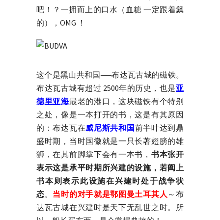
吧！？一拥而上的口水（血糖 一定跟着飙
的），OMG ！
这个是黑山共和国──布达瓦古城的磁铁。
布达瓦古城有超过 2500年的历史，也是
亚
德里亚海
最老的港口，这块磁铁有个特别
之处，像是一本打开的书，这是有其原因
的：布达瓦在
威尼斯共和国
前半叶达到鼎
盛时期，当时国徽就是一只长著翅膀的雄
狮，在其前脚掌下会有一本书，
书本张开
表示这是承平时期所兴建的设施，若阖上
书本则表示此设施在兴建时处于战争状
态
。
当时的对手就是鄂图曼土耳其人
～布
达瓦古城在兴建时是天下无乱世之时。所