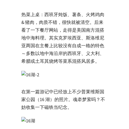
热菜上桌：西班牙炖饭、薯条、火烤鸡肉
& 猪肉，肉质不错，很快就被清空。后来
看了一下餐厅网站，走得是美国南方混搭
地中海料理。其实克罗埃西亚、斯洛维尼
亚两国在主餐上比较没有自成一格的特色
～多数以地中海沿岸的西班牙、义大利、
希腊或土耳其烧烤等菜系混搭风居多。
在第一篇游记中已经放上不少普莱维斯国
家公园（16 湖）的照片。魂牵梦萦吗？不
妨收集一下磁铁当纪念。