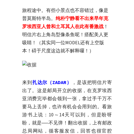
旅程途中。有些小景点也不容错过，像是
普莫斯特半岛。
纯朴宁静看不出来早年克
罗埃西亚人曾和土耳其人在此有番激战
！
明信片右上角岛型像条鱼呢！搭配美人更
吸睛！（其实同一位MODEL还有上空版
本！碍于尺度这边就不解释囉！）
来到
扎达尔（ZADAR）
，是该把明信片寄
出了。这是邮局开立的收据，在克罗埃西
亚消费完毕都会领到一张，拿过手千万不
要马上丢掉，也许有机会会用到的。看旅
游书上说：10～14天可以到，但是盼呀
盼，就是──不见弹！翻出收据，上有邮政
总局网站，循客服发信，回答也很官腔