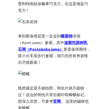
普利特肉桂加榛果巧克力，右边是海盐巧
克力！
来到斯洛维尼亚一定会到
喀斯特
溶洞
（Karst caves）参观，其中
波斯托那钟乳
石洞（Postojnska jama）
更是值得期待，
搭小火车加步行参观，洞穴内所有奇岩怪
石尽收眼底！
既然规定是不能拍照，明信片就不能错
过！这边的明信片背后都印有蝾螈标记。
想深入欣赏，可参考
官网
。这里的磁铁也
有蝾螈。