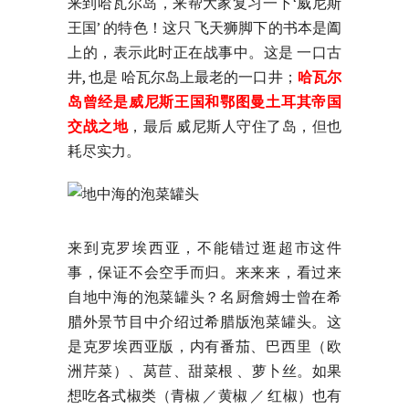
来到哈瓦尔岛，来帮大家复习一下‘威尼斯
王国’ 的特色！这只 飞天狮脚下的书本是阖
上的，表示此时正在战事中。这是 一口古
井, 也是 哈瓦尔岛上最老的一口井；
哈瓦尔
岛曾经是威尼斯王国和鄂图曼土耳其帝国
交战之地
，最后 威尼斯人守住了岛，但也
耗尽实力。
来到克罗埃西亚，不能错过逛超市这件
事，保证不会空手而归。来来来，看过来
自地中海的泡菜罐头？名厨詹姆士曾在希
腊外景节目中介绍过希腊版泡菜罐头。这
是克罗埃西亚版，内有番茄、巴西里（欧
洲芹菜）、莴苣、甜菜根 、萝卜丝。如果
想吃各式椒类（青椒 ／黄椒 ／ 红椒）也有