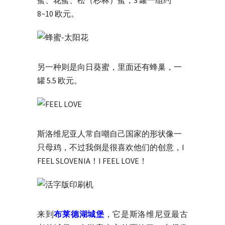
蜜、花蜜、松（杉林）蜜，3 罐一组约
8~10 欧元。
另一种则是向日葵蜜，里面还有蜂巢，一
罐 5.5 欧元。
斯洛维尼亚人常自嘲自己国家的形状像一
只母鸡，不过我倒是很喜欢他们的创意，I
FEEL SLOVENIA！I FEEL LOVE！
来到
布莱德湖城堡
，它是斯洛维尼亚最古