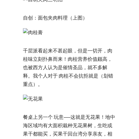
自创：面包夹肉料理（上图）
千层派看起来不甚起眼，但是一切开，肉
桂味立刻扑鼻而来！肉桂营养价值颇高，
也被西方人认为是催情圣品，就不多解
释。我个人对于 肉桂不会抗拒就是（划错
重点）。
餐桌上另一个 玩意──这就是无花果！地中
海区域均有大面积栽种无花果树，生吃或
果干都能买，买果干回台湾分享亲友，相