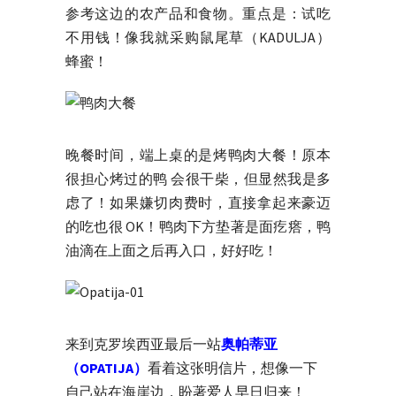
参考这边的农产品和食物。重点是：试吃
不用钱！像我就采购鼠尾草（KADULJA）
蜂蜜！
晚餐时间，端上桌的是烤鸭肉大餐！原本
很担心烤过的鸭 会很干柴，但显然我是多
虑了！如果嫌切肉费时，直接拿起来豪迈
的吃也很 OK！鸭肉下方垫著是面疙瘩，鸭
油滴在上面之后再入口，好好吃！
来到克罗埃西亚最后一站
奥帕蒂亚
（OPATIJA）
看着这张明信片，想像一下
自己站在海崖边，盼著爱人早日归来！