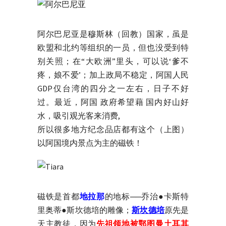
阿尔巴尼亚是穆斯林（回教）国家，虽是
欧盟和北约等组织的一员，但也没受到特
别关照；在“大欧洲”里头，可以说‘爹不
疼，娘不爱’；加上政局不稳定，阿国人民
GDP仅台湾的四分之一左右，日子不好
过。最近，阿国 政府希望藉 国内好山好
水，吸引观光客来消费,
所以很多地方纪念品店都有这个（上图）
以阿国境内景点为主的磁铁！
磁铁是首都
地拉那
的地标──乔治●卡斯特
里奥蒂●斯坎德培的雕像；
斯坎德培
原先是
天主教徒，因为
先祖领地被鄂图曼土耳其