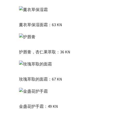
薰衣草保湿面霜：63 KN
护唇膏，杏仁果萃取：36 KN
玫瑰萃取的面霜：67 KN
金盏花护手霜：49 KN