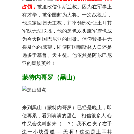
占领，
被迫改信伊斯兰教。因为在军事上
有才华，被帝国封为大将。一次战役后，
他决定回归天主教，并率领部众让土耳其
军队无法取胜，他的黑色双头鹰军旗也成
为今天阿国巴尼亚的国徽。信仰转换并无
损及他的威望，即便阿国穆斯林人口还是
远多于基督、天主徒。他依然是阿尔巴尼
亚的民族英雄！
蒙特内哥罗（黑山）
来到黑山（蒙特内哥罗）已经是晚上，即
便再累，看到满满的甜点，相信很多人 心
中又会尖叫起来（！？）我不过 夹了右手
边一小块蛋糕── 天啊！这边是土耳其