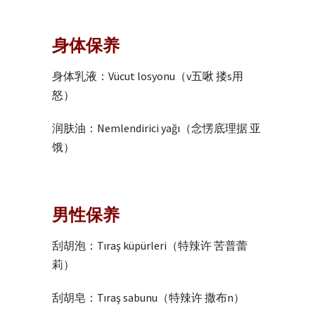
身体保养
身体乳液：Vücut losyonu（v五啾 搂s用
怒）
润肤油：Nemlendirici yağı（念愣底理据 亚
饿）
男性保养
刮胡泡：Tıraş küpürleri（特辣许 苦普蕾
莉）
刮胡皂：Tıraş sabunu（特辣许 撒布n）