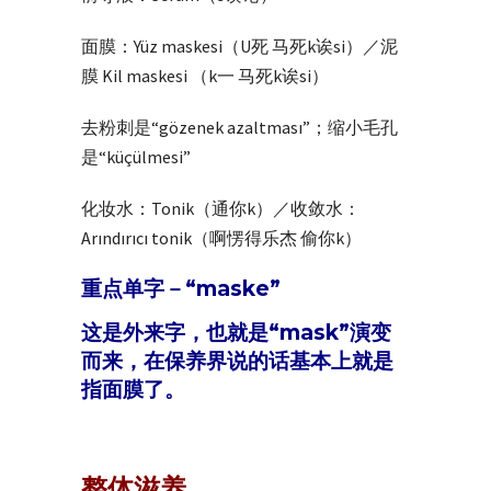
面膜：Yüz maskesi（U死 马死k诶si）／泥
膜 Kil maskesi （k一 马死k诶si）
去粉刺是“gözenek azaltması”；缩小毛孔
是“küçülmesi”
化妆水：Tonik（通你k）／收敛水：
Arındırıcı tonik（啊愣得乐杰 偷你k）
重点单字－“maske”
这是外来字，也就是“mask”演变
而来，在保养界说的话基本上就是
指面膜了。
整体滋养