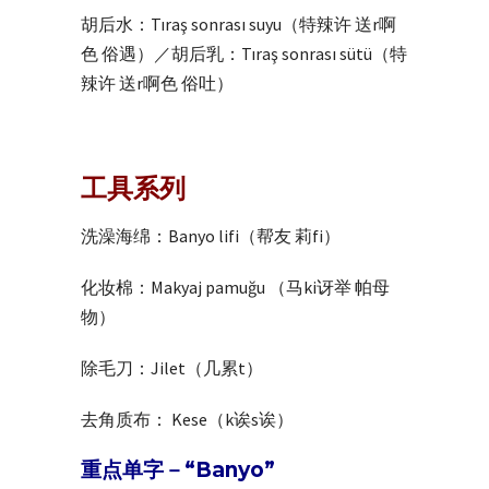
胡后水：Tıraş sonrası suyu（特辣许 送r啊
色 俗遇）／胡后乳：Tıraş sonrası sütü（特
辣许 送r啊色 俗吐）
工具系列
洗澡海绵：Banyo lifi（帮友 莉fi）
化妆棉：Makyaj pamuğu （马ki讶举 帕母
物）
除毛刀：Jilet（几累t）
去角质布： Kese（k诶s诶）
重点单字－“Banyo”