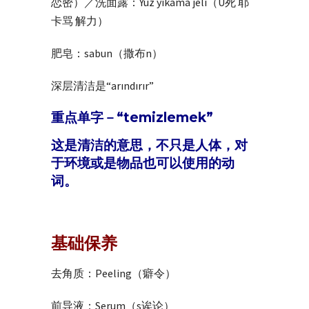
恋密）／洗面露：Yüz yıkama jeli（U死 耶
卡骂 解力）
肥皂：sabun（撒布n）
深层清洁是“arındırır”
重点单字－“temizlemek”
这是清洁的意思，不只是人体，对
于环境或是物品也可以使用的动
词。
基础保养
去角质：Peeling（癖令）
前导液：Serum（s诶论）