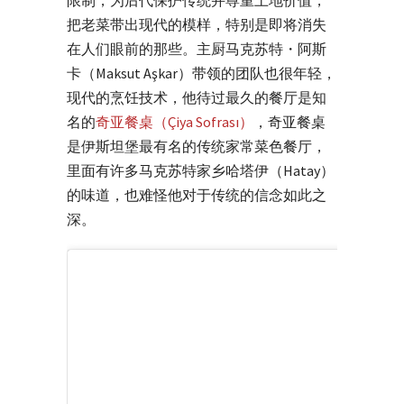
限制，为后代保护传统并尊重土地价值，
把老菜带出现代的模样，特别是即将消失
在人们眼前的那些。主厨马克苏特・阿斯
卡（Maksut Aşkar）带领的团队也很年轻，
现代的烹饪技术，他待过最久的餐厅是知
名的
奇亚餐桌（Çiya Sofrası）
，奇亚餐桌
是伊斯坦堡最有名的传统家常菜色餐厅，
里面有许多马克苏特家乡哈塔伊（Hatay）
的味道，也难怪他对于传统的信念如此之
深。