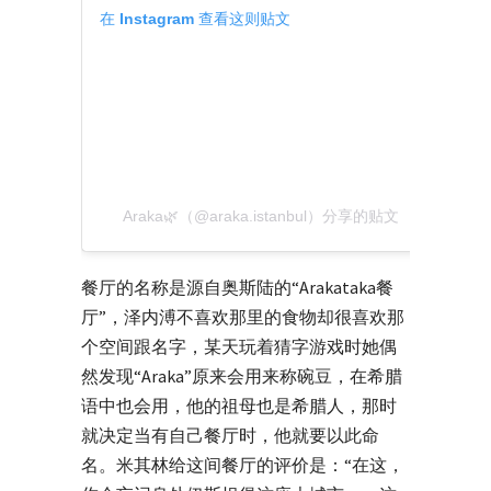
在 Instagram 查看这则贴文
Araka🌿（@araka.istanbul）分享的贴文
餐厅的名称是源自奥斯陆的“Arakataka餐
厅”，泽内溥不喜欢那里的食物却很喜欢那
个空间跟名字，某天玩着猜字游戏时她偶
然发现“Araka”原来会用来称碗豆，在希腊
语中也会用，他的祖母也是希腊人，那时
就决定当有自己餐厅时，他就要以此命
名。米其林给这间餐厅的评价是：“在这，