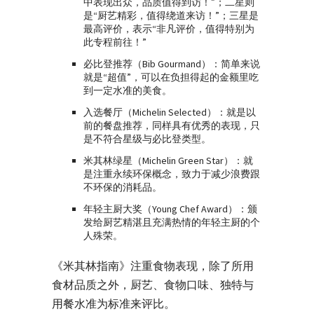
中表现出众，品质值得到访！”；二星则
是“厨艺精彩，值得绕道来访！”；三星是
最高评价，表示“非凡评价，值得特别为
此专程前往！”
必比登推荐（Bib Gourmand）：简单来说
就是“超值”，可以在负担得起的金额里吃
到一定水准的美食。
入选餐厅（Michelin Selected）：就是以
前的餐盘推荐，同样具有优秀的表现，只
是不符合星级与必比登类型。
米其林绿星（Michelin Green Star）：就
是注重永续环保概念，致力于减少浪费跟
不环保的消耗品。
年轻主厨大奖（Young Chef Award）：颁
发给厨艺精湛且充满热情的年轻主厨的个
人殊荣。
《米其林指南》注重食物表现，除了所用
食材品质之外，厨艺、食物口味、独特与
用餐水准为标准来评比。