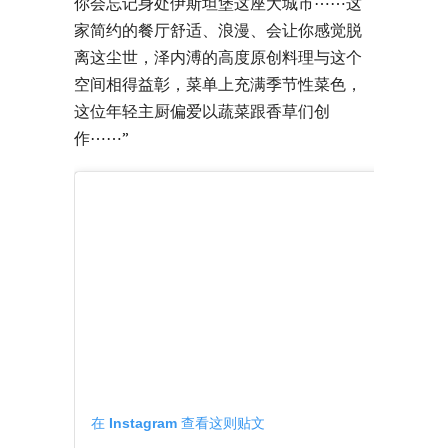
你会忘记身处伊斯坦堡这座大城市⋯⋯这
家简约的餐厅舒适、浪漫、会让你感觉脱
离这尘世，泽内溥的高度原创料理与这个
空间相得益彰，菜单上充满季节性菜色，
这位年轻主厨偏爱以蔬菜跟香草们创
作⋯⋯”
在 Instagram 查看这则贴文