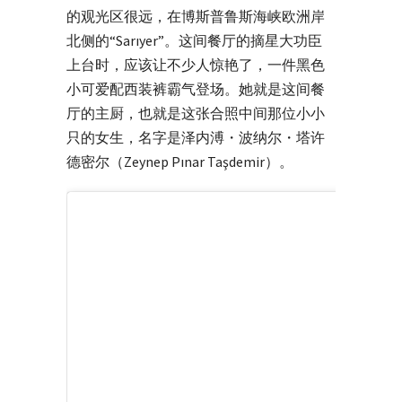
的观光区很远，在博斯普鲁斯海峡欧洲岸
北侧的“Sarıyer”。这间餐厅的摘星大功臣
上台时，应该让不少人惊艳了，一件黑色
小可爱配西装裤霸气登场。她就是这间餐
厅的主厨，也就是这张合照中间那位小小
只的女生，名字是泽内溥・波纳尔・塔许
德密尔（Zeynep Pınar Taşdemir）。