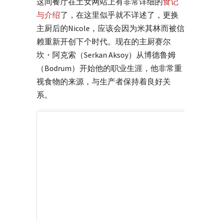
这间餐厅在土女网站上有非常详细的
食记
与介绍
了，在这里似乎就不详述了，更换
主厨后的Nicole，应该会因为米其林而被信
赖重新开创下个时代。现在的主厨赛尔
坎・阿克索（Serkan Aksoy）从博德鲁姆
（Bodrum）开始他的职业生涯，他非常重
视食物的来源，与生产者保持着良好关
系。