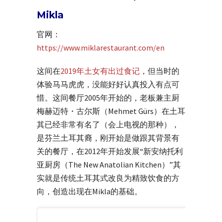
Mikla
官网：
https://www.miklarestaurant.com/en
这间在
2019年土女有出过食记
，但当时的
体验马马虎虎，没能好好认真投入有点可
惜。这间餐厅2005年开始的，老板兼主厨
梅赫迈特・古尔斯（Mehmet Gürs）在土耳
其已经非常有名了（会上电视的那种），
是芬兰土耳其裔，刚开始是做跟其背景有
关的餐厅，在2012年开始发展“新安纳托利
亚厨房（The New Anatolian Kitchen）”其
实就是传统土耳其式改良为精致饮食的方
向，创造出现在Mikla的基础。