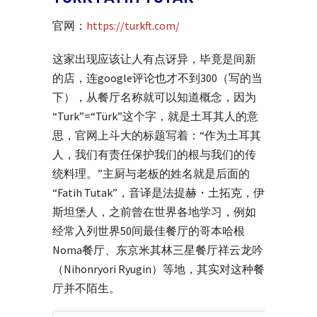
官网：
https://turkft.com/
这家出现应该让人有点讶异，毕竟是间新
的店，连google评论也才不到300（写的当
下），从餐厅名称就可以知道概念，因为
“Turk”=“Türk”这个字，就是土耳其人的意
思，官网上斗大的标题写着：“作为土耳其
人，我们有责任保护我们的根与我们的传
统料理。”主厨与老板的姓名就是后面的
“Fatih Tutak”，音译是法提赫・土拓克，伊
斯坦堡人，之前曾在世界各地学习，例如
经常入列世界50间最佳餐厅的哥本哈根
Noma餐厅、东京米其林三星餐厅祥云龙吟
（Nihonryori Ryugin）等地，其实对这种餐
厅并不陌生。