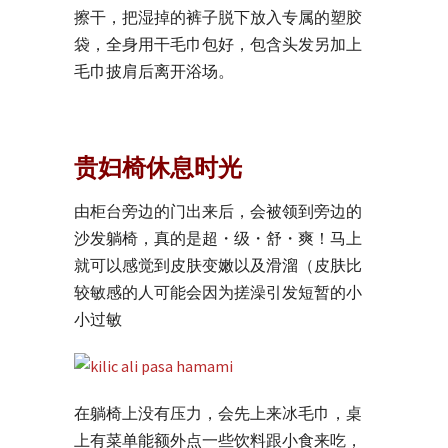
擦干，把湿掉的裤子脱下放入专属的塑胶
袋，全身用干毛巾包好，包含头发另加上
毛巾披肩后离开浴场。
贵妇椅休息时光
由柜台旁边的门出来后，会被领到旁边的
沙发躺椅，真的是超・级・舒・爽！马上
就可以感觉到皮肤变嫩以及滑溜（皮肤比
较敏感的人可能会因为搓澡引发短暂的小
小过敏
在躺椅上没有压力，会先上来冰毛巾，桌
上有菜单能额外点一些饮料跟小食来吃，