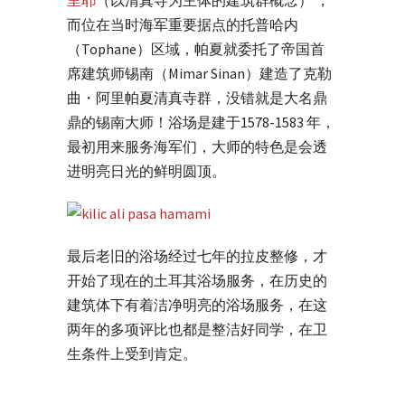
里耶
（以清真寺为主体的建筑群概念） ，
而位在当时海军重要据点的托普哈内
（Tophane）区域，帕夏就委托了帝国首
席建筑师锡南（Mimar Sinan）建造了克勒
曲・阿里帕夏清真寺群，没错就是大名鼎
鼎的锡南大师！浴场是建于1578-1583 年，
最初用来服务海军们，大师的特色是会透
进明亮日光的鲜明圆顶。
最后老旧的浴场经过七年的拉皮整修，才
开始了现在的土耳其浴场服务，在历史的
建筑体下有着洁净明亮的浴场服务，在这
两年的多项评比也都是整洁好同学，在卫
生条件上受到肯定。