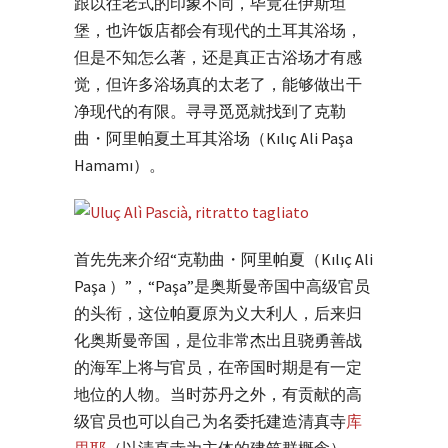
跟以往老式的印象不同，毕竟在伊斯坦
堡，也许饭店都会有现代的土耳其浴场，
但是不知怎么著，还是真正古浴场才有感
觉，但许多浴场真的太老了，能够做出干
净现代的有限。寻寻觅觅就找到了克勒
曲・阿里帕夏土耳其浴场（Kılıç Ali Paşa
Hamamı）。
首先先来介绍“克勒曲・阿里帕夏（Kılıç Ali
Paşa ）”，“Paşa”是奥斯曼帝国中高级官员
的头衔，这位帕夏原为义大利人，后来归
化奥斯曼帝国，是位非常杰出且骁勇善战
的海军上将与官员，在帝国时期是有一定
地位的人物。当时苏丹之外，有贡献的高
级官员也可以自己为名委托建造清真寺
库