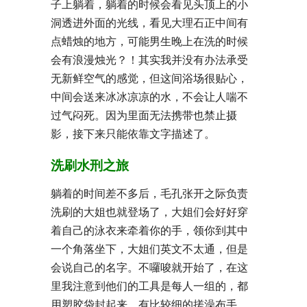
子上躺着，躺着的时候会看见头顶上的小
洞透进外面的光线，看见大理石正中间有
点蜡烛的地方，可能男生晚上在洗的时候
会有浪漫烛光？！其实我并没有办法承受
无新鲜空气的感觉，但这间浴场很贴心，
中间会送来冰冰凉凉的水，不会让人喘不
过气闷死。因为里面无法携带也禁止摄
影，接下来只能依靠文字描述了。
洗刷水刑之旅
躺着的时间差不多后，毛孔张开之际负责
洗刷的大姐也就登场了，大姐们会好好穿
着自己的泳衣来牵着你的手，领你到其中
一个角落坐下，大姐们英文不太通，但是
会说自己的名字。不囉唆就开始了，在这
里我注意到他们的工具是每人一组的，都
用塑胶袋封起来，有比较细的搓澡布手