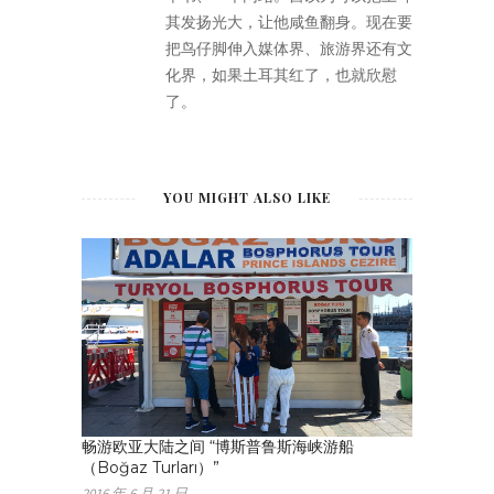
其发扬光大，让他咸鱼翻身。现在要
把鸟仔脚伸入媒体界、旅游界还有文
化界，如果土耳其红了，也就欣慰
了。
YOU MIGHT ALSO LIKE
畅游欧亚大陆之间 “博斯普鲁斯海峡游船
（Boğaz Turları）”
2016 年 6 月 21 日