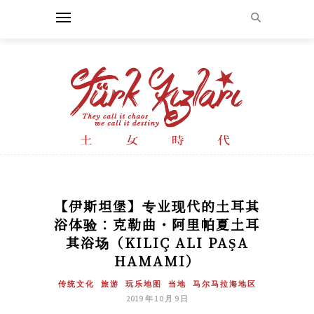
【伊斯坦堡】专业现代的土耳其
浴体验：克勒曲・阿里帕夏土耳
其浴场（KILIÇ ALI PAŞA
HAMAMI）
传统文化
旅游
玩乐地图
当地
马尔马拉海地区
2019 年 10 月 9 日