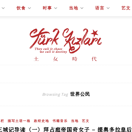
饮食
时事
当地
语言
艺文
世界公民
Browsing Tag
专栏
描写土语一格
政经史地
书籍音乐
当地
艺文
三城记导读（一）拜占庭帝国奇女子 – 提奥多拉皇