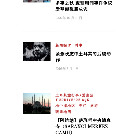
多事之秋 查理周刊事件争议
爱琴海强震成灾
2020 年 10 月 31 日
新闻探讨
时事
紧急状态中土耳其的后续动
作
2016 年 8 月 1 日
土耳其旅行事X爱生活
TÜRKIYE'DE AŞK
地中海地区
专栏
旅游
玩乐地图
【阿达纳】萨班哲中央清真
寺（SABANCI MERKEZ
CAMII）