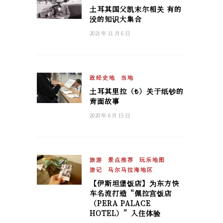
土耳其国父凯末尔相关 有的
没的知识大集合
2021 年 11 月 6 日
政经史地
当地
土耳其里拉（₺）关于纸钞的
背面故事
2020 年 6 月 15 日
旅游
景点推荐
玩乐地图
游记
马尔马拉海地区
【伊斯坦堡饭店】为东方快
车名流打造“佩拉宫饭店
（PERA PALACE
HOTEL）”入住体验