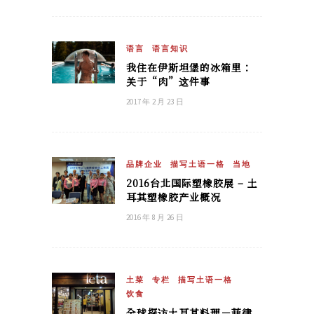
语言
语言知识
我住在伊斯坦堡的冰箱里：
关于“肉”这件事
2017 年 2 月 23 日
品牌企业
描写土语一格
当地
2016台北国际塑橡胶展 – 土
耳其塑橡胶产业概况
2016 年 8 月 26 日
土菜
专栏
描写土语一格
饮食
全球探访土耳其料理－菲律