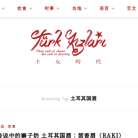
饮食
时事
当地
语言
艺文
土耳其国酒
Browsing Tag
饮品
饮食
传说中的狮子奶 土耳其国酒：茴香酒（RAKI）