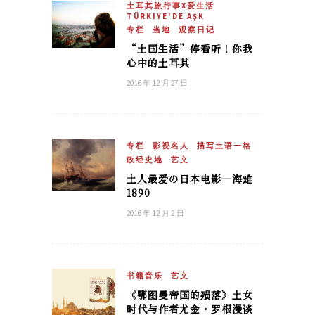
土耳其旅行事X爱生活
TÜRKIYE'DE AŞK
专栏
当地
观察日记
“土国生活”停看听！你我
心中的土耳其
2016 年 12 月 27 日
专栏
影视名人
描写土语一格
政经史地
艺文
土人最爱の日本电影─海难
1890
2016 年 12 月 2 日
书籍音乐
艺文
《鄂图曼帝国的殒落》土女
时代与作者尤金・罗根漫谈