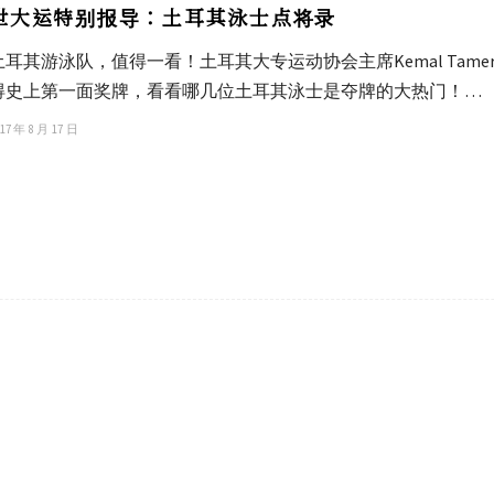
世大运特别报导：土耳其泳士点将录
土耳其游泳队，值得一看！土耳其大专运动协会主席Kemal Ta
得史上第一面奖牌，看看哪几位土耳其泳士是夺牌的大热门！…
17 年 8 月 17 日