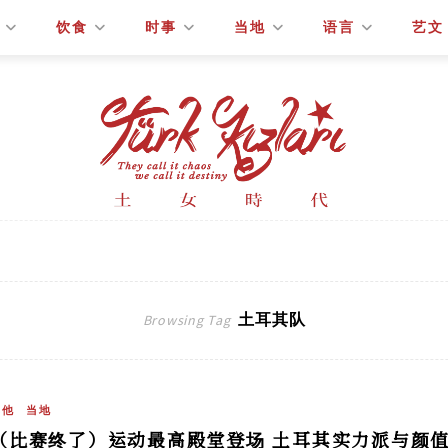
饮食
时事
当地
语言
艺文
土耳其队
Browsing Tag
其他
当地
（比赛终了）运动最高殿堂登场 土耳其实力派与颜