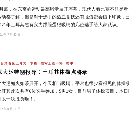
7月底，在东京的运动最高殿堂展开序幕，现代人看比赛不只是
运动都了解，但是对于选手的热血竞技还有脸蛋都会留下印象，土
2021年土耳其超有实力跟脸蛋很吸睛的几位选手给大家认识。…
21 年 7 月 30 日
在台湾看见土耳其
专栏
描写土语一格
时事
世大运特别报导：土耳其体操点将录
世大运如火如荼展开，今天相当吸睛，平常也很少看得见的体操
土耳其此次共有6位选手参加，5男1女，目前男子体操项目，本日
可以一决胜负啦！…
17 年 8 月 21 日