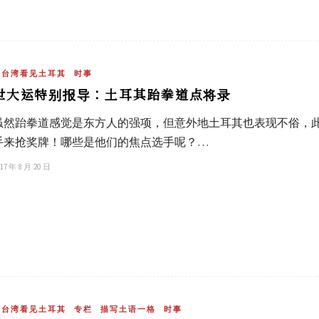
在台湾看见土耳其
时事
世大运特别报导：土耳其跆拳道点将录
虽然跆拳道感觉是东方人的强项，但意外地土耳其也表现不俗，
手来抢奖牌！哪些是他们的焦点选手呢？…
17 年 8 月 20 日
在台湾看见土耳其
专栏
描写土语一格
时事