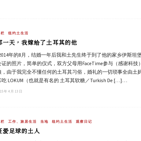
专栏
纽约土生活
那一天，我嫁给了土耳其的他
2014年的8月，结婚一年后我和土先生终于到了他的家乡伊斯坦堡举
公证的照片，简单的仪式，双方父母用FaceTime参与（感谢科技）。
娘，由于我完全不懂任何的土耳其习俗，婚礼的一切琐事全由土妈
客吃 LOKUM（也就是有名的 土耳其软糖／Turkish De […]…
15 年 4 月 13 日
专栏
工作、旅居生活
当地
纽约土生活
观察日记
狂爱足球的土人