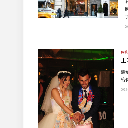
20
传
土
连
给
2015