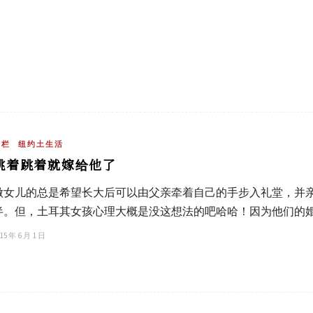
专栏
纽约土生活
跳着跳着就嫁给他了
做女儿的总是希望长大后可以由父亲牵着自己的手步入礼堂，并
半。但，土耳其女孩心理大概是没这想法的吧哈哈！因为他们的
15 年 6 月 1 日