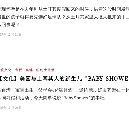
发现怀孕是在去年刚从土耳其度假回来的时候，借着这段时间发
出世的孩子就得要先选好足球队？从土耳其家里大批大批来的手
么回事呢？ …
17 年 12 月 11 日
传统文化
专栏
当地
纽约土生活
【文化】美国与土耳其人的新生儿“BABY SHOWE
在台湾，宝宝出生，父母会办“满月酒”，邀约亲朋好友齐聚在一
不同习俗和活动，今天简单说说“Baby Shower”的事吧。…
16 年 11 月 29 日