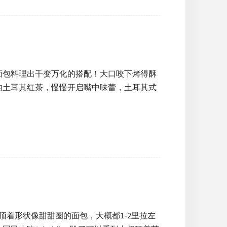
面包料理出千变万化的搭配！大口咬下烤得酥
的土耳其红茶，慢慢开启嘴中味蕾，土耳其式
上顶着形状像甜甜圈的面包，大概都1-2里拉左