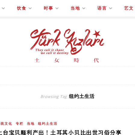
饮食
时事
当地
语言
艺文
纽约土生活
Browsing Tag
传统文化
专栏
当地
纽约土生活
土台宝贝顺利产出！土耳其小贝比出世习俗分享