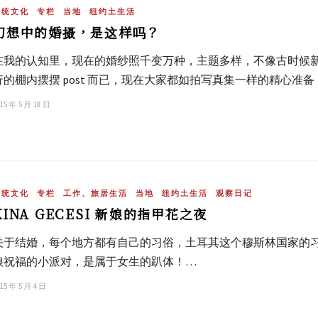
传统文化
专栏
当地
纽约土生活
幻想中的婚摄，是这样吗？
在我的认知里，现在的婚纱照千变万种，主题多样，不像古时候
行的棚内摆摆 post 而已，现在大家都如拍写真集一样的精心
15 年 5 月 18 日
传统文化
专栏
工作、旅居生活
当地
纽约土生活
观察日记
KINA GECESI 新娘的指甲花之夜
关于结婚，每个地方都有自己的习俗，土耳其这个穆斯林国家的习俗是 
娘祝福的小派对，是属于女生的趴体！…
15 年 5 月 4 日