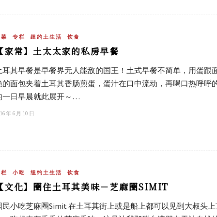
土菜
专栏
纽约土生活
饮食
【家常】土太太家的私房早餐
土耳其早餐是早餐界无人能敌的国王！土式早餐不简单，用蛋跟
脆的面包夹着土耳其香肠煎蛋，蛋汁在口中流动，再喝口热呼呼
的一日早晨就此展开～…
16 年 6 月 10 日
专栏
小吃
纽约土生活
饮食
【文化】圈住土耳其美味－芝麻圈SIMIT
国民小吃芝麻圈Simit 在土耳其街上或是船上都可以见到大叔头