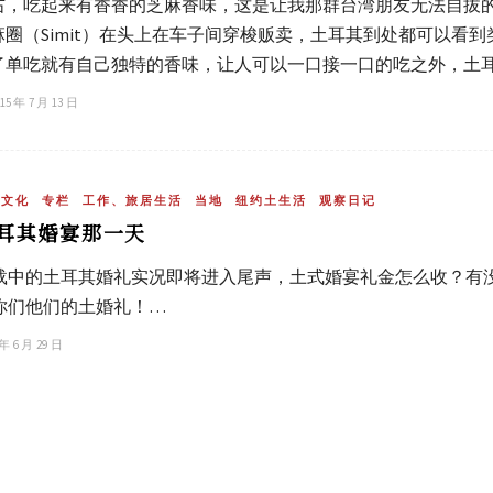
右，吃起来有香香的芝麻香味，这是让我那群台湾朋友无法自拔的国民
麻圈（Simit）在头上在车子间穿梭贩卖，土耳其到处都可以看到类
了单吃就有自己独特的香味，让人可以一口接一口的吃之外，土耳其
15 年 7 月 13 日
统文化
专栏
工作、旅居生活
当地
纽约土生活
观察日记
耳其婚宴那一天
载中的土耳其婚礼实况即将进入尾声，土式婚宴礼金怎么收？有没
你们他们的土婚礼！…
 年 6 月 29 日