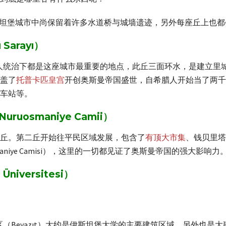
斯坦堡城市中尚保留着许多水道桥与城墙遗迹，另外每座丘上也
arayı）
是何人统治下都是这座城市最重要的地点，此丘三面环水，是建立
此盖了
托普卡匹皇宫
开创奥斯曼帝国盛世，自希腊人开始当了两千
车站等。
osmaniye Camii）
三丘。第二丘开始往平民区域发展，包含了
有顶大市集
、钱贝里塔许浴
aniye Camisi），这里的一切都见证了奥斯曼帝国的强大影响力
niversitesi）
（Beyazıt）大约是伊斯坦堡大学的主要建筑区域，另外也是大建筑