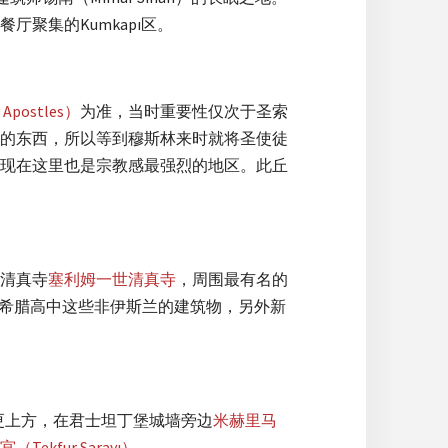
厅聚集的Kumkapı区。
Apostles）
为准，当时重要性仅次于圣索
的东西，所以等到穆斯林来时就将圣使徒
现在这里也是宗教感最强烈的地区。此丘
家清真寺
塞利姆一世清真寺
，周围最有名的
esi）与希腊高中这些非伊斯兰的建筑物，另外新
堂的更上方，在君士坦丁堡城墙旁边
米赫里马
Tekfur Sarayı）
。