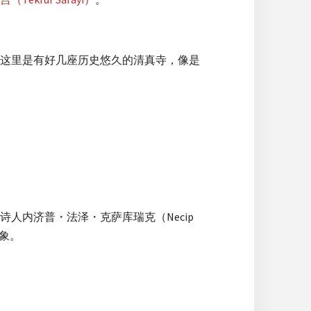
。这里是有好几座历史悠久的清真寺，像是
。
人内济普・法泽・克萨库瑞克（Necip
印象。