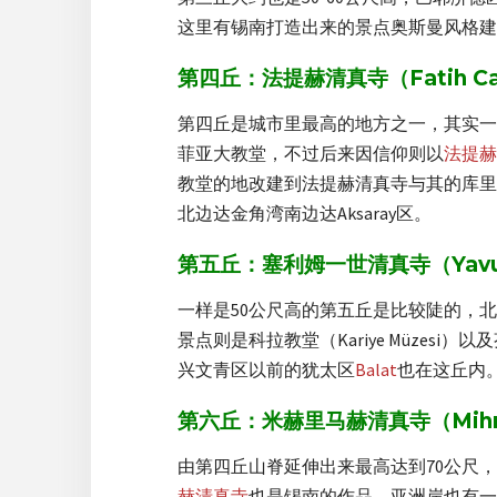
这里有锡南打造出来的景点奥斯曼风格建
第四丘：法提赫清真寺（Fatih Ca
第四丘是城市里最高的地方之一，其实一
菲亚大教堂，不过后来因信仰则以
法提赫
教堂的地改建到法提赫清真寺与其的库里
北边达金角湾南边达Aksaray区。
第五丘：塞利姆一世清真寺（Yavuz Su
一样是50公尺高的第五丘是比较陡的，
景点则是科拉教堂（Kariye Müzesi）
兴文青区以前的犹太区
Balat
也在这丘内
第六丘：米赫里马赫清真寺（Mihrima
由第四丘山脊延伸出来最高达到70公尺，以现
赫清真寺
也是锡南的作品，亚洲岸也有一