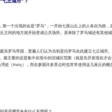
“七丘城市”？
even Hills”，第一个出现的会是“罗马”，一开始七座山丘上的人各
丘之间的地方就开始变成公共场所。原来除了罗马城还有其他城
庭东罗马帝国，普遍人们认为当初是仿罗马在此建立七丘城市。
来标示。最主要的还是集中在现今的旧城区范围（就是先开发现在才
西直到金角湾处（Halıç），而在参观许多景点时也常常使用这几座丘
到底是哪里各有什么东西呢？