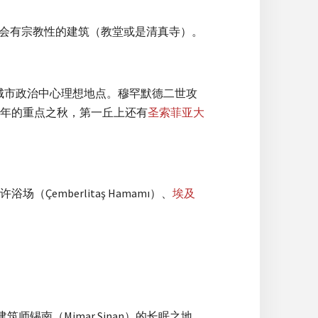
都会有宗教性的建筑（教堂或是清真寺）。
里城市政治中心理想地点。穆罕默德二世攻
年的重点之秋，第一丘上还有
圣索菲亚大
场（Çemberlitaş Hamamı）、
埃及
。
师锡南（Mimar Sinan）的长眠之地。