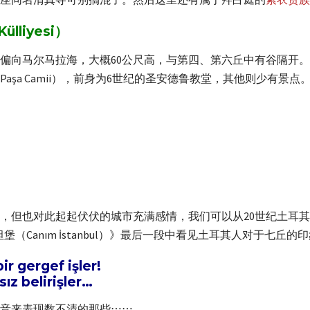
lliyesi）
偏向马尔马拉海，大概60公尺高，与第四、第六丘中有谷隔开
a Paşa Camii），前身为6世纪的圣安德鲁教堂，其他则少有景点
但也对此起起伏伏的城市充满感情，我们可以从20世纪土耳其诗
伊斯坦堡（Canım İstanbul）》最后一段中看见土耳其人对于七丘的
r gergef işler!
sız belirişler…
音来表现数不清的那些⋯⋯