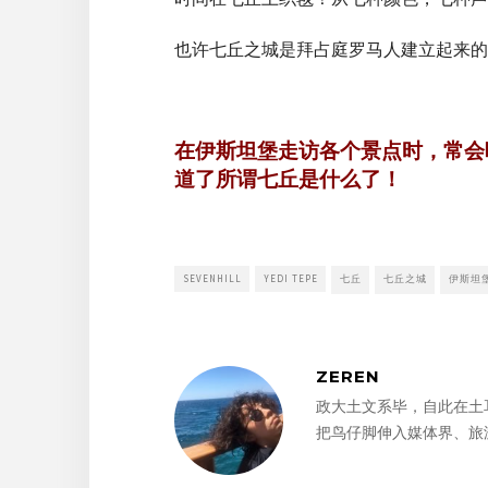
也许七丘之城是拜占庭罗马人建立起来的
在伊斯坦堡走访各个景点时，常会
道了所谓七丘是什么了！
SEVENHILL
YEDI TEPE
七丘
七丘之城
伊斯坦
ZEREN
政大土文系毕，自此在土
把鸟仔脚伸入媒体界、旅