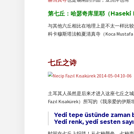
第七丘：哈瑟奇库里耶（Haseki Kü
与其他六丘相比在地理上是不太一样比较
科卡穆斯塔法帕夏清真寺（Koca Mustaf
七丘之诗
土耳其人虽然是后来才进入这座七丘之城，
Fazıl Kısakürek）所写的《我亲爱的
Yedi tepe üstünde zaman bi
Yedi renk, yedi sesten sayı
时间在七丘上织毯！从七种颜色，七种声