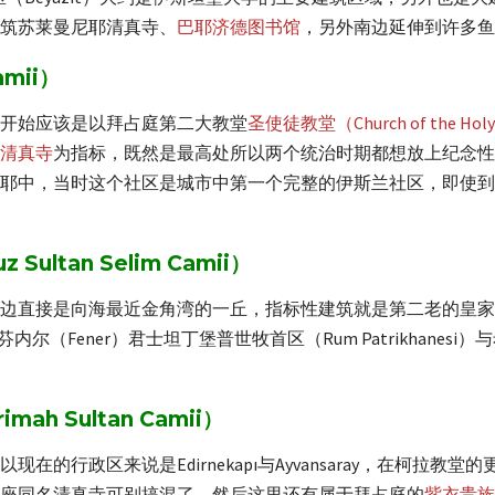
筑苏莱曼尼耶清真寺、
巴耶济德图书馆
，另外南边延伸到许多鱼餐
mii）
开始应该是以拜占庭第二大教堂
圣使徒教堂（Church of the Holy 
清真寺
为指标，既然是最高处所以两个统治时期都想放上纪念性
耶中，当时这个社区是城市中第一个完整的伊斯兰社区，即使到
ltan Selim Camii）
北边直接是向海最近金角湾的一丘，指标性建筑就是第二老的皇
以及芬内尔（Fener）君士坦丁堡普世牧首区（Rum Patrikhan
。
h Sultan Camii）
在的行政区来说是Edirnekapı与Ayvansaray，在柯拉教
座同名清真寺可别搞混了。然后这里还有属于拜占庭的
紫衣贵族宫（