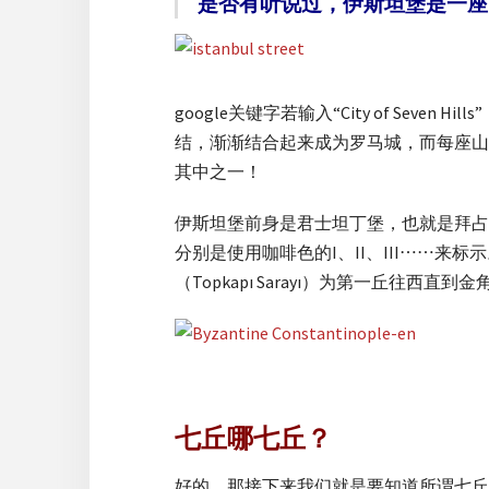
是否有听说过，伊斯坦堡是一座
google关键字若输入“City of S
结，渐渐结合起来成为罗马城，而每座山
其中之一！
伊斯坦堡前身是君士坦丁堡，也就是拜占
分别是使用咖啡色的I、II、III⋯⋯
（Topkapı Sarayı）为第一丘往
七丘哪七丘？
好的，那接下来我们就是要知道所谓七丘