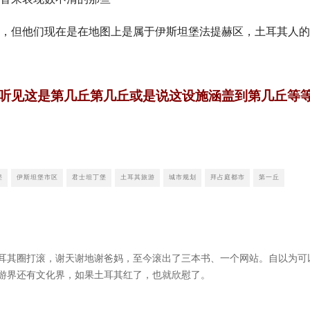
，但他们现在是在地图上是属于伊斯坦堡法提赫区，土耳其人的
听见这是第几丘第几丘或是说这设施涵盖到第几丘等
堡
伊斯坦堡市区
君士坦丁堡
土耳其旅游
城市规划
拜占庭都市
第一丘
耳其圈打滚，谢天谢地谢爸妈，至今滚出了三本书、一个网站。自以为可
游界还有文化界，如果土耳其红了，也就欣慰了。