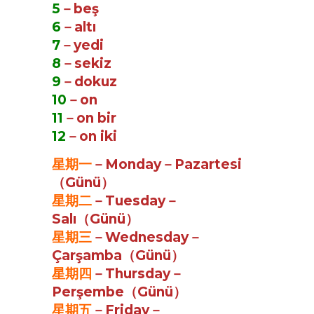
5
－beş
6
－altı
7
－yedi
8
－sekiz
9
－dokuz
10
－on
11
－on bir
12
－on iki
星期一
－Monday－Pazartesi
（Günü）
星期二
－Tuesday－
Salı（Günü）
星期三
－Wednesday－
Çarşamba（Günü）
星期四
－Thursday－
Perşembe（Günü）
星期五
－Friday－