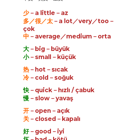
少
－a little－az
多／很／太
－a lot／very／too－
çok
中
－average／medium－orta
大
－big－büyük
小
－small－küçük
热
－hot－sıcak
冷
－cold－soğuk
快
－quick－hızlı / çabuk
慢
－slow－yavaş
开
－open－açık
关
－closed－kapalı
好
－good－iyi
坏
－bad－kötü