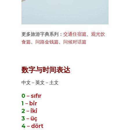
更多旅游字典系列：
交通住宿篇
、
观光饮
食篇
、
问路金钱篇
、
问候对话篇
数字与时间表达
中文－英文－土文
0
－sıfır
1
－bir
2
－iki
3
－üç
4
－dört