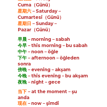
Cuma（Günü）
星期六
－Saturday－
Cumartesi（Günü）
星期日
－Sunday－
Pazar（Günü）
早晨
－morning－sabah
今早
－this morning－bu sabah
中午
－noon－öğle
下午
－afternoon－öğleden
sonra
傍晚
－evening－akşam
今晚
－this evening－bu akşam
夜晚
－night－gece
当下
－at the moment－şu
anda
现在
－now－şimdi