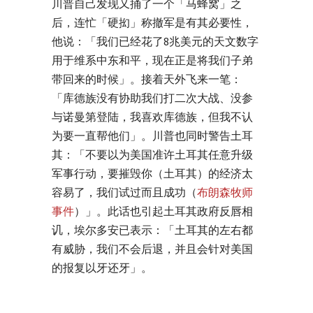
川普自己发现又捅了一个「马蜂窝」之
后，连忙「硬抝」称撤军是有其必要性，
他说：「我们已经花了8兆美元的天文数字
用于维系中东和平，现在正是将我们子弟
带回来的时候」。接着天外飞来一笔：
「库德族没有协助我们打二次大战、没参
与诺曼第登陆，我喜欢库德族，但我不认
为要一直帮他们」。川普也同时警告土耳
其：「不要以为美国准许土耳其任意升级
军事行动，要摧毁你（土耳其）的经济太
容易了，我们试过而且成功（
布朗森牧师
事件
）」。此话也引起土耳其政府反唇相
讥，埃尔多安已表示：「土耳其的左右都
有威胁，我们不会后退，并且会针对美国
的报复以牙还牙」。