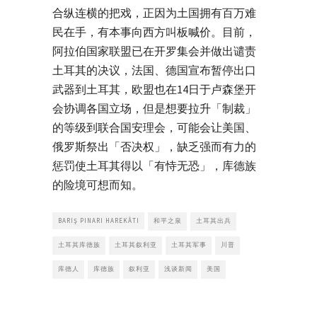
合纵连横的把戏，正因为土国拥有百万难
民在手，有本事向西方叫板喊价。目前，
阿拉伯国家联盟已在开罗集会并做出谴责
土耳其的决议，法国、德国宣布暂停出口
武器到土耳其，欧盟也在14日于卢森堡开
会协调各国立场，但是想要拉升「制裁」
的等级到联合国安理会，可能会让美国、
俄罗斯祭出「否决权」，缺乏强而有力的
惩罚使土耳其得以「有恃无恐」，库德族
的险境可想而知。
BARIŞ PINARI HAREKÂTI
和平之泉
土耳其出兵
土耳其库德族
土耳其叙利亚
土耳其军事
川普
库德人
库德族
叙利亚
浅谈新闻
美国