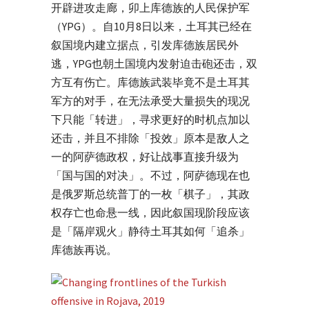
开辟进攻走廊，卯上库德族的人民保护军
（YPG）。自10月8日以来，土耳其已经在
叙国境内建立据点，引发库德族居民外
逃，YPG也朝土国境内发射迫击砲还击，双
方互有伤亡。库德族武装毕竟不是土耳其
军方的对手，在无法承受大量损失的现况
下只能「转进」，寻求更好的时机点加以
还击，并且不排除「投效」原本是敌人之
一的阿萨德政权，好让战事直接升级为
「国与国的对决」。不过，阿萨德现在也
是俄罗斯总统普丁的一枚「棋子」，其政
权存亡也命悬一线，因此叙国现阶段应该
是「隔岸观火」静待土耳其如何「追杀」
库德族再说。