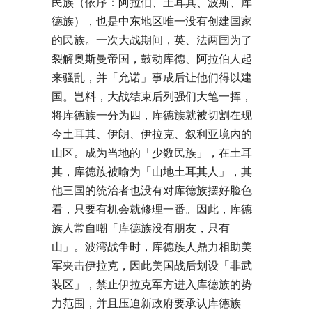
民族（依序：阿拉伯、土耳其、波斯、库
德族），也是中东地区唯一没有创建国家
的民族。一次大战期间，英、法两国为了
裂解奥斯曼帝国，鼓动库德、阿拉伯人起
来骚乱，并「允诺」事成后让他们得以建
国。岂料，大战结束后列强们大笔一挥，
将库德族一分为四，库德族就被切割在现
今土耳其、伊朗、伊拉克、叙利亚境内的
山区。成为当地的「少数民族」，在土耳
其，库德族被喻为「山地土耳其人」，其
他三国的统治者也没有对库德族摆好脸色
看，只要有机会就修理一番。因此，库德
族人常自嘲「库德族没有朋友，只有
山」。波湾战争时，库德族人鼎力相助美
军夹击伊拉克，因此美国战后划设「非武
装区」，禁止伊拉克军方进入库德族的势
力范围，并且压迫新政府要承认库德族