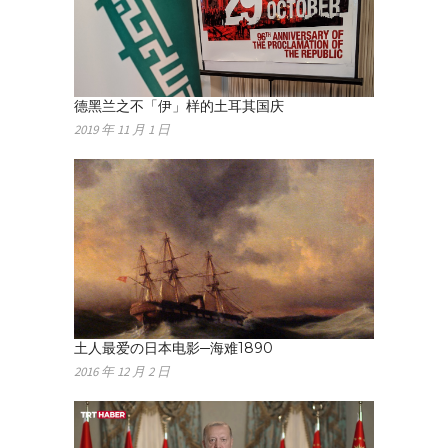
德黑兰之不「伊」样的土耳其国庆
2019 年 11 月 1 日
土人最爱の日本电影─海难1890
2016 年 12 月 2 日