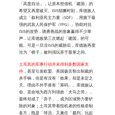
「高度自治」，让原本想借机「建国」的
希望又再度破灭。ISIS猖獗时刻，库德族人
成立「叙利亚民主力量（SDF），用旗下最
强的武装人民保护军（YPG）」协助对抗
ISIS的攻势，骁勇善战的形象赢得不少掌
声，让库德族第三次燃起「建国」的可
能。可是一旦没ISIS的威胁后，库德族再度
沦为「棋子」被列强玩弄于股掌之间。
土耳其的军事行动并未得到多数国家支
持
，甚至引发欧盟、美国扬言祭出制裁的
杀手锏，但是有没有「效果」却是未定之
天。理由不外乎谁有「筹码」。库德族认
命、卖命地为西方列强效「犬马之劳」，
最终却成了「弃子」，成为区域势力要铲
除的对象；土耳其带着投机者的性格牵制
各方，既是「球员」又兼任「裁判」玩起