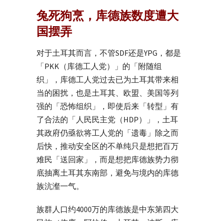
兔死狗烹，库德族数度遭大
国摆弄
对于土耳其而言，不管SDF还是YPG，都是
「PKK（库德工人党）」的「附随组
织」，库德工人党过去已为土耳其带来相
当的困扰，也是土耳其、欧盟、美国等列
强的「恐怖组织」，即使后来「转型」有
了合法的「人民民主党（HDP）」，土耳
其政府仍亟欲将工人党的「遗毒」除之而
后快，推动安全区的不单纯只是想把百万
难民「送回家」，而是想把库德族势力彻
底抽离土耳其东南部，避免与境内的库德
族沆瀣一气。
族群人口约4000万的库德族是中东第四大