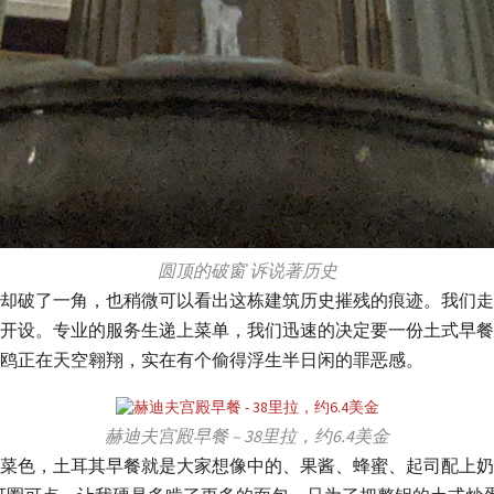
圆顶的破窗 诉说著历史
却破了一角，也稍微可以看出这栋建筑历史摧残的痕迹。我们走
开设。专业的服务生递上菜单，我们迅速的决定要一份土式早餐与
鸥正在天空翱翔，实在有个偷得浮生半日闲的罪恶感。
赫迪夫宫殿早餐 – 38里拉，约6.4美金
菜色，土耳其早餐就是大家想像中的、果酱、蜂蜜、起司配上奶