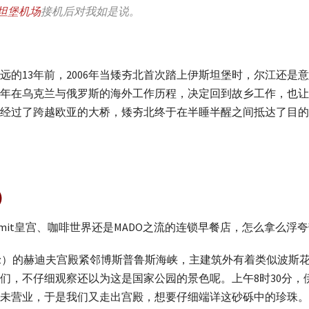
坦堡机场
接机后对我如是说。
远的13年前，2006年当矮夯北首次踏上伊斯坦堡时，尔江还是
年在乌克兰与俄罗斯的海外工作历程，决定回到故乡工作，也让
了跨越欧亚的大桥，矮夯北终于在半睡半醒之间抵达了目的地－赫迪夫宫
ı）
mit皇宫、咖啡世界还是MADO之流的连锁早餐店，怎么拿么浮
oz）的赫迪夫宫殿紧邻博斯普鲁斯海峡，主建筑外有着类似波斯花
们，不仔细观察还以为这是国家公园的景色呢。上午8时30分，
未营业，于是我们又走出宫殿，想要仔细端详这砂砾中的珍珠。