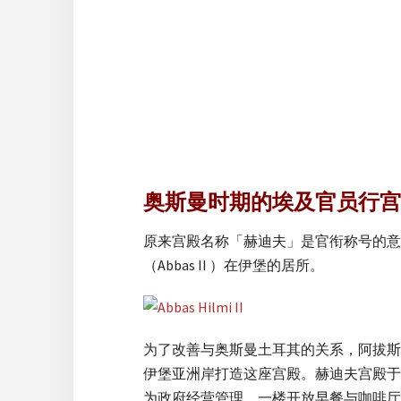
奥斯曼时期的埃及官员行宫
原来宫殿名称「赫迪夫」是官衔称号的意
（Abbas II ）在伊堡的居所。
为了改善与奥斯曼土耳其的关系，阿拔斯二世
伊堡亚洲岸打造这座宫殿。赫迪夫宫殿于
为政府经营管理，一楼开放早餐与咖啡厅