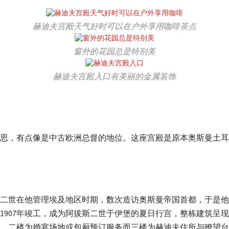
赫迪夫宫殿天气好时可以在户外享用咖啡茶点
窗外的花园总是特别美
赫迪夫宫殿入口有美丽的金属装饰
思，有点像是中古欧洲总督的地位。这座宫殿是原本奥斯曼土耳
在他管理埃及地区时期，数次造访奥斯曼帝国首都，于是他命令斯洛文尼
1907年竣工，成为阿拔斯二世于伊堡的夏日行宫，整栋建筑呈
、二楼为婚宴场地或包厢预订服务而三楼为赫迪夫住所与瞭望台