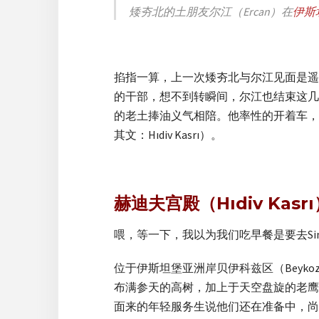
矮夯北的土朋友尔江（Ercan）在
伊斯
掐指一算，上一次矮夯北与尔江见面是遥
的干部，想不到转瞬间，尔江也结束这几
的老土捧油义气相陪。他率性的开着车，经过
其文：Hıdiv Kasrı）。
赫迪夫宫殿（Hıdiv Kasr
喂，等一下，我以为我们吃早餐是要去Si
位于伊斯坦堡亚洲岸贝伊科兹区（Beyk
布满参天的高树，加上于天空盘旋的老鹰
面来的年轻服务生说他们还在准备中，尚