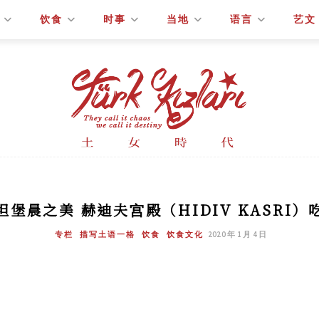
饮食
时事
当地
语言
艺文
坦堡晨之美 赫迪夫宫殿（HIDIV KASRI）
专栏
描写土语一格
饮食
饮食文化
2020 年 1 月 4 日