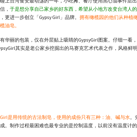
碰上台湾食安最动荡的一年，小吃摊、餐厅使用黑心油事件层出
信，
于是想分享自己家乡的好东西，希望从小地方改变台湾人的
一步创立「Gypsy Girl」品牌。
拥有橄榄园的他们从种植
榄油皂。
华丽的包装，仅在外层贴上吸睛的GypsyGirl图案。仔细一
GypsyGirl其实是老公家乡挖掘出的马赛克艺术代表之作，风
psyGirl是用传统的古法制皂，使用的成份只有三种：油、碱与水
。
成。制作过程最困难也最专业的是控制温度，以前没有温度计的