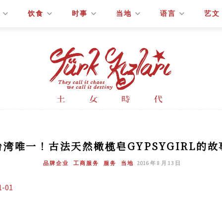
饮食
时事
当地
语言
艺文
台湾唯一！古法天然橄榄皂GYPSYGIRL的故
品牌企业
工商服务
服务
当地
2016 年 8 月 13 日