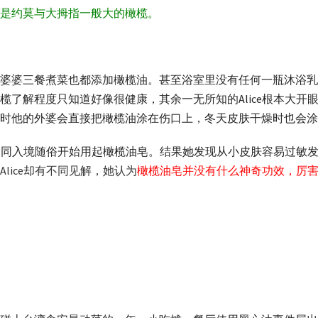
是约莫与大拇指一般大的橄榄。
婆婆三餐煮菜也都添加橄榄油。甚至浴室里没有任何一瓶沐浴乳
了解程度只知道好像很健康，其余一无所知的Alice根本大开
时他的外婆会直接把橄榄油涂在伤口上，冬天皮肤干燥时也会涂
e也一同入境随俗开始用起橄榄油皂。结果她发现从小皮肤容易过敏
lice却有不同见解，她认为
橄榄油皂并没有什么神奇功效，厉