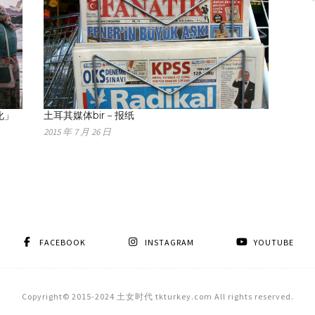
化」
土耳其媒体bir－报纸
2015 年 7 月 26 日
FACEBOOK
INSTAGRAM
YOUTUBE
Copyright© 2015-2024 土女时代 tkturkey.com All rights reserved.