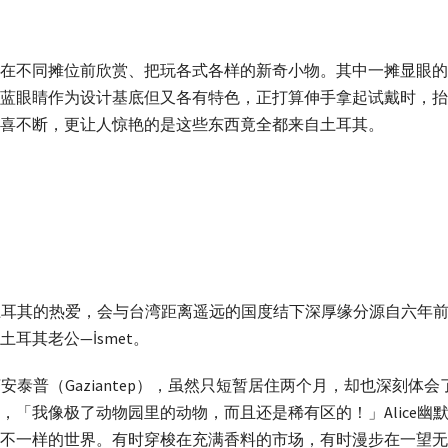
在不同摊位前欣赏、把玩各式各样的新奇小物。其中一摊显眼的
蓝眼睛作为设计基底但又各有特色，正打算伸手拿起试戴时，抬
喜不断，更让人惊艳的是这些东西竟全都来自土耳其。
e对土耳其的热爱，会与台湾距离遥远的国度结下深厚缘分源自六年
耳其老公—İsmet。
济安泰普（Gaziantep），虽然只短暂居住两个月，却也深刻
，「我像极了动物园里的动物，而且还是稀有区的！」Alice幽
不一样的世界。有时穿梭在充满香料的市场，有时漫步在一望无