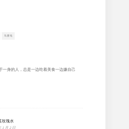
马赛皂
于一身的人，总是一边吃着美食一边嫌自己
其玫瑰水
年 1 月 2 日