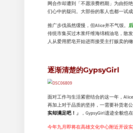
网合作却遭到「不愿浪费档期」为由拒绝
们心中的疑问。大部份的客人也都一试成
推广步伐虽然缓慢，但Alice并不气馁。
传统市集买过木浆纤维海绵精油皂，散发
人从爱用肥皂开始进而接受主打贩卖的橄
逐渐清楚的GypsyGirl
面对工作与生活紧密结合的这一年，Al
再加上对于品质的坚持，一需要补货老公
实却满足吧！
」
，GypsyGirl遗迹全
今年九月即将在高雄文化中心附近开设实