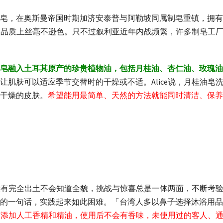
皂，在奥斯曼帝国时期加济安泰普与阿勒坡同属制皂重镇，拥有
成品的品质上丝毫不逊色。只不过叙利亚近年内战频繁，许多制皂工厂
皂融入土耳其原产的珍贵植物油，包括月桂油、杏仁油、玫瑰油
让肌肤可以适应季节交替时的干燥或不适。Alice说，月桂油皂
干燥的皮肤。
希望能用最简单、天然的方法就能同时清洁、保养
，遗迹没有完全出土不会知道全貌，挑战与惊喜总是一体两面，不断
的一句话，实践起来如此困难。「台湾人多以鼻子选择沐浴用品。」
油皂没有添加人工香精和精油，使用后不会有香味，未使用过的客人、