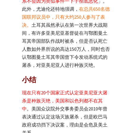
系不会因为类似事件一下子彻底恶化
」。
此外，尤迪伦还特地强调，
在总共650名德
国联邦议员中，只有大约250人参与了表
决。
土耳其虽然承认在第一次世界大战期
间，有许多亚美尼亚基督徒在与鄂图曼土
耳其帝国部队作战时被杀，但是否认死亡
人数如外界所说的高达150万人，同时也否
认鄂图曼土耳其帝国曾下令发动系统式的
屠杀，对亚美尼亚人进行种族灭绝。
小结
现在只有20个国家正式认定亚美尼亚大屠
杀是种族灭绝，美国和以色列都不在其
中
。美国众议院外交事务委员会2010年曾
表决通过认定这场灭族屠杀，但是欧巴马
政府成功挡下决议案，理由是会危及美土
关系。