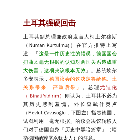
土耳其强硬回击
土耳其副总理兼政府发言人柯土尔穆斯
（Numan Kurtulmuş）在官方推特上写
道：「
这是一件历史性的错误，德国国会
扭曲又毫无根据的认知对两国关系造成重
大伤害，这项决议根本无效
」。总统埃尔
多安表示，
德国议会的这决定将给德、土
关系带来「严重后果」
。总理
尤迪伦
（ Binali Yıldırım）
则认为，土耳其不必为
其历史感到羞愧。外长查武什奥卢
（Mevlüt Çavuşoğlu，下图左）指责德国，
试图利用「毫无根据」的议会决议转移人
们对于德国自身「历史中黑暗篇章」（暗
指德国纳粹屠杀犹太人）的注意。