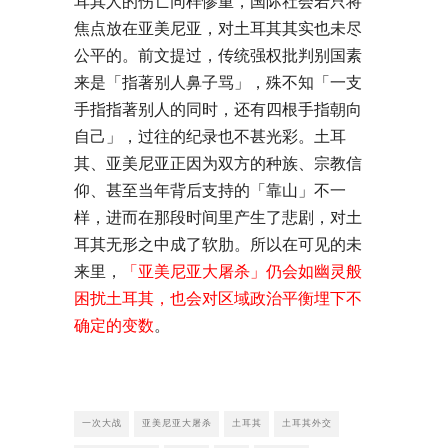
耳其人的伤亡同样惨重，国际社会若只将
焦点放在亚美尼亚，对土耳其其实也未尽
公平的。前文提过，传统强权批判别国素
来是「指著别人鼻子骂」，殊不知「一支
手指指著别人的同时，还有四根手指朝向
自己」，过往的纪录也不甚光彩。土耳
其、亚美尼亚正因为双方的种族、宗教信
仰、甚至当年背后支持的「靠山」不一
样，进而在那段时间里产生了悲剧，对土
耳其无形之中成了软肋。所以在可见的未
来里，
「亚美尼亚大屠杀」仍会如幽灵般
困扰土耳其，也会对区域政治平衡埋下不
确定的变数
。
一次大战
亚美尼亚大屠杀
土耳其
土耳其外交