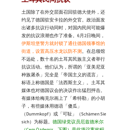
土国除了在外交层面召回驻德大使外，还
约见了德国驻安卡拉的外交官。政治面发
出诸多抗议行动同时，对国内民间可能爆
发的抗议浪潮也作了准备。6月2日晚间，
伊斯坦堡警方就封锁了通往德国领事馆的
街道，设置高压水龙以防不测
。在总领馆
不远处，数十名的土耳其民族主义者举行
抗议活动。他们认为，所谓的「亚美尼亚
种族屠杀」完全是「帝国主义的谎言」，
标语上称德国是「法西斯主义」。土耳其
媒体也对德国议会的决议作出猛烈抨击。
有媒体给梅克尔画上了「希特勒」的小胡
子，有些媒体用德语「傻瓜」
（Dummkopf）或「可耻」（Schämen Sie
sich）为标题。
德国绿党议员厄兹德米尔
（Cem Özdemir，下图）是此项议案的积