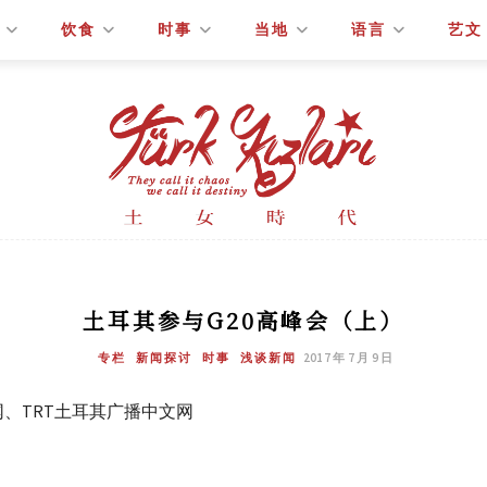
饮食
时事
当地
语言
艺文
土耳其参与G20高峰会（上）
专栏
新闻探讨
时事
浅谈新闻
2017 年 7 月 9 日
网、TRT土耳其广播中文网