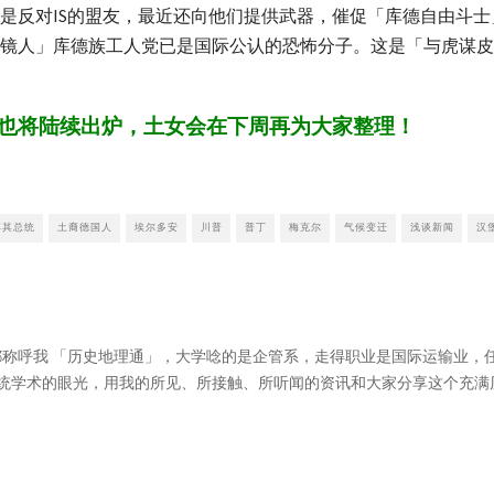
反对IS的盟友，最近还向他们提供武器，催促「库德自由斗士」
镜人」库德族工人党已是国际公认的恐怖分子。这是「与虎谋皮
。
也将陆续出炉，土女会在下周再为大家整理！
耳其总统
土裔德国人
埃尔多安
川普
普丁
梅克尔
气候变迁
浅谈新闻
汉
大家都称呼我 「历史地理通」，大学唸的是企管系，走得职业是国际运输业
统学术的眼光，用我的所见、所接触、所听闻的资讯和大家分享这个充满