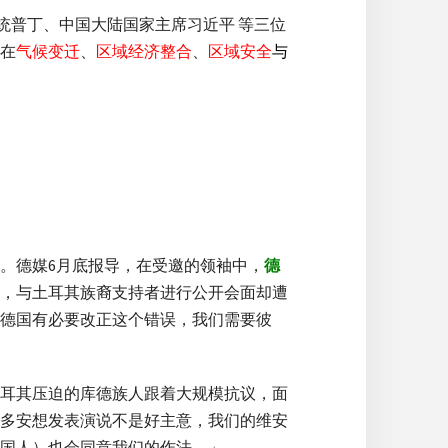
统普丁、中国大陆国家主席习近平 等三位
在
气候变迁
、
区域经济整合
、
区域安全
与
。德媒6月底报导，在受邀的领袖中，
德
，与土耳其族裔支持者进行公开会面却遭
德国有必要改正这个错误，我们需要彼
耳其压迫的库德族人跟着大规模抗议，面
多安想发表演说不是好主意，我们的维安
国人）也会同意我们的作法。」