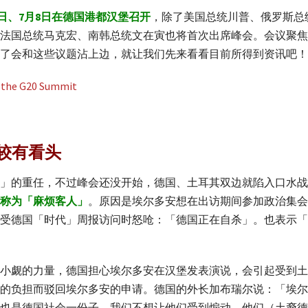
7日、7月8日在德国港都汉堡召开
，除了美国总统川普、俄罗斯总
法国总统马克宏、南韩总统文在寅也将首次出席峰会。会议聚焦
了会和这些议题沾上边，就让我们先来看看目前所得到资讯吧！
比较有看头
」的重任，不过峰会还没开始，德国、土耳其双边就陷入口水战
称为「麻烦客人」
。原因是埃尔多安想在出访期间参加政治集会
受德国「时代」周报访问时怒呛：「德国正在自杀」。也表示「
小觑的力量，德国担心埃尔多安在汉堡发表演说，会引起受到土
的负担而驳回埃尔多安的申请。德国的外长加布瑞尔说：「埃尔
也是德国社会一份子，我们不想让他们受到煽动，他们（土裔德