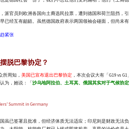
，派官员到欧洲各国向土裔选民拉票，遭到德国和荷兰阻挡，引
早已经互有龃龉。虽然德国政府表示两国领袖会碰面，但尚未有
趋紧张
摆脱巴黎协定？
众所周知，
美国已宣布退出巴黎协定
，本次会议大有「G19 vs
认为，她说：「
沙乌地阿拉伯、土耳其、俄国其实对于气候协定
国虽已签署且批准，但经济体质无法适应；印尼则是财政无法负
力、太阳能、核能电厂都已上线或即将投产，高昂的油价也是土