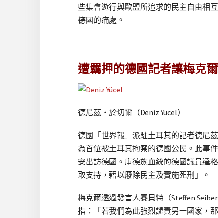
些集會遊行與歐盟所追求的民主自由相互
德國的痛處。
遭羈押的德國記者讓梅克爾
德尼茲・於切爾（Deniz Yücel）
德國「世界報」派駐土耳其的記者德尼茲・
為首位被土耳其拘禁的德國公民。此事件
安出訪德國。庫德族血統的德國議員達格迪倫
取支持，藉以廢除民主及實施死刑」。
梅克爾透過發言人賽貝特（Steffen Seib
指：「若我們為此強烈譴責另一國家，那