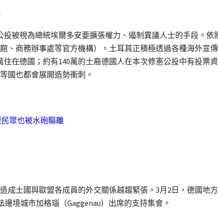
項公投被視為總統埃爾多安要擴張權力、遏制異議人士的手段。依
館、商務辦事處等官方機構）。土耳其正積極透過各種海外宣傳
0萬住在德國；約有140萬的土裔德國人在本次修憲公投中有投票
等國也都會展開造勢衝刺。
援民眾也被水砲驅離
造成土國與歐盟各成員的外交關係越趨緊張。3月2日，德國地
德、法邊境城市加格瑙（Gaggenau）出席的支持集會。