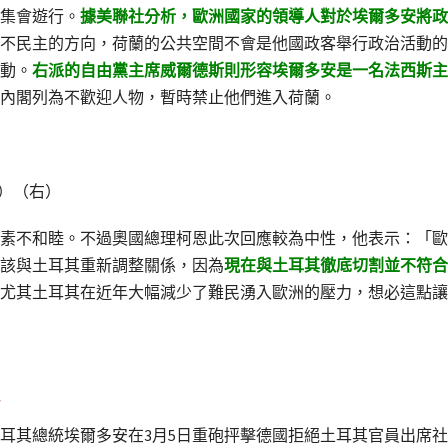
集會遊行。
據美聯社分析，歐洲國家的領導人對於埃爾多安將政
不民主的方向，荷蘭的公共空間不會是他國政客舉行政治活動的
動。
右派的自由黨主席威爾德斯則形容埃爾多安是一名法西斯主
內閣列為不歡迎人物，暫時禁止他們進入荷蘭。
rs）（右）
素不和睦。不過奧國總理柯恩此次回應較為中性，他表示：「歐
該與土耳其重新調整關係，因為
現在與土耳其徹底切割並不符合
尤其土耳其在近年大幅減少了難民湧入歐洲的壓力，想必這點讓
耳其總統埃爾多安在3月5日重砲抨擊德國拒絕土耳其官員出席