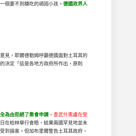
一個要不到糖吃的頑固小孩。
德國政界人
意見，耶爾德勒姆呼籲德國面對土耳其的
的決定「這是各地方政府所作出，原則
全為由拒絕了集會申請
，
查武什奧盧在受
8日在柏林舉行會晤，結果兩國罕見地並未
受到損害。但加布里爾警告土耳其政府，