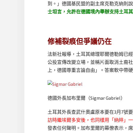
到。」德國基民盟的副主席克勒克納則說
士坦言，允許在德國境內舉辦支持土耳其
修補裂痕但爭議仍在
法新社報導，土耳其總理耶爾德勒姆已經
公投宣傳改變立場，並稱片面取消土裔社
上，德國尊重言論自由」。答案軟中帶硬
德國外長加布里爾（Sigmar Gabriel）
土耳其外長查武什奧盧原本要在3月7號
訪時繼埃爾多安後，也同樣用「納粹」一
發表任何聲明。加布里爾的幕僚表示，席