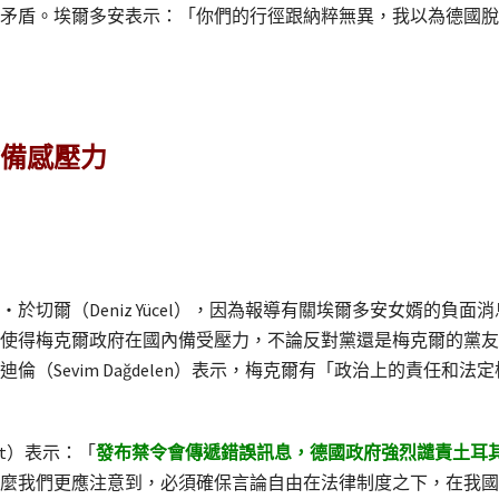
矛盾。埃爾多安表示：「你們的行徑跟納粹無異，我以為德國脫
備感壓力
於切爾（Deniz Yücel），因為報導有關埃爾多安女婿的負
使得梅克爾政府在國內備受壓力，不論反對黨還是梅克爾的黨友
（Sevim Dağdelen）表示，梅克爾有「政治上的責任和
ert）表示：「
發布禁令會傳遞錯誤訊息，德國政府強烈譴責土耳
麼我們更應注意到，必須確保言論自由在法律制度之下，在我國