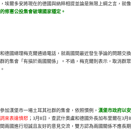
，埃爾多安將現在的德國與納粹相提並論是無限上綱之言，就像
的修憲公投集會破壞國家穩定。
和德國總理梅克爾通過電話，就兩國間最近發生爭論的問題交換
群的集會「有損於兩國關係」。不過，梅克爾則表示，取消群眾
。
要參加漢堡市一場土耳其社群的集會，依照慣例，
漢堡市政府以安
詞來表達憤怒
；3月8日，查武什奧盧和德國外長加布里爾在3月
間兩國進行坦誠且友好的意見交流，雙方認為兩國關係不應長期