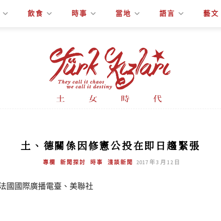
飲食
時事
當地
語言
藝文
土、德關係因修憲公投在即日趨緊張
專欄
新聞探討
時事
淺談新聞
2017 年 3 月 12 日
FI法國國際廣播電臺、美聯社