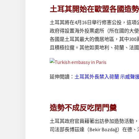
土耳其開始在歐盟各國造勢
土耳其將在4月16日舉行修憲公投，這
政府得設置海外投票處所（所在國的大使
各國是土耳其最大的僑居地區，其中30
且積極拉攏。其他如奧地利、荷蘭、法國
延伸閱讀：
土耳其外長禁入荷蘭 示威聲
造勢不成反吃閉門羹
土耳其政府官員藉著出訪參加造勢活動，
司法部長博茲達（Bekir Bozdağ）在