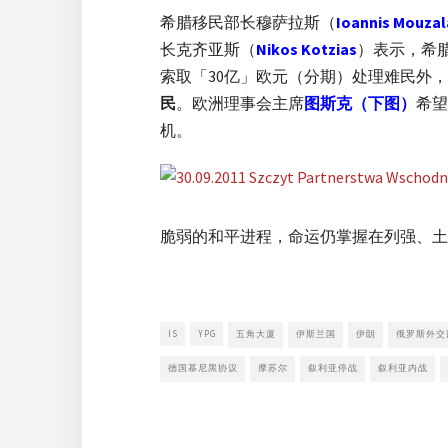
希腊移民部长穆萨拉斯（
Ioannis Mouzal
长克齐亚斯（
Nikos Kotzias
）表示，希
索取「30亿」欧元（分期）处理难民外
民
。欧洲理事会主席
图斯克
（下图）
希望
机。
脆弱的和平进程，命运仍掌握在列强、土
IS
YPG
五角大厦
伊斯兰国
伊朗
俄罗斯外交
德国慕尼黑协议
摩苏尔
叙利亚停战
叙利亚内战