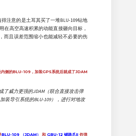
值得注意的是土耳其买了一堆BLU-109钻地
是利用在高空高速积累的动能直接砸向目标，
效果，而且误差范围缩小也能减轻不必要的伤
内侧的BLU-109，加装GPS系统后就成了JDAM
一变成了威力更强的JDAM（联合直接攻击弹
M（加装导引系统的BLU-109），进行对地攻
是
BLU-109 （JDAM）
和
GBU-12 铺路爪II
炸弹