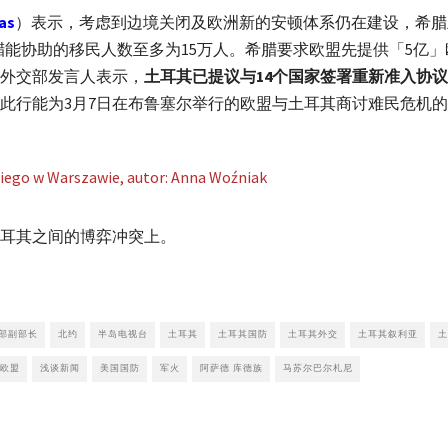
as
）表示，考虑到边境关闭及欧洲新的安顿体系仍在建设，希腊
腊能协助的移民人数至多为15万人。希腊要求欧盟先提供「5亿
，外交部发言人表示，
土耳其已提议与14个国家签署重新准入协
此行能为3月7日在布鲁塞尔举行的欧盟与土耳其商讨难民危机
耳其之间的博弈冲突上。
部副部长
北约
半岛电视台
土耳其
土耳其国防
土耳其外交
土耳其叙利亚
土
欧盟
浅谈新闻
美国国防
军火
阿萨德 库德族
马苏尔巴尔札尼