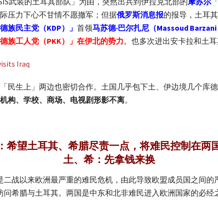
反ISIS武装的土耳其部队」为由，突然出兵到伊拉克北部的
摩苏尔
际压力下心不甘情不愿撤军；但据
俄罗斯消息报
的报导，土耳其
德族民主党（KDP）」
首领
马苏德‧巴尔扎尼（Massoud Barza
德族工人党（PKK）」在伊北的势力
。也多次进出安卡拉和土耳
「民生上」两边也密切合作。土国几乎包下土、伊边境几个库德
机构、学校、商场、电视剧形影不离
。
：希望土耳其、希腊尽责一点，将难民控制在两
土、希：先拿钱来换
0万，是二战以来欧洲最严重的难民危机，由此导致欧盟成员国之间
别访问希腊与土耳其。两国是中东和北非难民进入欧洲国家的必经