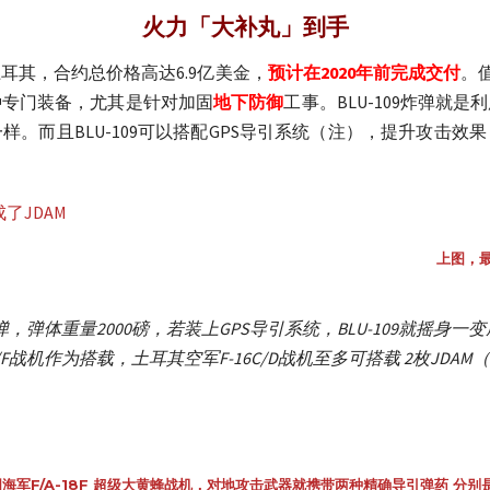
火力「大补丸」到手
耳其，合约总价格高达6.9亿美金，
预计在2020年前完成交付
。
种专门装备，尤其是针对加固
地下防御
工事。BLU-109炸弹就
。而且BLU-109可以搭配GPS导引系统（注），提升攻击
上图，最
弹，弹体重量2000磅，若装上GPS导引系统，BLU-109就摇身
E/F战机作为搭载，土耳其空军F-16C/D战机至多可搭载 2枚JDA
海军F/A-18F 超级大黄蜂战机，对地攻击武器就携带两种精确导引弹药 分别