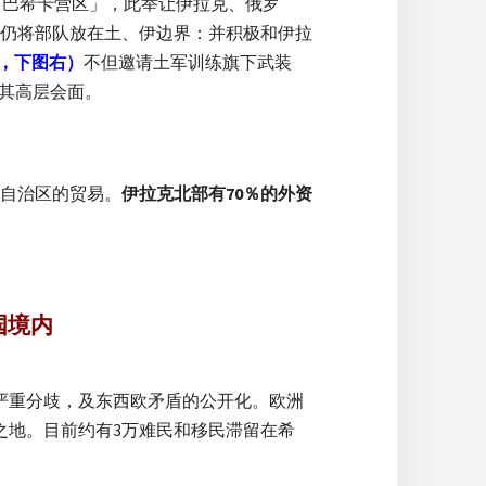
「巴希卡营区」，此举让伊拉克、俄罗
仍将部队放在土、伊边界：并积极和伊拉
ni，下图右）
不但邀请土军训练旗下武装
其高层会面。
自治区的贸易。
伊拉克北部有70％的外资
国境内
的严重分歧，及东西欧矛盾的公开化。欧洲
之地。目前约有3万难民和移民滞留在希