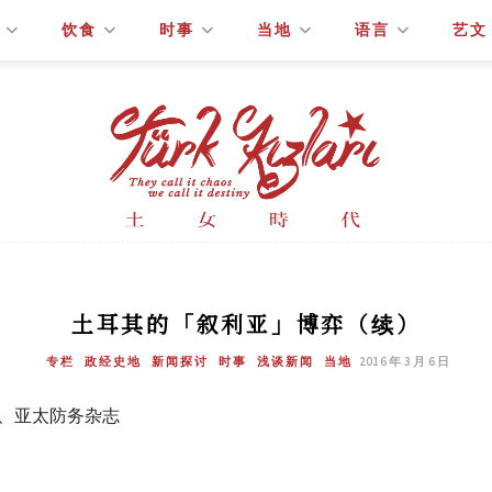
饮食
时事
当地
语言
艺文
土耳其的「叙利亚」博弈（续）
专栏
政经史地
新闻探讨
时事
浅谈新闻
当地
2016 年 3 月 6 日
声、亚太防务杂志