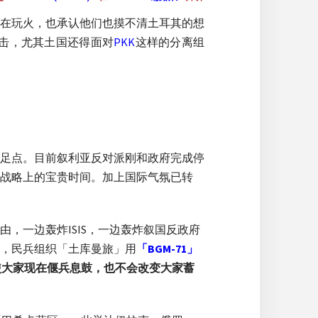
在玩火，也承认他们也摸不清土耳其的想
击，尤其土国还得面对
PKK
这样的分离组
足点。目前叙利亚反对派刚和政府完成停
战略上的宝贵时间。加上国际气氛已转
，一边轰炸ISIS，一边轰炸叙国反政府
，民兵组织「土库曼旅」用
「BGM-71」
使大家现在偃兵息鼓，也不会改变大家蓄