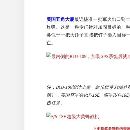
美国五角大厦
最近核准一批军火出口到土
炸弹。这是一种专门针对加固目标的一
类似于一把大锤子直接把钉子砸入目标一样
亡。
注：BLU-109设计上是一款传统空对地炸
药），美国空军会以F-15E、海军以F-18
击任务。
上图是笔者制作的美国