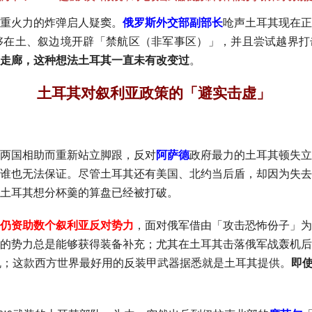
重火力的炸弹启人疑窦。
俄罗斯外交部副部长
呛声土耳其现在正
够在土、叙边境开辟「禁航区（非军事区）」，并且尝试越界打
走廊，这种想法土耳其一直未有改变过
。
土耳其对叙利亚政策的「避实击虚」
两国相助而重新站立脚跟，反对
阿萨德
政府最力的土耳其顿失立
谁也无法保证。尽管土耳其还有美国、北约当后盾，却因为失去
土耳其想分杯羹的算盘已经被打破。
仍资助数个叙利亚反对势力
，面对俄军借由「攻击恐怖份子」为由
的势力总是能够获得装备补充；尤其在土耳其击落俄军战轰机后
机；这款西方世界最好用的反装甲武器据悉就是土耳其提供。
即