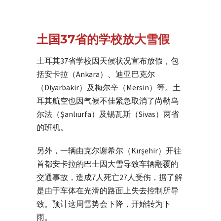
土国37省的学校放大雪假
土耳其37省学校因天候状况宣布放假，包
括安卡拉（Ankara）、迪亚巴克尔
（Diyarbakir）及梅尔辛（Mersin）等。土
耳其航空也因气候不佳紧急取消了尚勒乌
尔法（Şanlıurfa）及锡瓦斯（Sivas）两省
的班机。
另外，一辆由克尔谢希尔（Kırşehir）开往
首都安卡拉的巴士因大雪导致车辆翻覆的
交通事故，造成7人死亡27人受伤，据了解
是由于车体在光滑的路面上失去控制所导
致。预计这周雪势会下降，开始转为下
雨。