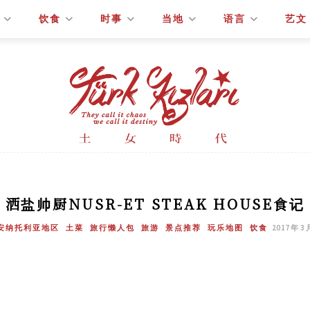
饮食
时事
当地
语言
艺文
洒盐帅厨NUSR-ET STEAK HOUSE食记
安纳托利亚地区
土菜
旅行懒人包
旅游
景点推荐
玩乐地图
饮食
2017 年 3 