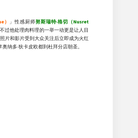
ae）
」性感厨师
努斯瑞特‧格切（Nusret
眼，不过他处理肉料理的一举一动更是让人目
照片和影片受到大众关注后立即成为火红
李奥纳多‧狄卡皮欧都到杜拜分店朝圣。