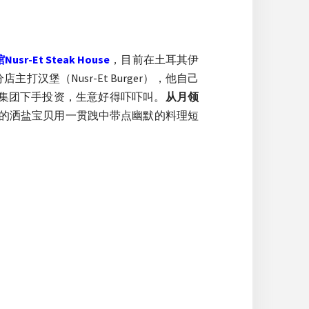
sr-Et Steak House
，目前在土耳其伊
汉堡（Nusr-Et Burger），他自己
有土耳其大集团下手投资，生意好得吓吓叫。
从月领
的洒盐宝贝用一贯跩中带点幽默的料理短