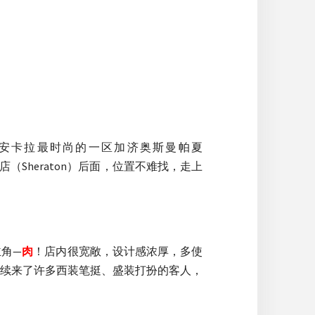
可说是安卡拉最时尚的一区加济奥斯曼帕夏
（Sheraton）后面，位置不难找，走上
角—
肉
！店内很宽敞，设计感浓厚，多使
续来了许多西装笔挺、盛装打扮的客人，