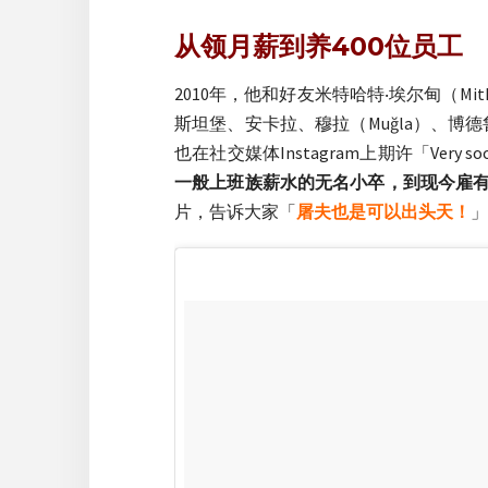
从领月薪到养400位员工
2010年，他和好友米特哈特‧埃尔甸（Mi
斯坦堡、安卡拉、穆拉（Muğla）、博德鲁
也在社交媒体Instagram上期许「Very
一般上班族薪水的无名小卒，到现今雇有
片，告诉大家「
屠夫也是可以出头天！
」