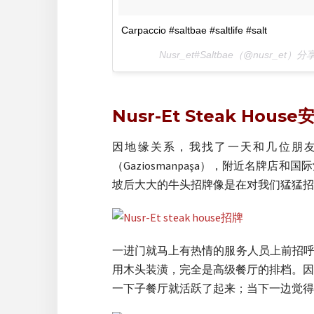
Carpaccio #saltbae #saltlife #salt
Nusr_et#Saltbae（@nusr_et
Nusr-Et Steak Hou
因地缘关系，我找了一天和几位朋友一起
（Gaziosmanpaşa），附近名牌
坡后大大的牛头招牌像是在对我们猛猛招
一进门就马上有热情的服务人员上前招呼
用木头装潢，完全是高级餐厅的排档。因
一下子餐厅就活跃了起来；当下一边觉得