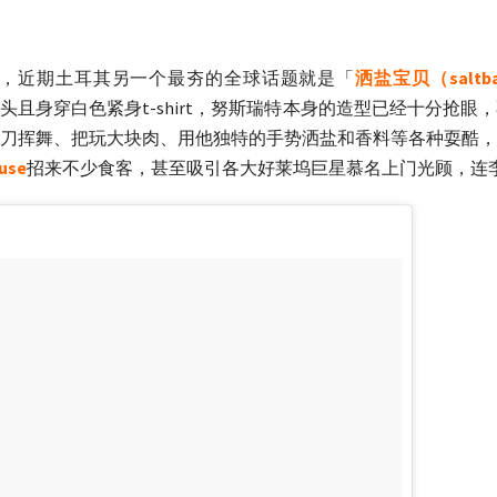
，近期土耳其另一个最夯的全球话题就是「
洒盐宝贝（saltb
头且身穿白色紧身t-shirt，努斯瑞特本身的造型已经十分抢
刀挥舞、把玩大块肉、用他独特的手势洒盐和香料等各种耍酷，
use
招来不少食客，甚至吸引各大好莱坞巨星慕名上门光顾，连