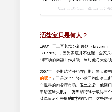
2017 Oscar adayi sensin dedi#saltbae #salt
Nusr_et#Saltbae（@nusr_et
洒盐宝贝是何人？
1983年于土耳其埃尔祖鲁姆（Erzu
（Darıca），因为家境并不优渥，
到市场的肉舖工作挣钱，当时他每天必须
2007年，努斯瑞特开始在伊斯坦堡大型购物
的呢？
」于是这个年轻小伙子掏出身上所
个世界的肉餐厅市场。返土之后，他回归
申请签证失败后，努斯瑞特终于取得三个
菜单最后引来
纽约时报
的采访，这些旅程