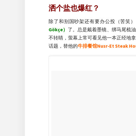
洒个盐也爆红？
除了和别国吵架还有要办公投（苦笑）
Gökçe）
了。总是戴着墨镜、绑马尾梳油
不转睛，萤幕上常可看见他一本正经地拿
话题，替他的
牛排餐馆Nusr-Et Steak Ho