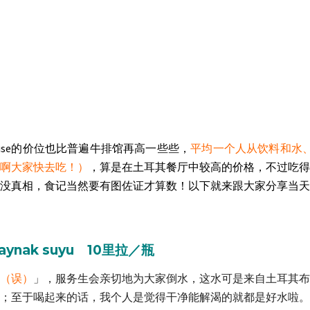
 House的价位也比普遍牛排馆再高一些些，
平均一个人从饮料和水
值啊大家快去吃！）
，算是在土耳其餐厅中较高的价格，不过吃得
没真相，食记当然要有图佐证才算数！
以下就来跟大家分享当
kaynak suyu 10里拉／瓶
（误）
」，服务生会亲切地为大家倒水，这水可是来自土耳其布
；至于喝起来的话，我个人是觉得干净能解渴的就都是好水啦。