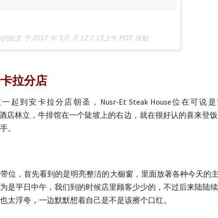
）分享的贴文 于
2017 年 3月 月 12 7:13上午 PDT
张贴
se安卡拉分店
到安卡拉分店朝圣，Nusr-Et Steak House位在
店和国际酒店林立，牛排馆在一个陡坡上的右边，就在很好认的喜来登饭店
手。
带位，首先看到的是明亮整洁的大橱窗，里面放著各种今天的主
为是平日中午，我们到的时候店里顾客少少的，不过后来陆陆续
也太浮夸，一边默默想着自己是不是该擦个口红。