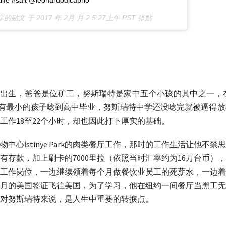
life #salt @leonardodicaprio
）分享的贴文 于
2017 年 2月 月 2 5:27上午 PST
张贴
rum）出生，爸爸是位矿工，努斯瑞特是家中五个小孩的其中之
全家只有最小的孩子唸到高中毕业，努斯瑞特中学还没唸完就被逼得
工作18至22个小时，却也因此打下厚实的基础。
中心İstinye Park的肉类餐厅工作，那时的工作生活让他不禁
有存款，加上刷卡的7000里拉（依照当时汇率约为16万台币）
工作岗位，一边继续领着每个月做餐饮业员工的死薪水，一边着
月的美国签证飞往美国，为了学习，他在纽约一间餐厅当黑工无
对努斯瑞特来说，是人生中重要的转捩点。