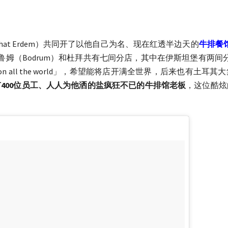
that Erdem）共同开了以他自己为名、现在红透半边天的
牛排餐馆Nu
姆（Bodrum）和杜拜共有七间分店，其中在伊斯坦堡有两间分店主打
 soon all the world」，希望能将店开满全世界，后来也
400位员工、人人为他洒的盐疯狂不已的牛排馆老板
，这位酷炫