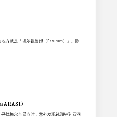
方就是「埃尔祖鲁姆（Erzurum）」。除
ĞARASI）
，寻找梅尔辛景点时，意外发现镜湖钟乳石洞