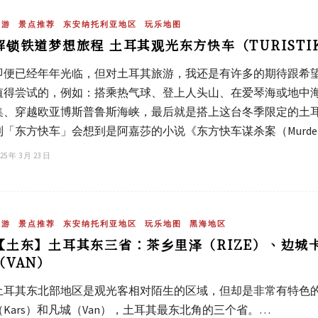
旅游
景点推荐
东安纳托利亚地区
玩乐地图
解锁铁道梦想旅程 土耳其观光东方快车（TURISTIK 
即便已经年年光临，但对土耳其旅游，我还是有许多的期待跟希
值得尝试的，例如：搭乘热气球、登上人头山、在爱琴海或地中
集、穿越欧亚博斯普鲁斯海峡，最后就是搭上这台冬季限定的土耳
到「东方快车」会想到是阿嘉莎的小说《东方快车谋杀案（Murder on the 
25 年 3 月 23 日
旅游
景点推荐
东安纳托利亚地区
玩乐地图
黑海地区
【土东】土耳其东三省：茶乡里泽（RIZE）、边城
（VAN）
土耳其东北部地区是观光客相对陌生的区域，但却是非常有特色的
（Kars）和凡城（Van），土耳其最东北角的三个省。…