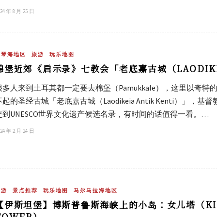
24 年 8 月 25 日
爱琴海地区
旅游
玩乐地图
棉堡近郊《启示录》七教会「老底嘉古城（LAODIKEIA
很多人来到土耳其都一定要去棉堡（Pamukkale），这里以奇
不起的圣经古城「老底嘉古城（Laodikeia Antik Kenti）
交到UNESCO世界文化遗产候选名录，有时间的话值得一看。…
24 年 2 月 24 日
旅游
景点推荐
玩乐地图
马尔马拉海地区
【伊斯坦堡】博斯普鲁斯海峡上的小岛：女儿塔（KIZ K
TOWER）