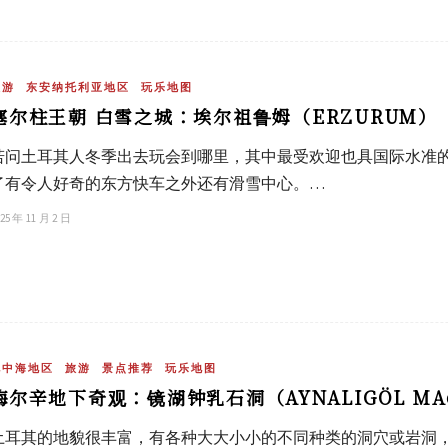
旅游
东安纳托利亚地区
玩乐地图
塞尔柱王朝 白雪之城：埃尔祖鲁姆（ERZURUM）
若问土耳其人冬季出去玩会到哪里，其中最受欢迎也具国际水准的地
了有令人好奇的东方快车之外还有滑雪中心。…
25 年 11 月 2 日
地中海地区
旅游
景点推荐
玩乐地图
梅尔辛地下奇观：镜湖钟乳石洞（AYNALIGÖL MA
土耳其的地貌很丰富，有各种大大小小的不同种类的洞穴或岩洞