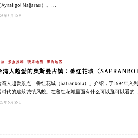
Aynalıgöl Mağarası）。…
25 年 8 月 10 日
旅游
景点推荐
玩乐地图
黑海地区
台湾人超爱的奥斯曼古镇：番红花城（SAFRANBO
台湾人超爱景点「番红花城（Safranbolu）」介绍，于1994
国时代的建筑城镇风貌。在蕃红花城里面有什么可以逛可以看的
25 年 5 月 25 日