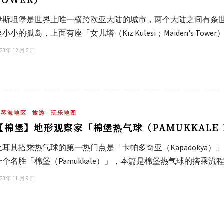
伊斯坦堡是世界上唯一横跨欧亚大陆的城市，两个大陆之间有条
座小小的孤岛，上面有座「女儿塔（Kız Kulesi；Maiden's 
23 年 12 月 6 日
爱琴海地区
旅游
玩乐地图
【棉堡】地形观察家「棉堡热气球（PAMUKKALE B
土耳其搭乘热气球的第一热门点是「卡帕多奇亚（Kapadokya
一个名胜「棉堡（Pamukkale）」，本篇是棉堡热气球的搭乘流
23 年 11 月 9 日