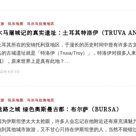
旅游
玩乐地图
马尔马拉海地区
木马屠城记的真实遗址：土耳其特洛伊（TRUVA ANT
土耳其所在的安纳托利亚地区，于漫长的历史时间中曾有许多古
名的古城遗址就是「特洛伊（Truva/Troy）」，特洛伊对很
城》，原来世界上是真有此地？…
22 年 4 月 5 日
旅游
玩乐地图
马尔马拉海地区
丝路之城 绿色奥斯曼古都：布尔萨（BURSA）
因为伊斯坦堡太大太抢眼，许多人会忘记在他附近还有座充满魅力的
跑到其他城市旅游，又不甘心只待在伊斯坦堡的人，当然不能错