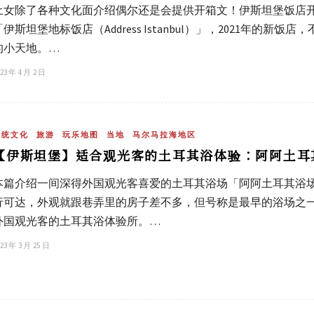
土女除了各种文化面介绍偶尔还是会提供开箱文！伊斯坦堡饭店
「伊斯坦堡地标饭店（Address Istanbul）」，2021年的
的小天地。…
23 年 4 月 2 日
传统文化
旅游
玩乐地图
当地
马尔马拉海地区
【伊斯坦堡】适合观光客的土耳其浴体验：阿阿土耳其浴
本篇介绍一间深得外国观光客喜爱的土耳其浴场「阿阿土耳其浴场（A
行可达，外观就跟巷弄里的房子差不多，但号称是最早的浴场之
外国观光客的土耳其浴体验所。…
23 年 3 月 25 日