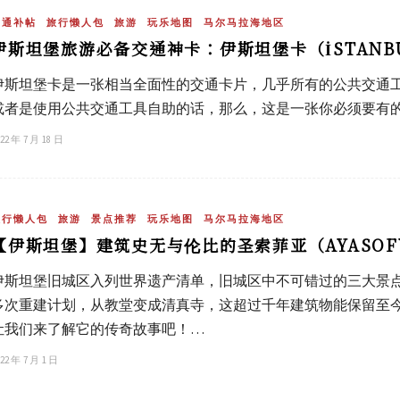
交通补帖
旅行懒人包
旅游
玩乐地图
马尔马拉海地区
伊斯坦堡旅游必备交通神卡：伊斯坦堡卡（İSTANBU
伊斯坦堡卡是一张相当全面性的交通卡片，几乎所有的公共交通
或者是使用公共交通工具自助的话，那么，这是一张你必须要有
22 年 7 月 18 日
旅行懒人包
旅游
景点推荐
玩乐地图
马尔马拉海地区
【伊斯坦堡】建筑史无与伦比的圣索菲亚（AYASOF
伊斯坦堡旧城区入列世界遗产清单，旧城区中不可错过的三大景
多次重建计划，从教堂变成清真寺，这超过千年建筑物能保留至
让我们来了解它的传奇故事吧！…
22 年 7 月 1 日