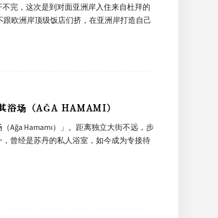
开不完，这次是到对面亚洲岸入住来自杜拜的
新饭店，不跟欧洲岸顶级饭店们挤，在亚洲岸打造自己
场（AĞA HAMAMI）
ğa Hamamı）」。距离独立大街不远，步
一，曾经是苏丹的私人浴室，如今成为专接待