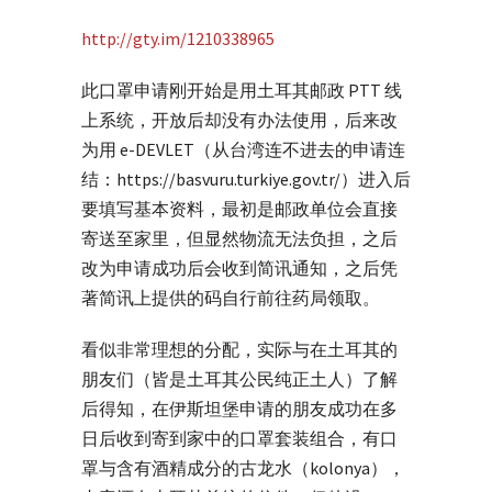
http://gty.im/1210338965
此口罩申请刚开始是用土耳其邮政 PTT 线
上系统，开放后却没有办法使用，后来改
为用 e-DEVLET（从台湾连不进去的申请连
结：https://basvuru.turkiye.gov.tr/）进入后
要填写基本资料，最初是邮政单位会直接
寄送至家里，但显然物流无法负担，之后
改为申请成功后会收到简讯通知，之后凭
著简讯上提供的码自行前往药局领取。
看似非常理想的分配，实际与在土耳其的
朋友们（皆是土耳其公民纯正土人）了解
后得知，在伊斯坦堡申请的朋友成功在多
日后收到寄到家中的口罩套装组合，有口
罩与含有酒精成分的古龙水（kolonya），