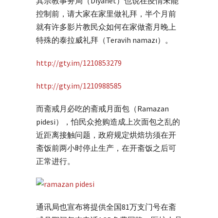
其宗教事务局（Diyanet）也说在疫情未能
控制前，请大家在家里做礼拜，半个月前
就有许多影片教民众如何在家做斋月晚上
特殊的泰拉威礼拜（Teravih namazı）。
http://gty.im/1210853279
http://gty.im/1210988585
而斋戒月必吃的斋戒月面包（Ramazan
pidesi），怕民众抢购造成上次面包之乱的
近距离接触问题，政府规定烘焙坊须在开
斋饭前两小时停止生产，在开斋饭之后可
正常进行。
通讯局也宣布将提供全国81万支门号在斋