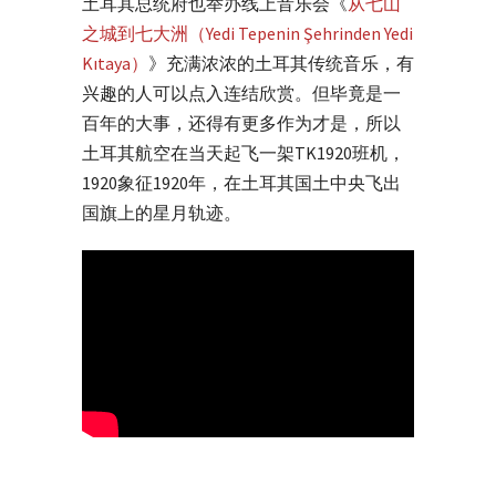
土耳其总统府也举办线上音乐会《
从七山
之城到七大洲（Yedi Tepenin Şehrinden Yedi
Kıtaya）
》充满浓浓的土耳其传统音乐，有
兴趣的人可以点入连结欣赏。但毕竟是一
百年的大事，还得有更多作为才是，所以
土耳其航空在当天起飞一架TK1920班机，
1920象征1920年，在土耳其国土中央飞出
国旗上的星月轨迹。