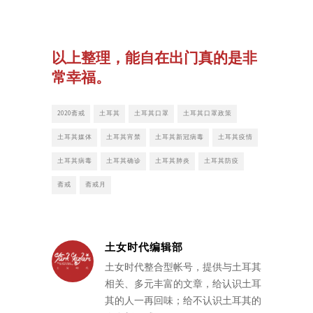
以上整理，能自在出门真的是非
常幸福。
2020斋戒
土耳其
土耳其口罩
土耳其口罩政策
土耳其媒体
土耳其宵禁
土耳其新冠病毒
土耳其疫情
土耳其病毒
土耳其确诊
土耳其肺炎
土耳其防疫
斋戒
斋戒月
土女时代编辑部
土女时代整合型帐号，提供与土耳其
相关、多元丰富的文章，给认识土耳
其的人一再回味；给不认识土耳其的