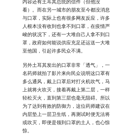
内容还有土耳其总统的信件（但他没
看）。而在另一城市的朋友至今都没消息
与口罩，实际上也有很多网友反应，许多
人根本没有收到也拿不到口罩，在疫情严
峻的状况下，还有一大堆自己人拿不到口
罩，政府如何能说供应充足还运送一大堆
至他国，引起许多民众不满。
另外土耳其发出的口罩非常「透气」，一
名药师就拍了影片来向民众说明这口罩有
多么通风，戴上口罩后对打火机吹气，马
上就将火吹灭，接着再戴上第二层，一样
轻松灭火，直到第三层也毫无阻碍。所以
为了达到有效的防御力，这位药师建议在
内层垫上一层卫生纸，再测试时便无法将
或吹灭，即便是领到口罩的土人，也心惊
惊。