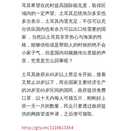
耳其希望在此时提高国际能见度，取得区
域内的一定声望。土耳其总统埃尔多安也
多次表示，土耳其内需充足，不仅可以充
分供应国内也有余力可以出口给需要的国
家 ，当然以土耳其非常热心与海派的性
格，能够供给或是帮助人的时候的绝不会
小家子气，但是国内却频频传出质疑的声
音，究竟是怎么回事呢？
土耳其政府从65岁以上禁足令开始，接着
又禁止20岁以下，而在国家主要经济生产
的20岁至65岁区间的国民，政府提供免费
口罩，以十天内每人可领五片，刚刚好上
班一天一片的数量，民众只要透过政府提
供的网路管道申请，之后便可领取。
http://gty.im/1210613354