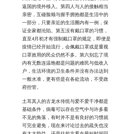
返国的境外移入。第四人与人的接触相当
亲密，互碰脸颊与握手拥抱都是生活中的
一部分，只要亲近的生活圈内有一例，保
证全家都沦陷。第五没有戴口罩的习惯，
直至4月初才有强制戴口罩的规定，即便是
疫情已经开始流行，会佩戴口罩或是重视
口罩效用的民众仍然不多。第六别忘了境
内有无数连温饱都是问题的难民与低收入
户，生活环境的卫生条件并没有办法达到
一般水准，更有些是在各处流动，不受政
府控管。
土耳其人的古龙水传统与爱不爱干净都是
基础条件，病毒可以存在空气中与许多看
不见的角落，有时并不是有良好的习惯就
可完全避免，现在来讨论过去的疏失也没
有太大助益，还是往前方看在最短时间回