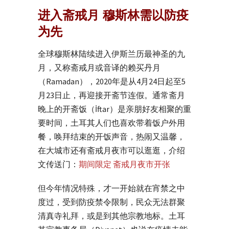
进入斋戒月 穆斯林需以防疫
为先
全球穆斯林陆续进入伊斯兰历最神圣的九
月，又称斋戒月或音译的赖买丹月
（Ramadan），2020年是从4月24日起至5
月23日止，再迎接开斋节连假。通常斋月
晚上的开斋饭（İftar）是亲朋好友相聚的重
要时间，土耳其人们也喜欢带着饭户外用
餐，唤拜结束的开饭声音，热闹又温馨，
在大城市还有斋戒月夜市可以逛逛，介绍
文传送门：
期间限定 斋戒月夜市开张
但今年情况特殊，才一开始就在宵禁之中
度过，受到防疫禁令限制，民众无法群聚
清真寺礼拜，或是到其他宗教地标。土耳