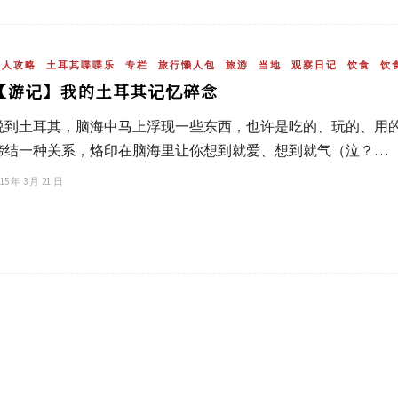
土人攻略
土耳其喋喋乐
专栏
旅行懒人包
旅游
当地
观察日记
饮食
饮
【游记】我的土耳其记忆碎念
说到土耳其，脑海中马上浮现一些东西，也许是吃的、玩的、用
缔结一种关系，烙印在脑海里让你想到就爱、想到就气（泣？…
15 年 3 月 21 日