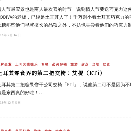
情人节最应景也是商人最欢喜的时节，说到情人节要送巧克力这
GODIVA的老板，已经是土耳其人了！千万别小看土耳其巧克力
软糖那些他们早就擅长的品项之外，不妨也尝尝看他们的巧克力
17 年 2 月 14 日
品牌企业
土耳其喋喋乐
专栏
必买好物
旅游
甜点
当地
饮食
土耳其零食界的第二把交椅：艾提（ETİ）
土耳其第二把糖果饼干公司交椅「ETİ」，说他第二可不是因为不
但是东西真的好吃！…
15 年 12 月 5 日
品牌企业
必买好物
旅游
饮食
饮食文化