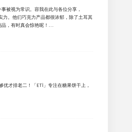
件事被视为常识。容我在此与各位分享，
的实力。他们巧克力产品都很浓郁，除了土耳其
制品，有时真会惊艳呢！…
够优才排老二！「ETİ」专注在糖果饼干上，