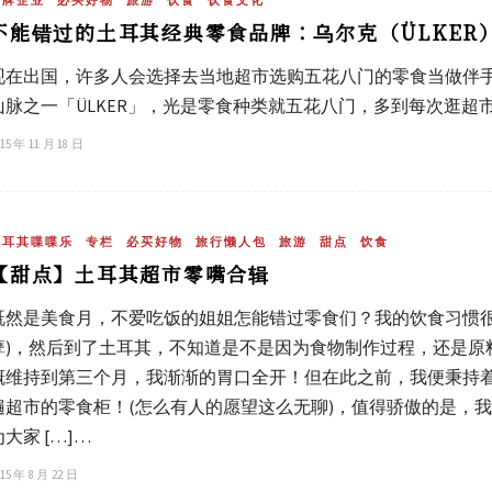
不能错过的土耳其经典零食品牌：乌尔克（ÜLKER
现在出国，许多人会选择去当地超市选购五花八门的零食当做伴
山脉之一「ÜLKER」，光是零食种类就五花八门，多到每次逛超
15 年 11 月 18 日
土耳其喋喋乐
专栏
必买好物
旅行懒人包
旅游
甜点
饮食
【甜点】土耳其超市零嘴合辑
既然是美食月，不爱吃饭的姐姐怎能错过零食们？我的饮食习惯很
孽)，然后到了土耳其，不知道是不是因为食物制作过程，还是原料
概维持到第三个月，我渐渐的胃口全开！但在此之前，我便秉持
遍超市的零食柜！(怎么有人的愿望这么无聊)，值得骄傲的是，我
为大家 […]…
15 年 8 月 22 日