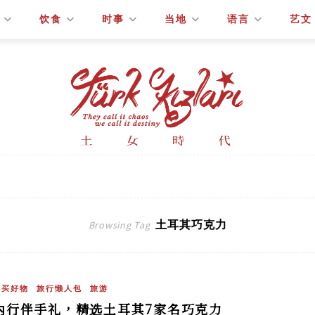
饮食
时事
当地
语言
艺文
土耳其巧克力
Browsing Tag
必买好物
旅行懒人包
旅游
内行伴手礼，精选土耳其7家名巧克力