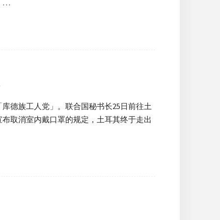
。…
令
「库德族工人党」。联合国秘书长25日前往土
宣布取消室内戴口罩的规定，土耳其终于走出