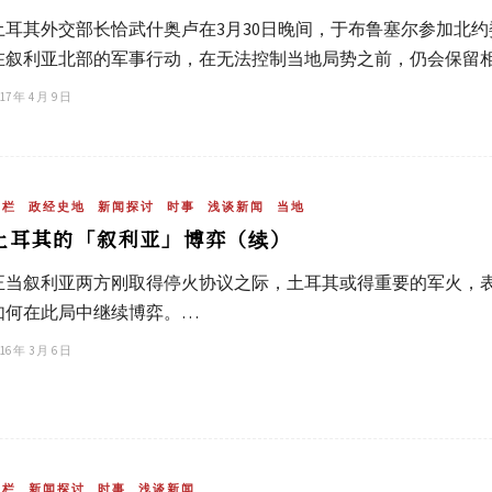
土耳其外交部长恰武什奥卢在3月30日晚间，于布鲁塞尔参加北
在叙利亚北部的军事行动，在无法控制当地局势之前，仍会保留
17 年 4 月 9 日
专栏
政经史地
新闻探讨
时事
浅谈新闻
当地
土耳其的「叙利亚」博弈（续）
正当叙利亚两方刚取得停火协议之际，土耳其或得重要的军火，
如何在此局中继续博弈。…
16 年 3 月 6 日
专栏
新闻探讨
时事
浅谈新闻