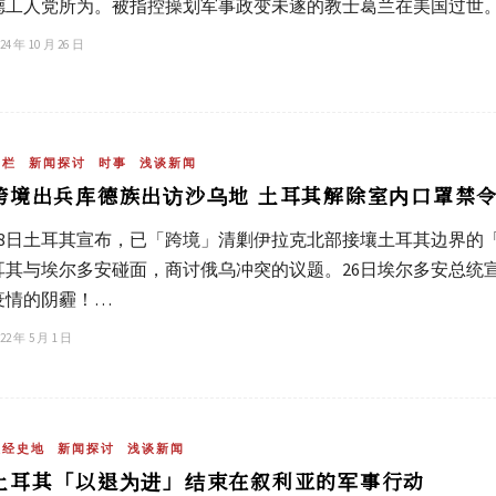
德工人党所为。被指控操划军事政变未遂的教士葛兰在美国过世
24 年 10 月 26 日
专栏
新闻探讨
时事
浅谈新闻
跨境出兵库德族出访沙乌地 土耳其解除室内口罩禁
18日土耳其宣布，已「跨境」清剿伊拉克北部接壤土耳其边界的
耳其与埃尔多安碰面，商讨俄乌冲突的议题。26日埃尔多安总统
疫情的阴霾！…
22 年 5 月 1 日
政经史地
新闻探讨
浅谈新闻
土耳其「以退为进」结束在叙利亚的军事行动