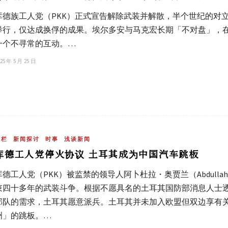
库德族工人党（PKK）正式宣告解除武装并解散，半个世纪的对
举行，仅达成换俘的成果。埃尔多安与马克宏长期「不对盘」，
一个不寻常的互动。…
25 年 5 月 25 日
专栏
新闻探讨
时事
浅谈新闻
库德工人党停火协议 土耳其成为中国汽车跳板
库德工人党（PKK）被监禁的领导人阿卜杜拉・奥贾兰（Abdullah
束四十多年的武装斗争。根据不愿具名的土耳其国防部消息人士
部队的需求，土耳其愿意派兵。土耳其并未加入欧盟但双边享有
洲」的跳板。…