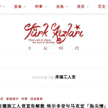
游
饮食
时事
当地
语言
艺文
库德工人党
Browsing Tag
专栏
新闻探讨
时事
浅谈新闻
库德族工人党宣告解散 埃尔多安与马克宏「指尖情