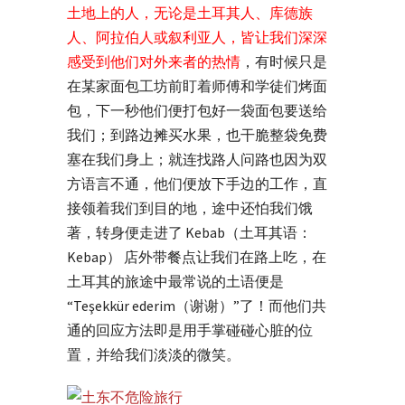
土地上的人，无论是土耳其人、库德族
人、阿拉伯人或叙利亚人，皆让我们深深
感受到他们对外来者的热情
，有时候只是
在某家面包工坊前盯着师傅和学徒们烤面
包，下一秒他们便打包好一袋面包要送给
我们；到路边摊买水果，也干脆整袋免费
塞在我们身上；就连找路人问路也因为双
方语言不通，他们便放下手边的工作，直
接领着我们到目的地，途中还怕我们饿
著，转身便走进了 Kebab（土耳其语：
Kebap） 店外带餐点让我们在路上吃，在
土耳其的旅途中最常说的土语便是
“Teşekkür ederim（谢谢）”了！而他们共
通的回应方法即是用手掌碰碰心脏的位
置，并给我们淡淡的微笑。