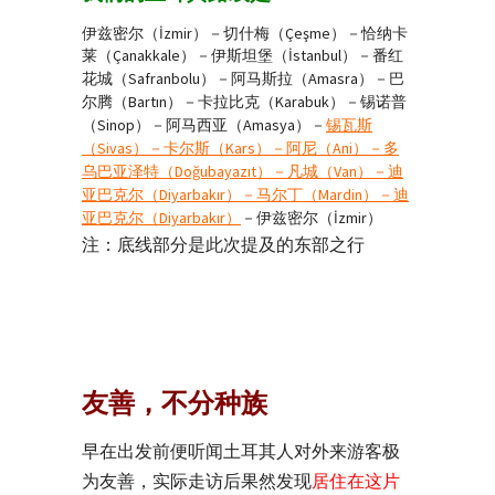
伊兹密尔（İzmir）－切什梅（Ç
eşme）－恰纳卡
莱（Çanakkale）－伊斯坦堡（
İstanbul）－番红
花城（Safranbolu）－阿马斯拉（Amasra）－巴
尔腾（Bartın）－卡拉比克（Karabuk）－锡诺普
（Sinop）－阿马西亚（Amasya）－
锡瓦斯
（Sivas）－卡尔斯（Kars）－阿尼（Ani）－多
乌巴亚泽特（Doğubayazıt）－凡城（Van）－迪
亚巴克尔（Diyarbakır）－马尔丁（Mardin）－迪
亚巴克尔（Diyarbakır）
－伊兹密尔（İzmir）
注：底线部分是此次提及的东部之行
友善，不分种族
早在出发前便听闻土耳其人对外来游客极
为友善，实际走访后果然发现
居住在这片