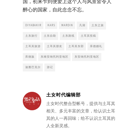
国，
初来乍到便爱上这个人与风景皆令人
醉心的国家，自此念念不忘。
DIYABAKIR
KARS
MARDIN
凡湖
土东之旅
土东旅行
土东自助
土东路线
土耳其投稿
土耳其旅游
土耳其朋友
土耳其东部
库德婚礼
库德族
东南安纳托利亚地区
东安纳托利亚地区
迪雅巴克尔
游记
土女时代编辑部
土女时代整合型帐号，提供与土耳其
相关、多元丰富的文章，给认识土耳
其的人一再回味；给不认识土耳其的
人全新灵感。