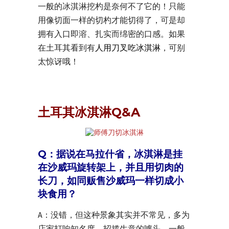
一般的冰淇淋挖杓是奈何不了它的！只能
用像切面一样的切杓才能切得了，可是却
拥有入口即溶、扎实而绵密的口感。如果
在土耳其看到有
人用刀叉吃冰淇淋
，可别
太惊讶哦！
土耳其冰淇淋Q&A
Q：据说在马拉什省，冰淇淋是挂
在沙威玛旋转架上，并且用切肉的
长刀，如同贩售沙威玛一样切成小
块食用？
A：没错，但这种景象其实并不常见，多为
店家打响知名度、招揽生意的噱头。一般