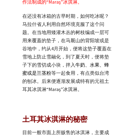
作法制成的“Maraş”冰淇淋。
在还没有冰箱的古早时期，如何吃冰呢？
马拉什省人利用自然环境克服了这个问
题。在当地用矮灌木丛的树枝编成一层可
用来覆蓋的垫子，在马厩山的背阳坡或是
谷地中，约从4月开始，便将这垫子覆蓋在
雪地上防止雪融化，到了夏天时，便将垫
子下的雪切成小块，拌入
牛奶、水果、蜂
蜜或是兰茎粉
等一起食用，有点类似台湾
的刨冰。后来便逐渐发展成特有的元祖土
耳其冰淇淋“Maraş”冰淇淋。
土耳其冰淇淋的秘密
目前一般市面上所贩售的冰淇淋，主要成