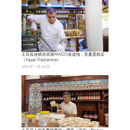
土耳其连锁冰淇淋MADO发迹地：亚夏蛋糕店
（Yaşar Pastanesi）
2019 年 7 月 29 日
土耳其人的冬季能量饮：博萨／波杂（Boza）