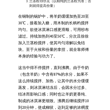
兰茎粉3到5克（以精纯的兰茎粉为准；否
则就得提高份量）
在铜制的锅炉中，将羊奶缓缓加热至20至
30℃，接着加入糖，用木制的长柄杓搅拌
均匀。欲使冰淇淋口感更滑顺，可用纱布
滤过。持续加热到40至50℃，分次且徐徐
加入兰茎粉搅拌，使其均匀溶解以免结
块。至于火候和份量的拿捏，就全靠师傅
本身的经验与功力了。
这当中得不停搅拌，直到沸腾。由于牛奶
（包含羊奶）中含有87%的水分，如果不
这么持续搅拌、加热，让其中的水分缓缓
蒸发，则冰淇淋结冻后，会因水分过多、
结冰而影响口感；同时也让羊奶更香纯、
制成的冰淇淋更细致。
沸腾后继续搅拌10
到20分钟，使成糊状，达到足够的浓稠度